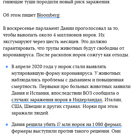
гниющие туши породили новый риск заражения.
Об этом пишет
Bloomberg
.
В воскресенье парламент Дании проголосовал за то,
чтобы выкопать около 4 миллионов норок. Их
эксгумируют через шесть месяцев. Это должно
гарантировать, что трупы животных будут свободны от
коронавируса. После раскопок норок сожгут как отходы.
В апреле 2020 года у норок стали выявлять
мутировавшую форму коронавируса. У животных
наблюдались проблемы с дыханием и повышенная
смертность. Первыми про больных животных заявили
Дания и Испания, впоследствии ВОЗ сообщила о
случаях заражения норок в Нидерландах
, Италии,
США, Швеции и других странах. Норки при этом
заражали людей.
Дания
решила убить 17 млн норок на 1 080 фермах
,
фермеры выступили против такого решения. Они