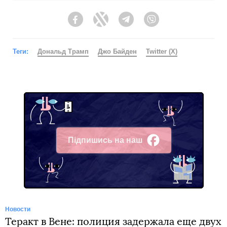
Facebook
Twitter
Telegram
Viber
Теги:
Дональд Трамп
Джо Байден
Twitter (X)
Підпишись на наш
Facebook
Новости
Теракт в Вене: полиция задержала еще двух