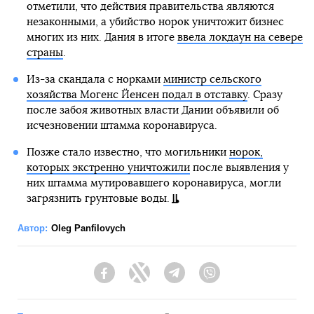
отметили, что действия правительства являются
незаконными, а убийство норок уничтожит бизнес
многих из них. Дания в итоге
ввела локдаун на севере
страны
.
Из-за скандала с норками
министр сельского
хозяйства Могенс Йенсен подал в отставку
. Сразу
после забоя животных власти Дании объявили об
исчезновении штамма коронавируса.
Позже стало известно, что могильники
норок,
которых экстренно уничтожили
после выявления у
них штамма мутировавшего коронавируса, могли
загрязнить грунтовые воды.
Автор:
Oleg Panfilovych
Facebook
Twitter
Telegram
Viber