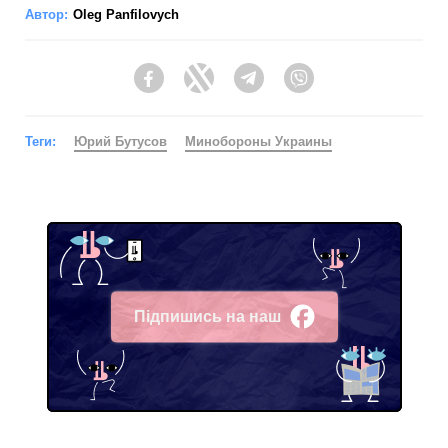
Автор:
Oleg Panfilovych
Facebook
Twitter
Telegram
Viber
Теги:
Юрий Бутусов
Минобороны Украины
Підпишись на наш
Facebook