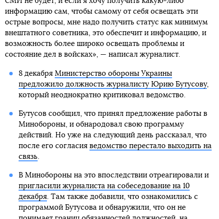
СМИ не будет, и если я хочу получить какую-либо
информацию сам, чтобы самому от себя освещать эти
острые вопросы, мне надо получить статус как минимум
внештатного советника, это обеспечит и информацию, и
возможность более широко освещать проблемы и
состояние дел в войсках», — написал журналист.
8 декабря
Министерство обороны Украины
предложило должность журналисту Юрию Бутусову
,
который неоднократно критиковал ведомство.
Бутусов сообщил, что принял предложение работы в
Минобороны, и обнародовал свою программу
действий. Но уже на следующий день рассказал, что
после его согласия
ведомство перестало выходить на
связь
.
В Минобороны на это впоследствии отреагировали и
пригласили журналиста на собеседование на 10
декабря
. Там также добавили, что ознакомились с
программой Бутусова и обнаружили, что он не
понимает границ обязанностей должностей, на