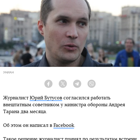
УНИАН
Facebook
Twitter
Telegram
Viber
Журналист
Юрий Бутусов
согласился работать
внештатным советником у министра обороны Андрея
Тарана два месяца.
Об этом он написал в
Facebook
.
Такое решение журналист принял по результатам встречи