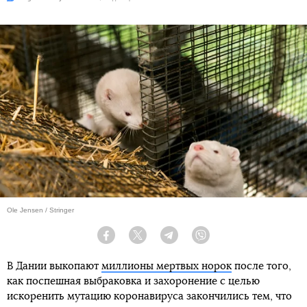
Ole Jensen / Stringer
Facebook
Twitter
Telegram
Viber
В Дании выкопают
миллионы мертвых норок
после того,
как поспешная выбраковка и захоронение с целью
искоренить мутацию коронавируса закончились тем, что