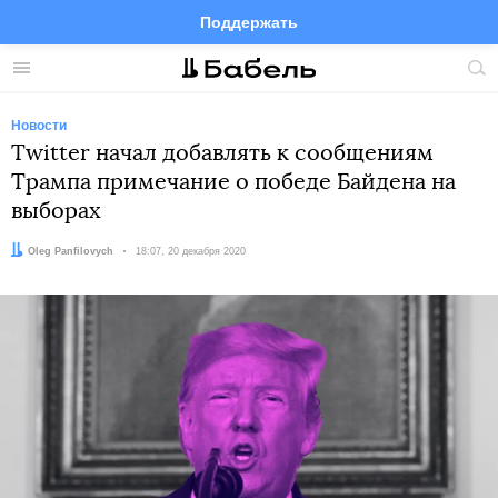
Поддержать
Facebook
Telegram
Twitter
Instagram
Меню
Пои
по
сай
Новости
Twitter начал добавлять к сообщениям
Трампа примечание о победе Байдена на
выборах
Автор:
Oleg Panfilovych
Дата:
18:07, 20 декабря 2020