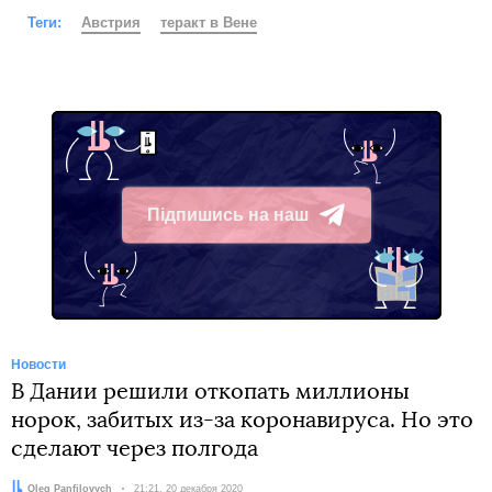
Теги:
Австрия
теракт в Вене
Підпишись на наш
Telegram
Новости
В Дании решили откопать миллионы
норок, забитых из-за коронавируса. Но это
сделают через полгода
Автор:
Oleg Panfilovych
Дата:
21:21, 20 декабря 2020