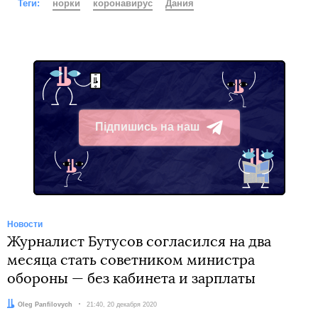
Теги:
норки
коронавирус
Дания
Підпишись на наш
Telegram
Новости
Журналист Бутусов согласился на два
месяца стать советником министра
обороны — без кабинета и зарплаты
Автор:
Oleg Panfilovych
Дата:
21:40, 20 декабря 2020