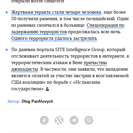
открыли возле синагоги.
Жертвами теракта стали четыре человека
, еще более
20 получили ранения, в том числе полицейский. Один
из раненых скончался в больнице.
Спецоперация по
задержанию террористов
продолжалась всю ночь.
Одного террориста удалось застрелить
.
По данным портала SITE Intelligence Group, который
отслеживает деятельность террористов в интернете, к
террористическим атакам в Вене
причастны
джихадисты
. В частности, они заявили, что нападение
является «платой за участие Австрии в возглавляемой
США коалиции» по борьбе с «Исламским
государством».
Автор:
Oleg Panfilovych
Facebook
Twitter
Telegram
Viber