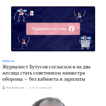
Підпишись на наш
Facebook
Новости
Журналист Бутусов согласился на два
месяца стать советником министра
обороны — без кабинета и зарплаты
Автор:
Oleg Panfilovych
Дата:
21:40, 20 декабря 2020