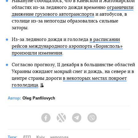
Накануне сообщалось, что в Киевской и Житомирской
областях из-за ледяного дождя временно
ограничили
движение грузового автотранспорта
и автобусов, в
столице из-за непогоды образовались сильные
заторы.
Из-за ледяного дождя и гололеда
в расписании
рейсов международного аэропорта «Борисполь»
произошли изменения
.
Согласно прогнозу, 11 декабря в большинстве областей
Украины ожидают мокрый снег и дождь, на севере и в
центре страны дороги
в некоторых местах покроет
гололедица
.
Автор:
Oleg Panfilovych
Facebook
Twitter
Telegram
Viber
Теги:
ДТП
Kyiv
непогода