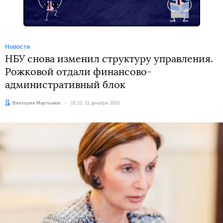
Новости
НБУ снова изменил структуру управления.
Рожковой отдали финансово-
административный блок
Автор:
Виктория Мартынюк
Дата:
16:10, 11 декабря 2020