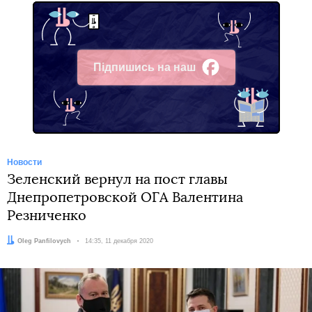
Підпишись на наш
Facebook
Новости
Зеленский вернул на пост главы
Днепропетровской ОГА Валентина
Резниченко
Автор:
Oleg Panfilovych
Дата:
14:35, 11 декабря 2020