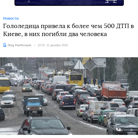
Новости
Гололедица привела к более чем 500 ДТП в
Киеве, в них погибли два человека
Автор:
Oleg Panfilovych
Дата:
10:53, 11 декабря 2020