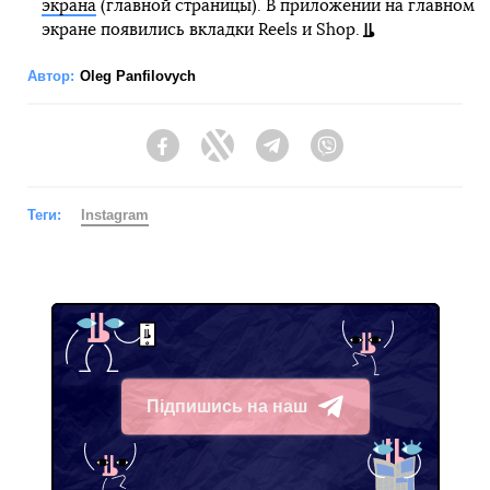
экрана
(главной страницы). В приложении на главном
экране появились вкладки Reels и Shop.
Автор:
Oleg Panfilovych
Facebook
Twitter
Telegram
Viber
Теги:
Instagram
Підпишись на наш
Telegram