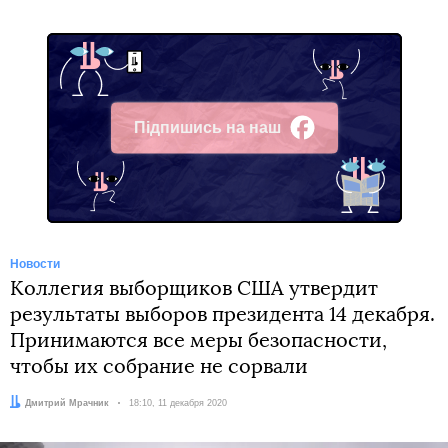
Підпишись на наш
Facebook
Новости
Коллегия выборщиков США утвердит
результаты выборов президента 14 декабря.
Принимаются все меры безопасности,
чтобы их собрание не сорвали
Автор:
Дмитрий Мрачник
Дата:
18:10, 11 декабря 2020