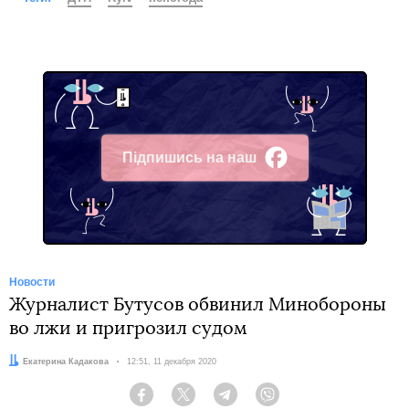
Підпишись на наш
Facebook
Новости
Журналист Бутусов обвинил Минобороны
во лжи и пригрозил судом
Автор:
Екатерина Кадакова
Дата:
12:51, 11 декабря 2020
Facebook
Twitter
Telegram
Viber