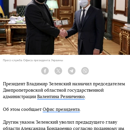
Пресс-служба Офиса президента Украины
Facebook
Twitter
Telegram
Viber
Президент Владимир Зеленский назначил председателем
Днепропетровской областной государственной
администрации
Валентина Резниченко
.
Об этом сообщает
Офис президента
.
Другим указом Зеленский уволил предыдущего главу
области Александра Бондаренко согласно поданному им