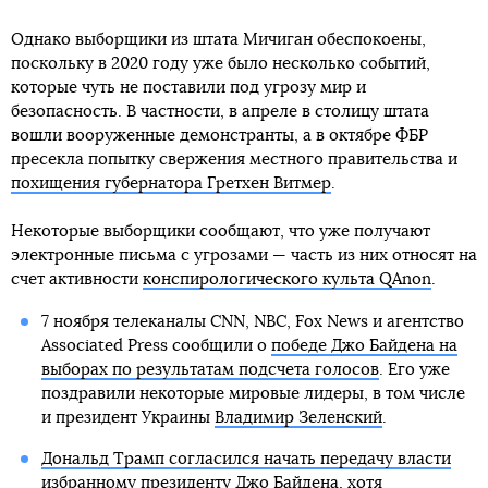
Однако выборщики из штата Мичиган обеспокоены,
поскольку в 2020 году уже было несколько событий,
которые чуть не поставили под угрозу мир и
безопасность. В частности, в апреле в столицу штата
вошли вооруженные демонстранты, а в октябре ФБР
пресекла попытку свержения местного правительства и
похищения губернатора Гретхен Витмер
.
Некоторые выборщики сообщают, что уже получают
электронные письма с угрозами — часть из них относят на
счет активности
конспирологического культа QAnon
.
7 ноября телеканалы CNN, NBC, Fox News и агентство
Associated Press сообщили о
победе Джо Байдена на
выборах по результатам подсчета голосов
. Его уже
поздравили некоторые мировые лидеры, в том числе
и президент Украины
Владимир Зеленский
.
Дональд Трамп согласился начать передачу власти
избранному президенту Джо Байдена, хотя