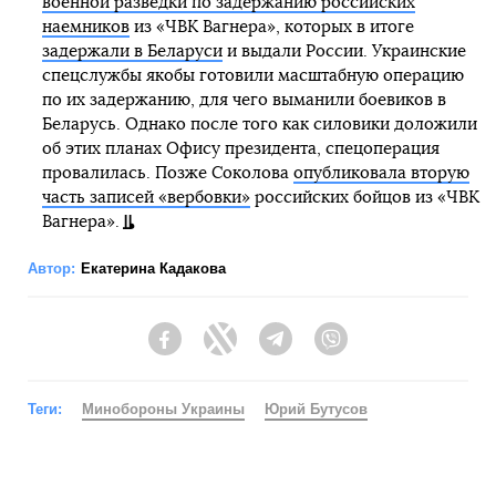
военной разведки по задержанию российских
наемников
из «ЧВК Вагнера», которых в итоге
задержали в Беларуси
и выдали России. Украинские
спецслужбы якобы готовили масштабную операцию
по их задержанию, для чего выманили боевиков в
Беларусь. Однако после того как силовики доложили
об этих планах Офису президента, спецоперация
провалилась. Позже Соколова
опубликовала вторую
часть записей «вербовки»
российских бойцов из «ЧВК
Вагнера».
Автор:
Екатерина Кадакова
Facebook
Twitter
Telegram
Viber
Теги:
Минобороны Украины
Юрий Бутусов