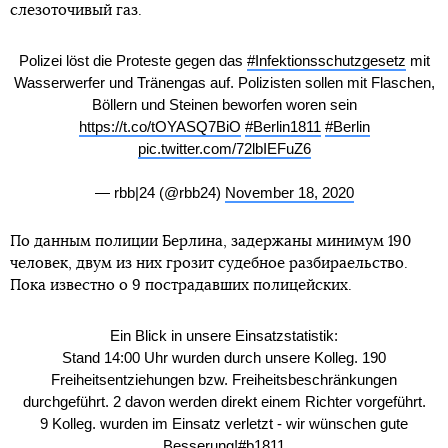
слезоточивый газ.
Polizei löst die Proteste gegen das
#Infektionsschutzgesetz
mit
Wasserwerfer und Tränengas auf. Polizisten sollen mit Flaschen,
Böllern und Steinen beworfen woren sein
https://t.co/tOYASQ7BiO
#Berlin1811
#Berlin
pic.twitter.com/72lbIEFuZ6
— rbb|24 (@rbb24)
November 18, 2020
По данным полиции Берлина, задержаны минимум 190
человек, двум из них грозит судебное разбираельство.
Пока известно о 9 пострадавших полицейских.
Ein Blick in unsere Einsatzstatistik:
Stand 14:00 Uhr wurden durch unsere Kolleg. 190
Freiheitsentziehungen bzw. Freiheitsbeschränkungen
durchgeführt. 2 davon werden direkt einem Richter vorgeführt.
9 Kolleg. wurden im Einsatz verletzt - wir wünschen gute
Besserung!
#b1811