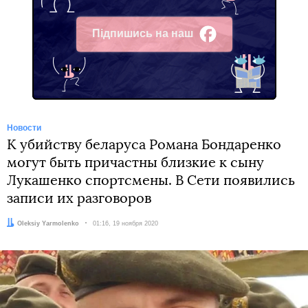
Підпишись на наш
Facebook
Новости
К убийству беларуса Романа Бондаренко
могут быть причастны близкие к сыну
Лукашенко спортсмены. В Сети появились
записи их разговоров
Автор:
Oleksiy Yarmolenko
Дата:
01:16, 19 ноября 2020