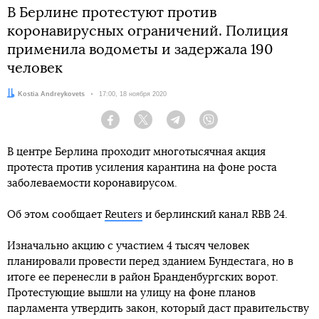
В Берлине протестуют против
коронавирусных ограничений. Полиция
применила водометы и задержала 190
человек
Автор:
Kostia Andreykovets
Дата:
17:00, 18 ноября 2020
Facebook
Twitter
Telegram
Viber
В центре Берлина проходит многотысячная акция
протеста против усиления карантина на фоне роста
заболеваемости коронавирусом.
Об этом сообщает
Reuters
и берлинский канал RBB 24.
Изначально акцию с участием 4 тысяч человек
планировали провести перед зданием Бундестага, но в
итоге ее перенесли в район Бранденбургских ворот.
Протестующие вышли на улицу на фоне планов
парламента утвердить закон, который даст правительству