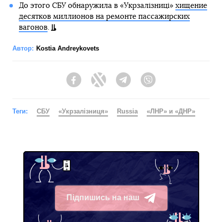
До этого СБУ обнаружила в «Укрзалізниці»
хищение
десятков миллионов на ремонте пассажирских
вагонов
.
Автор:
Kostia Andreykovets
Facebook
Twitter
Telegram
Viber
Теги:
СБУ
«Укрзалізниця»
Russia
«ЛНР» и «ДНР»
Підпишись на наш
Telegram