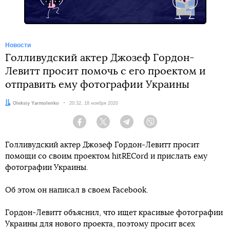
Новости
Голливудский актер Джозеф Гордон-
Левитт просит помочь с его проектом и
отправить ему фотографии Украины
Автор:
Oleksiy Yarmolenko
Дата:
20:32, 18 ноября 2020
Facebook
Twitter
Telegram
Viber
Голливудский актер Джозеф Гордон-Левитт просит
помощи со своим проектом hitRECord и прислать ему
фотографии Украины.
Об этом он написал в своем Facebook.
Гордон-Левитт объяснил, что ищет красивые фотографии
Украины для нового проекта, поэтому просит всех