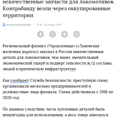
некачественные запчасти для локомотивов.
Контрабанду везли через оккупированные
территории
Автор:
Kostia Andreykovets
Дата:
18:49, 18 ноября 2020
Facebook
Twitter
Telegram
Viber
Региональный филиал «Укрзалізниці» («Львовская
железная дорога») закупал в России некачественные
детали для локомотивов, чем нанес значительный
экономический ущерб и подверг опасности ж/д составы,
людей и критическую инфраструктуру.
Как
сообщает
Служба безопасности, преступную схему
организовали несколько предпринимателей и
должностные лица филиала. Схема действовала с 2019 по
2020 год.
По данным следствия, часть купленных деталей была
непригодна для использования, а весь товар завозился