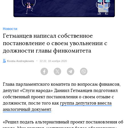
Новости
Гетманцев написал собственное
постановление о своем увольнении с
должности главы финкомитета
Автор:
Kostia Andreykovets
Дата:
22:22, 18 ноября 2020
Facebook
Twitter
Telegram
Viber
Глава парламентского комитета по вопросам финансов,
депутат «Слуги народа» Даниил Гетманцев подготовил
собственный проект постановления о своем отзыве с
должности, после того как
группа депутатов внесла
аналогичный документ
.
«Решил подать альтернативный проект постановления об