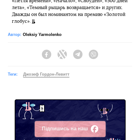
«Петля времени», «Начало», «Сноуден», «500 дней
лета», «Темный рыцарь возвращается» и других.
Дважды он был номинантом на премию «Золотой
глобус».
Автор:
Oleksiy Yarmolenko
Facebook
Twitter
Telegram
Viber
Теги:
Джозеф Гордон-Левитт
Підпишись на наш
Facebook