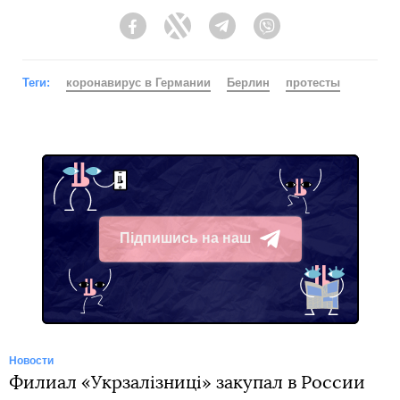
Facebook
Twitter
Telegram
Viber
Теги:
коронавирус в Германии
Берлин
протесты
Підпишись на наш
Telegram
Новости
Филиал «Укрзалізниці» закупал в России