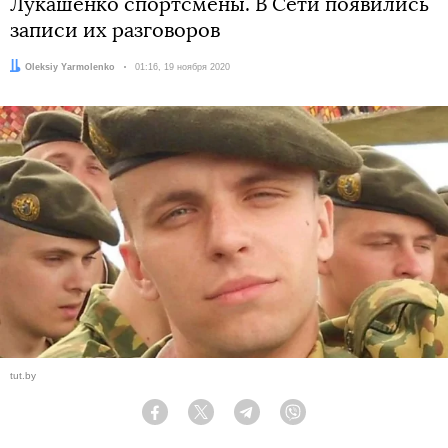
Лукашенко спортсмены. В Сети появились
записи их разговоров
Автор:
Oleksiy Yarmolenko
Дата:
01:16, 19 ноября 2020
tut.by
Facebook
Twitter
Telegram
Viber