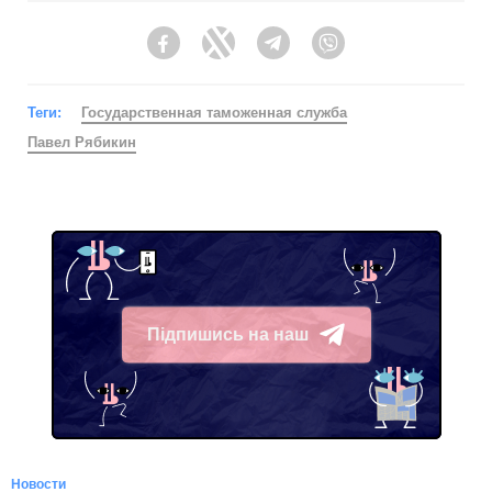
Facebook
Twitter
Telegram
Viber
Теги:
Государственная таможенная служба
Павел Рябикин
Підпишись на наш
Telegram
Новости