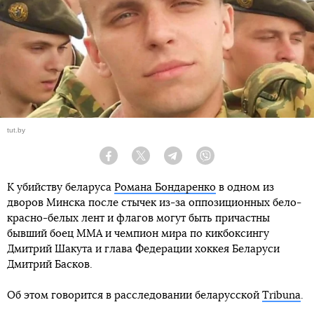
tut.by
Facebook
Twitter
Telegram
Viber
К убийству беларуса
Романа Бондаренко
в одном из
дворов Минска после стычек из-за оппозиционных бело-
красно-белых лент и флагов могут быть причастны
бывший боец ММА и чемпион мира по кикбоксингу
Дмитрий Шакута и глава Федерации хоккея Беларуси
Дмитрий Басков.
Об этом говорится в расследовании беларусской
Tribuna
.