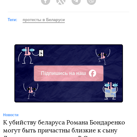
Facebook
Twitter
Telegram
Viber
Теги:
протесты в Беларуси
Підпишись на наш
Facebook
Новости
К убийству беларуса Романа Бондаренко
могут быть причастны близкие к сыну