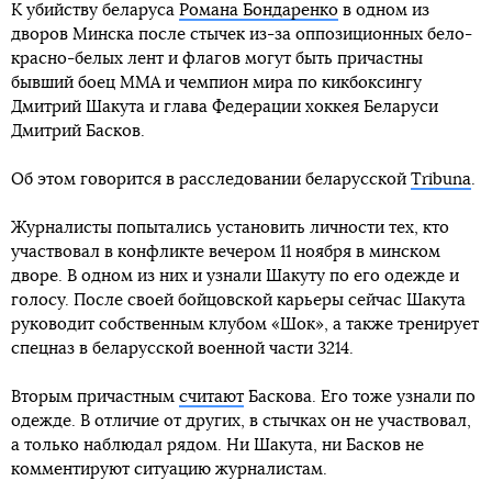
К убийству беларуса
Романа Бондаренко
в одном из
дворов Минска после стычек из-за оппозиционных бело-
красно-белых лент и флагов могут быть причастны
бывший боец ММА и чемпион мира по кикбоксингу
Дмитрий Шакута и глава Федерации хоккея Беларуси
Дмитрий Басков.
Об этом говорится в расследовании беларусской
Tribuna
.
Журналисты попытались установить личности тех, кто
участвовал в конфликте вечером 11 ноября в минском
дворе. В одном из них и узнали Шакуту по его одежде и
голосу. После своей бойцовской карьеры сейчас Шакута
руководит собственным клубом «Шок», а также тренирует
спецназ в беларусской военной части 3214.
Вторым причастным
считают
Баскова. Его тоже узнали по
одежде. В отличие от других, в стычках он не участвовал,
а только наблюдал рядом. Ни Шакута, ни Басков не
комментируют ситуацию журналистам.