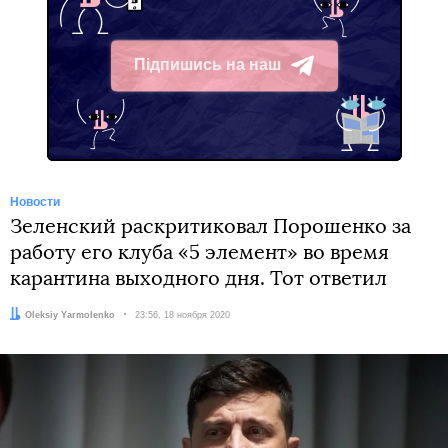
Підпишись на наш
Telegram
Новости
Зеленский раскритиковал Порошенко за
работу его клуба «5 элемент» во время
карантина выходного дня. Тот ответил
Автор:
Oleksiy Yarmolenko
Дата:
23:56, 18 ноября 2020