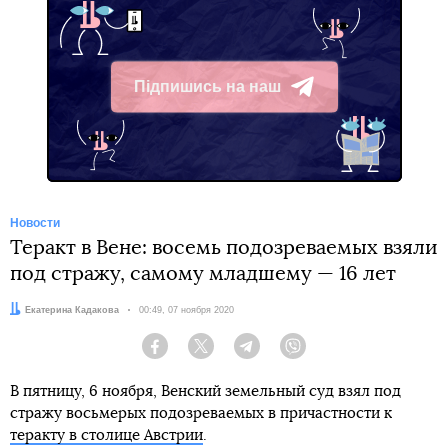
Підпишись на наш
Telegram
Новости
Теракт в Вене: восемь подозреваемых взяли
под стражу, самому младшему — 16 лет
Автор:
Екатерина Кадакова
Дата:
00:49, 07 ноября 2020
Facebook
Twitter
Telegram
Viber
В пятницу, 6 ноября, Венский земельный суд взял под
стражу восьмерых подозреваемых в причастности к
теракту в столице Австрии
.