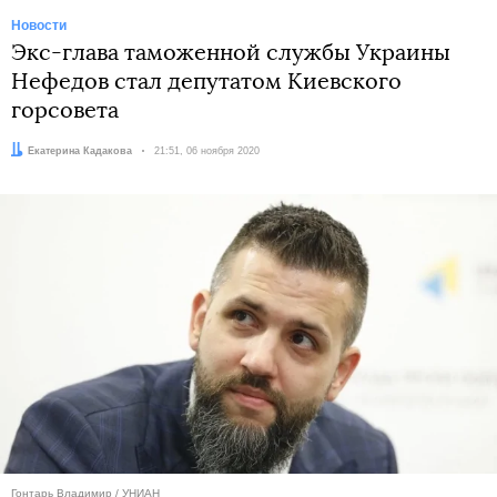
Новости
Экс-глава таможенной службы Украины
Нефедов стал депутатом Киевского
горсовета
Автор:
Екатерина Кадакова
Дата:
21:51, 06 ноября 2020
Гонтарь Владимир / УНИАН