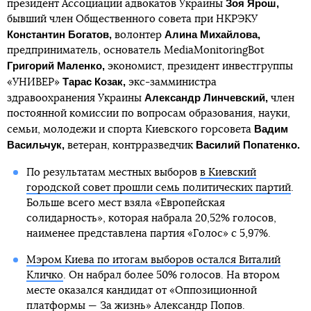
Зоя Ярош,
президент Ассоциации адвокатов Украины
бывший член Общественного совета при НКРЭКУ
Константин Богатов,
Алина Михайлова,
волонтер
предприниматель, основатель MediaMonitoringBot
Григорий Маленко,
экономист, президент инвестгруппы
Тарас Козак,
«УНИВЕР»
экс-замминистра
Александр Линчевский,
здравоохранения Украины
член
постоянной комиссии по вопросам образования, науки,
Вадим
семьи, молодежи и спорта Киевского горсовета
Васильчук,
Василий Попатенко.
ветеран, контрразведчик
По результатам местных выборов
в Киевский
городской совет прошли семь политических партий
.
Больше всего мест взяла «Европейская
солидарность», которая набрала 20,52% голосов,
наименее представлена партия «Голос» с 5,97%.
Мэром Киева по итогам выборов остался Виталий
Кличко
. Он набрал более 50% голосов. На втором
месте оказался кандидат от «Оппозиционной
платформы — За жизнь» Александр Попов.