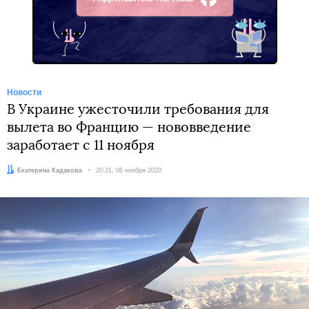
Facebook
Новости
В Украине ужесточили требования для
вылета во Францию — нововведение
заработает с 11 ноября
Автор:
Екатерина Кадакова
Дата:
20:21, 06 ноября 2020