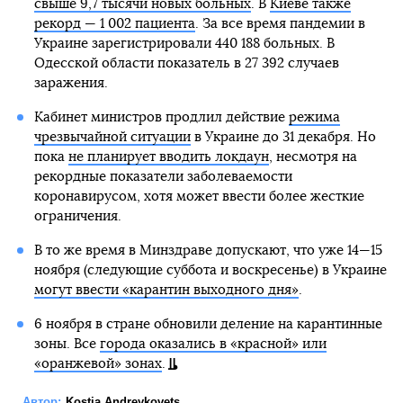
свыше 9,7 тысячи новых больных
. В
Киеве также
рекорд — 1 002 пациента
. За все время пандемии в
Украине зарегистрировали 440 188 больных. В
Одесской области показатель в 27 392 случаев
заражения.
Кабинет министров продлил действие
режима
чрезвычайной ситуации
в Украине до 31 декабря. Но
пока
не планирует вводить локдаун
, несмотря на
рекордные показатели заболеваемости
коронавирусом, хотя может ввести более жесткие
ограничения.
В то же время в Минздраве допускают, что уже 14—15
ноября (следующие суббота и воскресенье) в Украине
могут ввести «карантин выходного дня»
.
6 ноября в стране обновили деление на карантинные
зоны. Все
города оказались в «красной» или
«оранжевой» зонах
.
Автор:
Kostia Andreykovets