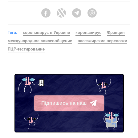
Facebook
Twitter
Telegram
Viber
Теги:
коронавирус в Украине
коронавирус
Франция
международное авиасообщение
пассажирские перевозки
ПЦР-тестирование
Підпишись на наш
Telegram