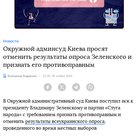
Facebook
Новости
Окружной админсуд Киева просят
отменить результаты опроса Зеленского и
признать его противоправным
Автор:
Екатерина Кадакова
Дата:
23:26, 06 ноября 2020
Facebook
Twitter
Telegram
Viber
В Окружной административный суд Киева поступил иск к
президенту Владимиру Зеленскому и партии «Слуга
народа» с требованием признать противоправным и
отменить
результаты всеукраинского опроса
,
проведенного во время местных выборов.