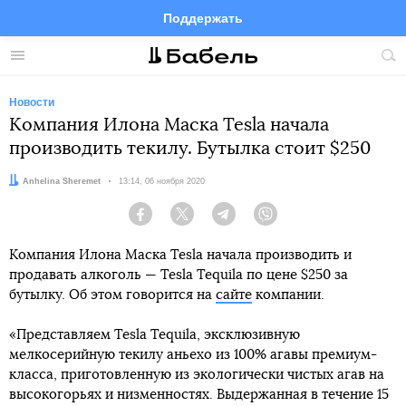
Поддержать
Facebook
Telegram
Twitter
Instagram
Меню
Пои
по
сай
Новости
Компания Илона Маска Tesla начала
производить текилу. Бутылка стоит $250
Автор:
Anhelina Sheremet
Дата:
13:14, 06 ноября 2020
Facebook
Twitter
Telegram
Viber
Компания Илона Маска Tesla начала производить и
продавать алкоголь — Tesla Tequila по цене $250 за
бутылку. Об этом говорится на
сайте
компании.
«Представляем Tesla Tequila, эксклюзивную
мелкосерийную текилу аньехо из 100% агавы премиум-
класса, приготовленную из экологически чистых агав на
высокогорьях и низменностях. Выдержанная в течение 15