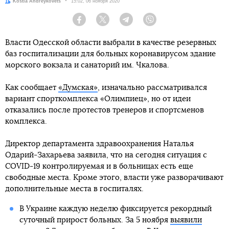
Автор:
Kostia Andreykovets
Дата:
15:02, 06 ноября 2020
Facebook
Twitter
Telegram
Viber
Власти Одесской области выбрали в качестве резервных
баз госпитализации для больных коронавирусом здание
морского вокзала и санаторий им. Чкалова.
Как сообщает
«Думская»
, изначально рассматривался
вариант спорткомплекса «Олимпиец», но от идеи
отказались после протестов тренеров и спортсменов
комплекса.
Директор департамента здравоохранения Наталья
Одарий-Захарьева заявила, что на сегодня ситуация с
COVID-19 контролируемая и в больницах есть еще
свободные места. Кроме этого, власти уже разворачивают
дополнительные места в госпиталях.
В Украине каждую неделю фиксируется рекордный
суточный прирост больных. За 5 ноября
выявили