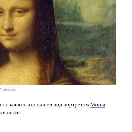
a Commons
тт заявил, что нашел под портретом
Моны
й эскиз.