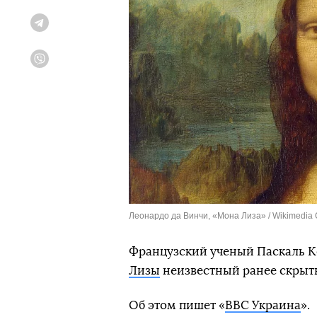
Telegram
Viber
Леонардо да Винчи, «Мона Лиза» / Wikimedi
Французский ученый Паскаль Ко
Лизы
неизвестный ранее скрыты
Об этом пишет «
BBC Украина
».