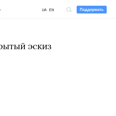
Поддержать
е
Поиск
UA
EN
по
сайту
рытый эскиз