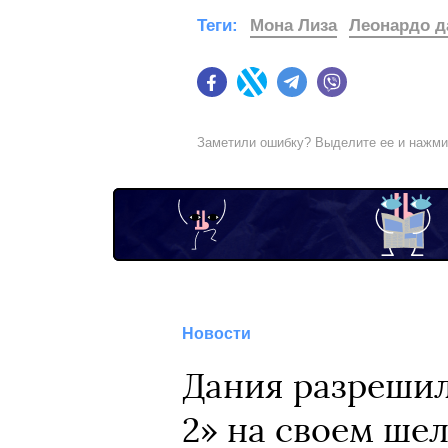
Теги:
Мона Лиза
Леонардо д
Facebook
Twitter
Telegram
Viber
Заметили ошибку? Выделите ее и нажм
Новости
Дания разрешил
2» на своем шел