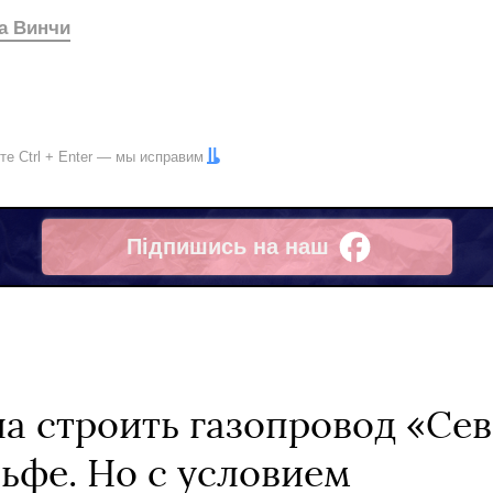
а Винчи
ите
Ctrl
+
Enter
— мы исправим
Підпишись на наш
Facebook
а строить газопровод «Се
ьфе. Но с условием