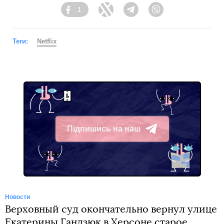
1
Facebook
Twitter
Telegram
Viber
Теги:
Netflix
Підпишись на наш
Telegram
Новости
Верховный суд окончательно вернул улице
Екатерины Гандзюк в Херсоне старое