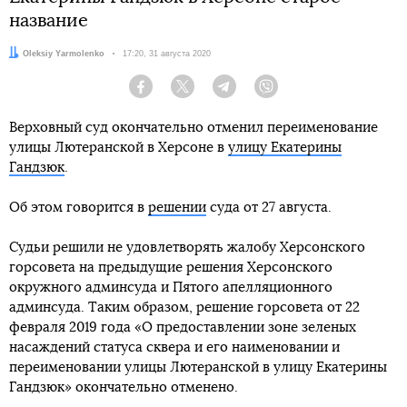
название
Автор:
Oleksiy Yarmolenko
Дата:
17:20, 31 августа 2020
Facebook
Twitter
Telegram
Viber
Верховный суд окончательно отменил переименование
улицы Лютеранской в Херсоне в
улицу Екатерины
Гандзюк
.
Об этом говорится в
решении
суда от 27 августа.
Судьи решили не удовлетворять жалобу Херсонского
горсовета на предыдущие решения Херсонского
окружного админсуда и Пятого апелляционного
админсуда. Таким образом, решение горсовета от 22
февраля 2019 года «О предоставлении зоне зеленых
насаждений статуса сквера и его наименовании и
переименовании улицы Лютеранской в улицу Екатерины
Гандзюк» окончательно отменено.