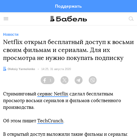
Поддержать
Facebook
Telegram
Twitter
Instagram
Меню
Пои
по
сай
Новости
Netflix открыл бесплатный доступ к восьми
своим фильмам и сериалам. Для их
просмотра не нужно покупать подписку
Автор:
Oleksiy Yarmolenko
Дата:
14:25, 31 августа 2020
1
Facebook
Twitter
Telegram
Viber
Стриминговый
сервис Netflix
сделал бесплатным
просмотр восьми сериалов и фильмов собственного
производства.
Об этом пишет
TechCrunch
.
В открытый доступ выложили такие фильмы и сериалы: