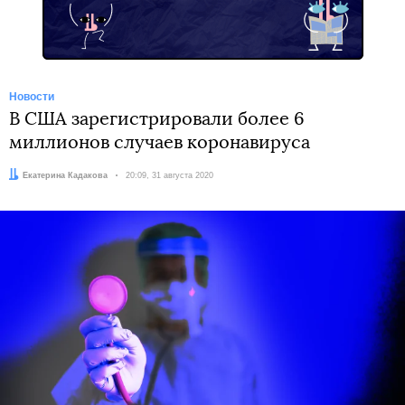
Новости
В США зарегистрировали более 6
миллионов случаев коронавируса
Автор:
Екатерина Кадакова
Дата:
20:09, 31 августа 2020