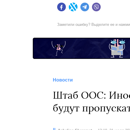
Facebook
Twitter
Telegram
Viber
Заметили ошибку? Выделите ее и нажм
Новости
Штаб ООС: Инос
будут пропуска