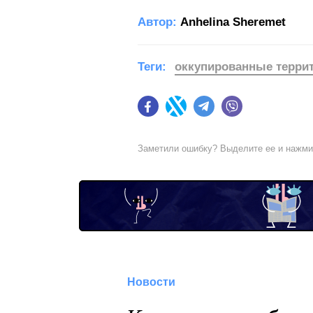
Автор:
Anhelina Sheremet
Теги:
оккупированные терри
Facebook
Twitter
Telegram
Viber
Заметили ошибку? Выделите ее и нажм
Новости