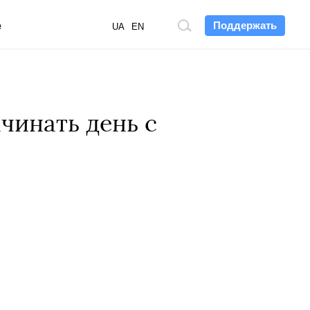
Поддержать
е
Поиск
UA
EN
по
сайту
чинать день с