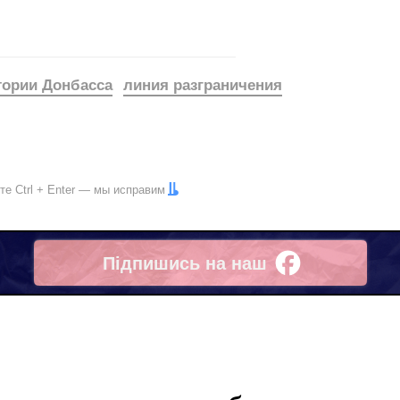
тории Донбасса
линия разграничения
ите
Ctrl
+
Enter
— мы исправим
Підпишись на наш
Facebook