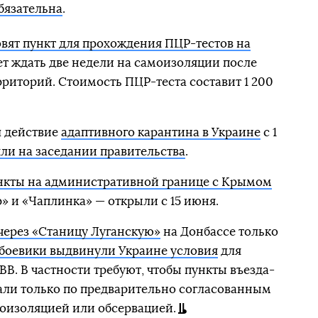
бязательна
.
овят пункт для прохождения ПЦР-тестов на
чет ждать две недели на самоизоляции после
риторий. Стоимость ПЦР-теста составит 1 200
 действие
адаптивного карантина в Украине
с 1
ли на заседании правительства
.
нкты на административной границе с Крымом
» и «Чаплинка» — открыли с 15 июня.
через «Станицу Луганскую»
на Донбассе только
боевики выдвинули Украине условия
для
В. В частности требуют, чтобы пункты въезда-
али только по предварительно согласованным
оизоляцией или обсервацией.