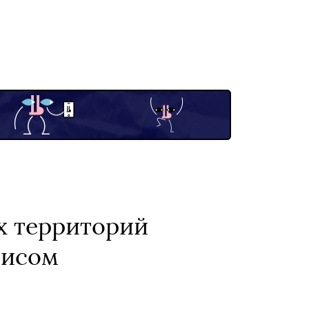
х территорий
лисом