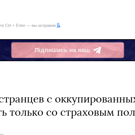
ите
Ctrl
+
Enter
— мы исправим
Підпишись на наш
Telegram
транцев с оккупированны
ть только со страховым по