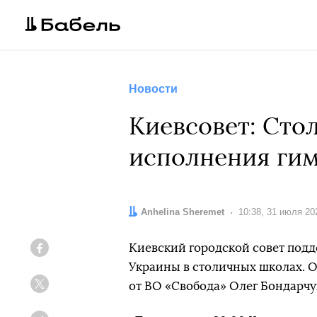
Новости
Киевсовет: Сто
исполнения ги
Автор:
Anhelina Sheremet
Дата:
10:38, 31 июля 20
Киевский городской совет под
Facebook
Украины в столичных школах. О
от ВО «Свобода» Олег Бондарчу
Twitter