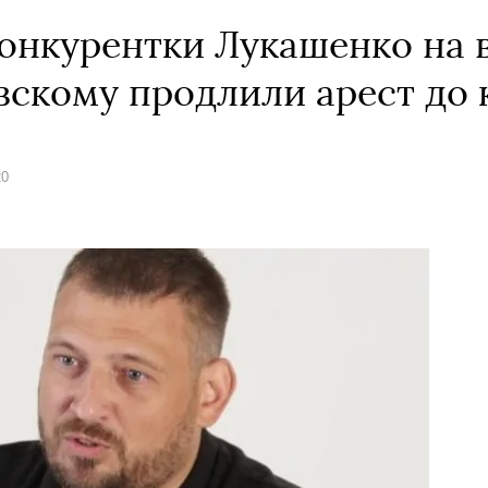
онкурентки Лукашенко на 
вскому продлили арест до 
20