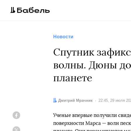
Новости
Спутник зафикс
волны. Дюны до
планете
Автор:
Дмитрий Мрачник
Дата:
22:45, 29 июля 20
Ученые впервые получили свид
Facebook
поверхности Марса — волн песк