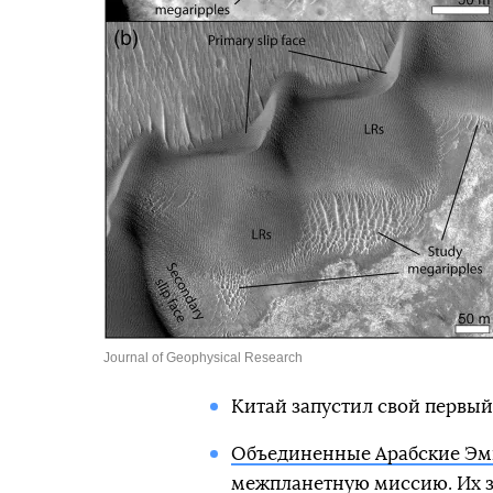
Journal of Geophysical Research
Китай запустил свой первы
Объединенные Арабские Эми
межпланетную миссию
. Их