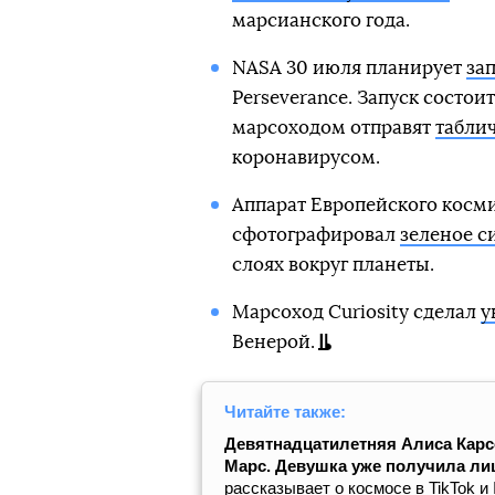
марсианского года.
NASA 30 июля планирует
за
Perseverance. Запуск состоит
марсоходом отправят
таблич
коронавирусом.
Аппарат Европейского космич
сфотографировал
зеленое с
слоях вокруг планеты.
Марсоход Curiosity сделал
у
Венерой.
Читайте также:
Девятнадцатилетняя Алиса Карсо
Марс. Девушка уже получила ли
рассказывает о космосе в TikTok и 