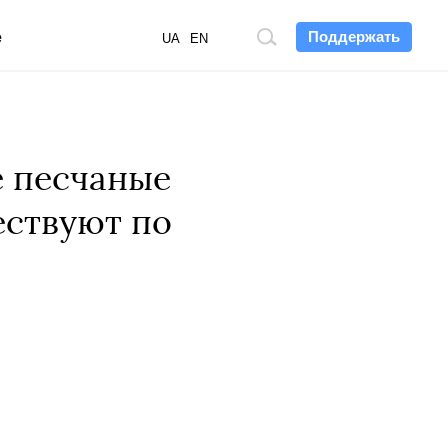
Поддержать
е
Поиск
UA
EN
по
сайту
е песчаные
ествуют по