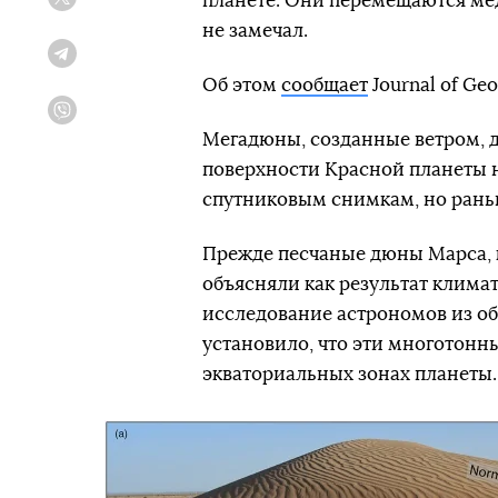
планете. Они перемещаются мед
Twitter
не замечал.
Telegram
Об этом
сообщает
Journal of Geo
Viber
Мегадюны, созданные ветром, до
поверхности Красной планеты н
спутниковым снимкам, но раньш
Прежде песчаные дюны Марса, 
объясняли как результат клима
исследование астрономов из о
установило, что эти многотонн
экваториальных зонах планеты.