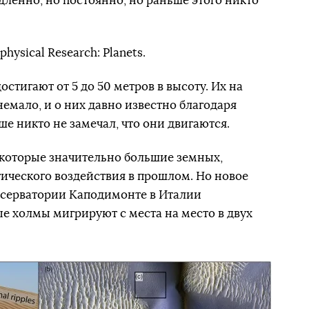
ленно, но постоянно, но раньше этого никто
physical Research: Planets.
стигают от 5 до 50 метров в высоту. Их на
емало, и о них давно известно благодаря
е никто не замечал, что они двигаются.
которые значительно большие земных,
тического воздействия в прошлом. Но новое
бсерватории Каподимонте в Италии
ые холмы мигрируют с места на место в двух