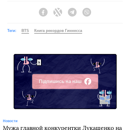
Facebook
Twitter
Telegram
Viber
Теги:
BTS
Книга рекордов Гиннесса
Підпишись на наш
Facebook
Новости
Мужа главной конкурентки Лукашенко на