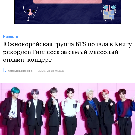
Новости
Южнокорейская группа BTS попала в Книгу
рекордов Гиннесса за самый массовый
онлайн-концерт
Автор:
Катя Мещерякова
Дата:
20:37, 23 июля 2020