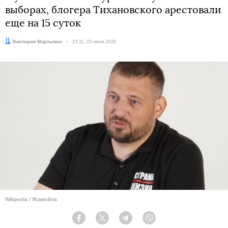
выборах, блогера Тихановского арестовали
еще на 15 суток
Автор:
Виктория Мартынюк
Дата:
23:11, 23 июля 2020
Wikipedia / Ясамойла
Facebook
Twitter
Telegram
Viber