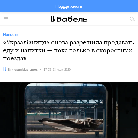
Поддержать
Facebook
Telegram
Twitter
Instagram
Меню
Пои
по
сай
Новости
«Укрзалізниця» снова разрешила продавать
еду и напитки — пока только в скоростных
поездах
Автор:
Виктория Мартынюк
Дата:
17:55, 23 июля 2020