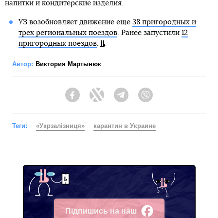
напитки и кондитерские изделия.
УЗ возобновляет движение еще
38 пригородных и
трех региональных поездов
. Ранее запустили
12
пригородных поездов
.
Автор:
Виктория Мартынюк
Facebook
Twitter
Telegram
Viber
Теги:
«Укрзалізниця»
карантин в Украине
Підпишись на наш
Facebook