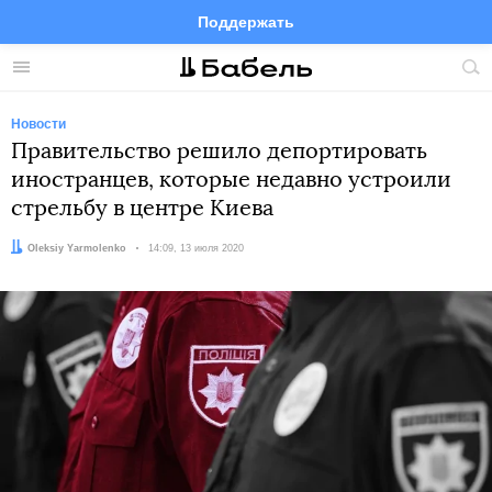
Поддержать
Facebook
Telegram
Twitter
Instagram
Меню
Пои
по
сай
Новости
Правительство решило депортировать
иностранцев, которые недавно устроили
стрельбу в центре Киева
Автор:
Oleksiy Yarmolenko
Дата:
14:09, 13 июля 2020