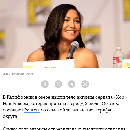
Gage Skidmore / Flickr
Facebook
Twitter
Telegram
Viber
В Калифорнии в озере нашли тело актрисы сериала «Хор»
Наи Риверы, которая пропала в среду, 8 июля. Об этом
сообщает
Reuters
со ссылкой за заявление шерифа
округа.
Сейчас тело актрисы отправили на судмедэкспертизу для