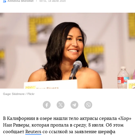
Автор:
Anhelina Sheremet
Дата:
00:51, 14 июля 2020
Gage Skidmore / Flickr
Facebook
Twitter
Telegram
Viber
В Калифорнии в озере нашли тело актрисы сериала «Хор»
Наи Риверы, которая пропала в среду, 8 июля. Об этом
сообщает
Reuters
со ссылкой за заявление шерифа