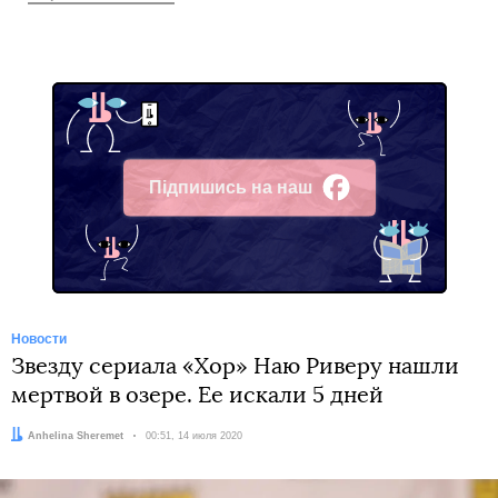
Підпишись на наш
Facebook
Новости
Звезду сериала «Хор» Наю Риверу нашли
мертвой в озере. Ее искали 5 дней
Автор:
Anhelina Sheremet
Дата:
00:51, 14 июля 2020