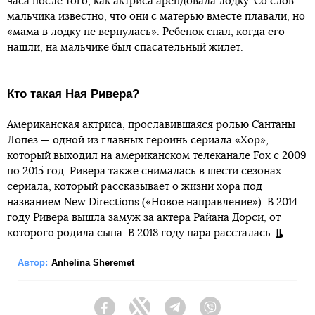
часа после того, как актриса арендовала лодку. Со слов
мальчика известно, что они с матерью вместе плавали, но
«мама в лодку не вернулась». Ребенок спал, когда его
нашли, на мальчике был спасательный жилет.
Кто такая Ная Ривера?
Американская актриса, прославившаяся ролью Сантаны
Лопез — одной из главных героинь сериала «Хор»,
который выходил на американском телеканале Fox с 2009
по 2015 год. Ривера также снималась в шести сезонах
сериала, который рассказывает о жизни хора под
названием New Directions («Новое направление»). В 2014
году Ривера вышла замуж за актера Райана Дорси, от
которого родила сына. В 2018 году пара рассталась.
Автор:
Anhelina Sheremet
Facebook
Twitter
Telegram
Viber