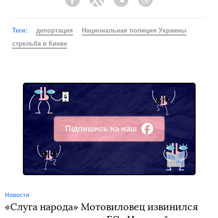
Facebook
Twitter
Telegram
Viber
Теги:
депортация
Национальная полиция Украины
стрельба в Киеве
Підпишись на наш
Facebook
Новости
«Слуга народа» Мотовиловец извинился