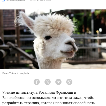
Автор:
Катя Мещерякова
Дата:
19:39, 13 июля 2020
Denis Tuksar / Unsplash
Facebook
Twitter
Telegram
Viber
Ученые из института Розалинд Франклин в
Великобритании использовали антитела ламы, чтобы
разработать терапию, которая повышает способность