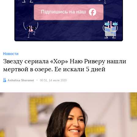
Підпишись на наш
Facebook
Новости
Звезду сериала «Хор» Наю Риверу нашли
мертвой в озере. Ее искали 5 дней
Автор:
Anhelina Sheremet
Дата:
00:51, 14 июля 2020