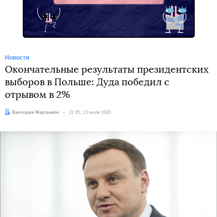
Новости
Окончательные результаты президентских
выборов в Польше: Дуда победил с
отрывом в 2%
Автор:
Виктория Мартынюк
Дата:
22:35, 13 июля 2020