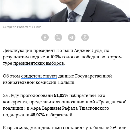
European Parliament / Flickr
Facebook
Twitter
Telegram
Viber
Действующий президент Польши Анджей Дуда, по
результатам подсчета 100% голосов, победил во втором
туре
президентских выборов
.
Об этом
свидетельствуют
данные Государственной
избирательной комиссии Польши.
51,03%
За Дуду проголосовали
избирателей. Его
конкурента, представителя оппозиционной «Гражданской
коалиции» и мэра Варшавы Рафала Тшасковского
48,97%
поддержали
избирателей.
Разрыв между кандидатами составил чуть больше 2%, или