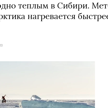
дно теплым в Сибири. Ме
рктика нагревается быстре
20