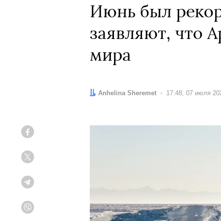
Июнь был рекор
заявляют, что А
мира
Автор:
Anhelina Sheremet
Дата:
17:48, 07 июля 20
Facebook
Twitter
Telegram
Viber