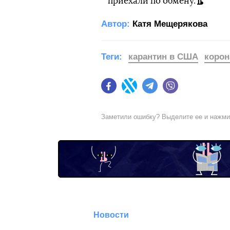
приехали по обмену.
Автор:
Катя Мещерякова
Теги:
карантин в США
корон
Facebook
Twitter
Telegram
Viber
Заметили ошибку? Выделите ее и нажм
Новости