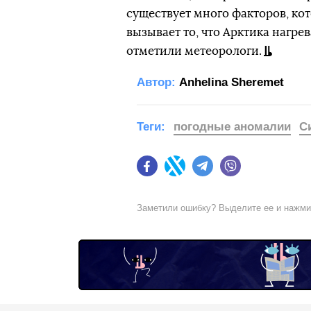
существует много факторов, кот
вызывает то, что Арктика нагре
отметили метеорологи.
Автор:
Anhelina Sheremet
Теги:
погодные аномалии
С
Facebook
Twitter
Telegram
Viber
Заметили ошибку? Выделите ее и нажм