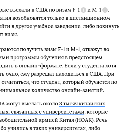
орые въехали в США по визам
F-1
и
M-1
.
Справка
Справка
нятия возобновятся только в дистанционном
йти в другое учебное заведение, либо покинуть
т визы.
раются получить визы F-1 и M-1, откажут во
 ими программы обучения в предстоящем
одить в онлайн-формате. Если у студента хотя
ть очно, ему разрешат находиться в США. При
отчитаться, что студент, который обучается по
инимальное количество онлайн-занятий.
США могут выслать около
3 тысяч китайских
еных, связанных с университетами
, которые
вободительной армией Китая (НОАК). Речь
ибо учились в таких университетах, либо