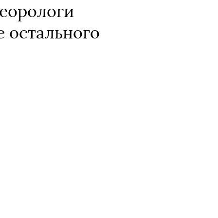
теорологи
е остального