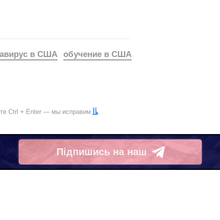
авирус в США
обучение в США
ите
Ctrl
+
Enter
— мы исправим
Підпишись на наш
Telegram