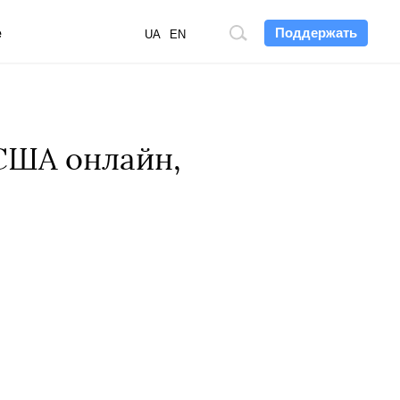
Поддержать
е
Поиск
UA
EN
по
сайту
 США онлайн,