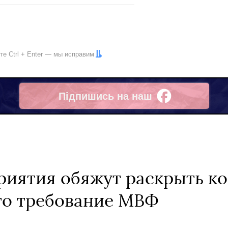
ите
Ctrl
+
Enter
— мы исправим
Підпишись на наш
Facebook
иятия обяжут раскрыть к
то требование МВФ