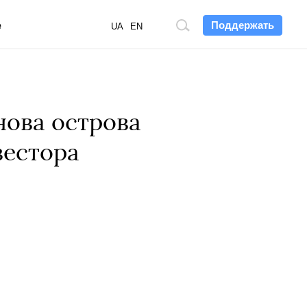
Поддержать
е
Поиск
UA
EN
по
сайту
нова острова
вестора