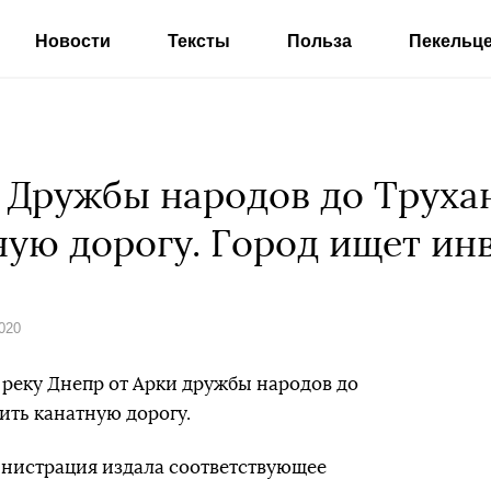
Новости
Тексты
Польза
Пекельц
и Дружбы народов до Труха
ную дорогу. Город ищет ин
020
з реку Днепр от Арки дружбы народов до
ить канатную дорогу.
инистрация издала соответствующее