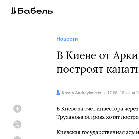
Новости
В Киеве от Арк
построят канат
Автор:
Kostia Andreykovets
Дата:
17:06, 18 июня 2
В Киеве за счет инвестора чере
Facebook
Труханова острова хотят постро
Twitter
Киевская государственная адм