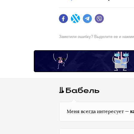
Facebook
Twitter
Telegram
Viber
Заметили ошибку? Выделите ее и нажм
к
Меня всегда интересует —