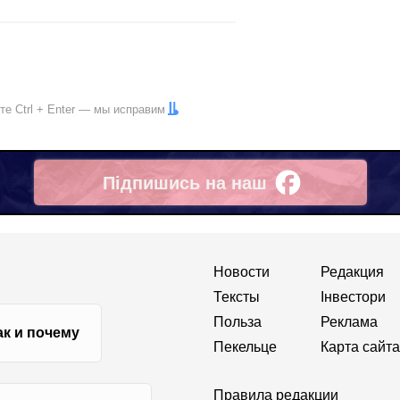
ите
Ctrl
+
Enter
— мы исправим
Підпишись на наш
Facebook
Новости
Редакция
Тексты
Інвестори
Польза
Реклама
ак и почему
Пекельце
Карта сайта
Правила редакции