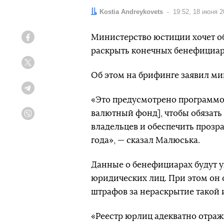
Автор:
Kostia Andreykovets
Дата:
19:52, 18 июня 2
Министерство юстиции хочет об
Facebook
раскрыть конечных бенефициар
Twitter
Об этом на брифинге заявил м
Telegram
«Это предусмотрено программ
валютный фонд], чтобы обязат
Viber
владельцев и обеспечить прозра
года», — сказал Малюська.
Данные о бенефициарах будут у
юридических лиц. При этом он 
штрафов за нераскрытие такой
«Реестр юрлиц адекватно отра