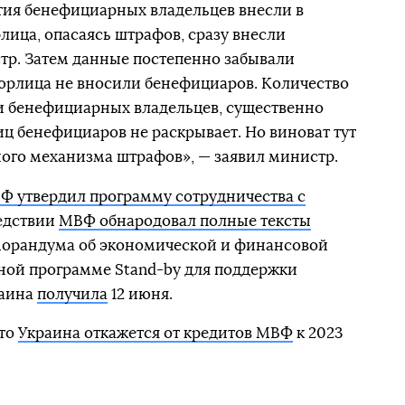
тия бенефициарных владельцев внесли в
лица, опасаясь штрафов, сразу внесли
тр. Затем данные постепенно забывали
юрлица не вносили бенефициаров. Количество
и бенефициарных владельцев, существенно
ц бенефициаров не раскрывает. Но виноват тут
тного механизма штрафов», — заявил министр.
Ф утвердил программу сотрудничества с
едствии
МВФ обнародовал полные тексты
орандума об экономической и финансовой
ной программе Stand-by для поддержки
раина
получила
12 июня.
что
Украина откажется от кредитов МВФ
к 2023