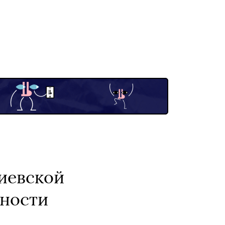
киевской
жности