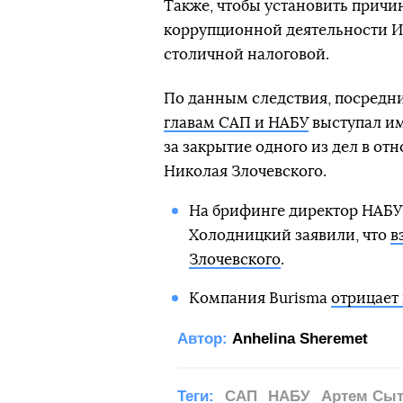
Также, чтобы установить причи
коррупционной деятельности И
столичной налоговой.
По данным следствия, посредни
главам САП и НАБУ
выступал им
за закрытие одного из дел в о
Николая Злочевского.
На брифинге директор НАБУ
Холодницкий заявили, что
в
Злочевского
.
Компания Burisma
отрицает
Автор:
Anhelina Sheremet
Теги:
САП
НАБУ
Артем Сыт