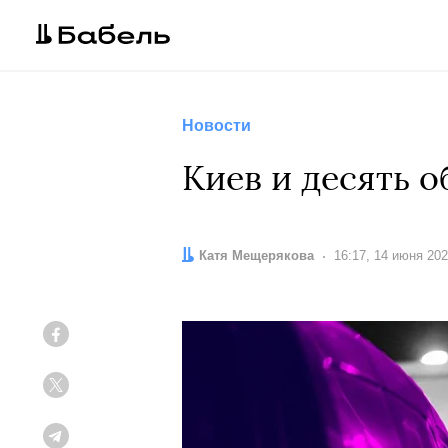
Новости
Киев и десять 
Автор:
Катя Мещерякова
Дата:
16:17, 14 июня 20
Facebook
Twitter
Telegram