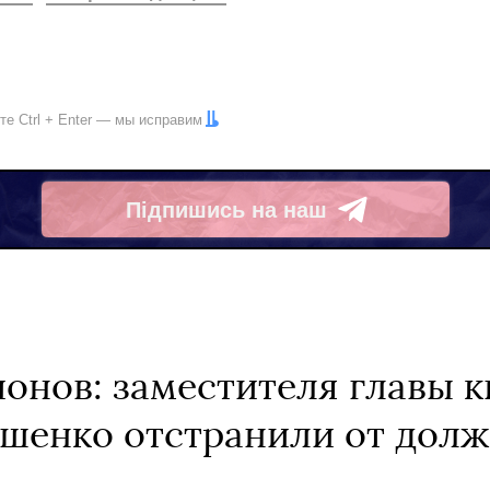
ите
Ctrl
+
Enter
— мы исправим
Підпишись на наш
Telegram
ионов: заместителя главы 
шенко отстранили от дол