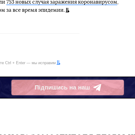
али
753 новых случая заражения коронавирусом
,
м за все время эпидемии.
ите
Ctrl
+
Enter
— мы исправим
Підпишись на наш
Telegram