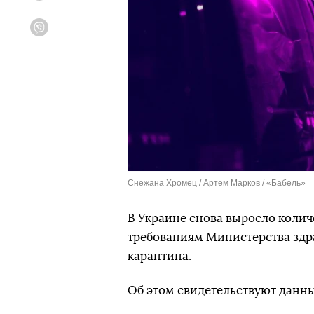
Viber
Снежана Хромец / Артем Марков / «Бабель»
В Украине снова выросло колич
требованиям Министерства здр
карантина.
Об этом свидетельствуют данны