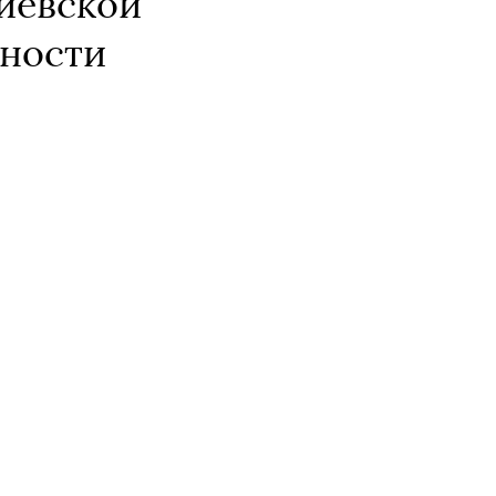
киевской
жности