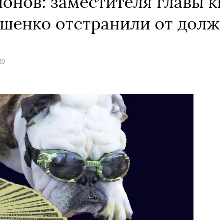
ионов: заместителя главы 
шенко отстранили от дол
20