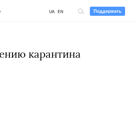
Поддержать
е
Поиск
UA
EN
по
сайту
лению карантина