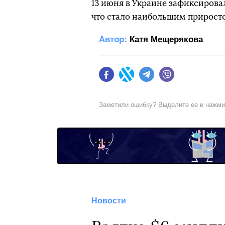
13 июня в Украине зафиксиров
что стало наибольшим приросто
Автор:
Катя Мещерякова
Facebook
Twitter
Telegram
Viber
Заметили ошибку? Выделите ее и нажм
Новости