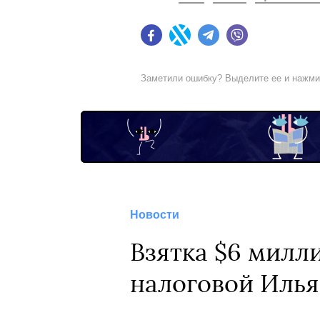
Facebook
Twitter
Telegram
Viber
Заметили ошибку? Выделите ее и нажм
Новости
Взятка $6 милл
налоговой Илья