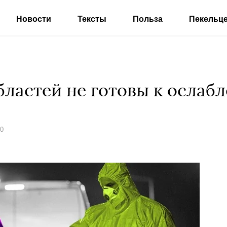
Новости
Тексты
Польза
Пекельц
областей не готовы к ослаб
20