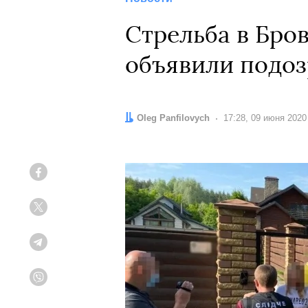
Стрельба в Бро
объявили подо
Автор:
Oleg Panfilovych
Дата:
17:28, 09 июня 2020
Facebook
Twitter
Telegram
Viber