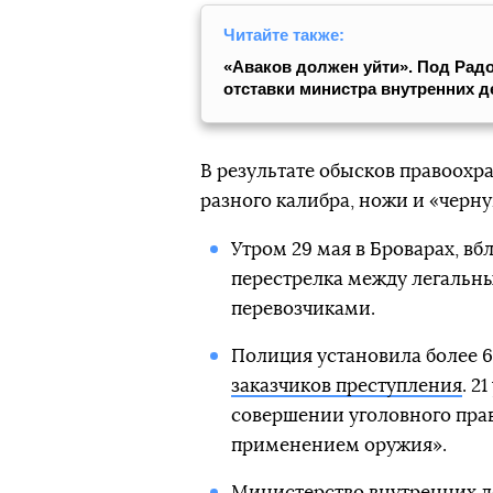
Читайте также:
«Аваков должен уйти». Под Рад
отставки министра
внутренних д
В результате обысков правоохр
разного калибра, ножи и «черн
Утром 29 мая в Броварах, в
перестрелка между легаль
перевозчиками.
Полиция установила более 60
заказчиков преступления
. 2
совершении уголовного прав
применением оружия».
Министерство внутренних 