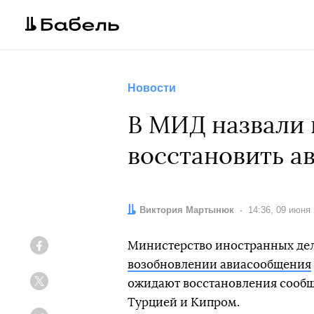
Новости
В МИД назвали 
восстановить а
Автор:
Виктория Мартынюк
Дата:
14:36, 09 июня
Министерство иностранных дел
Facebook
возобновлении авиасообщения
ожидают восстановления сообщ
Twitter
Турцией и Кипром.