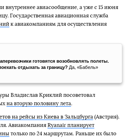
и внутреннее авиасообщение, а уже с 15 июня
ницу. Государственная авиационная служба
аний
к авиакомпаниям для осуществления
аперевозчики готовятся возобновлять полеты.
 поехать отдыхать за границу?
Да, «Бабель»
уры Владислав Криклий посоветовал
дых
на вторую половину лета
.
тов на рейсы из Киева в Зальцбурга
(Австрия).
юля. Авиакомпания
Ryanair планирует
аины
только по 24 маршрутам. Раньше их было