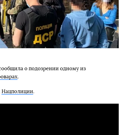
сообщила о подозрении одному из
роварах
.
а
Нацполиции
.