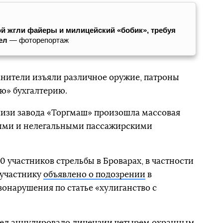
ой жгли файеры и милицейский «бобик», требуя
ел
— фоторепортаж
анители изъяли различное оружие, патроны
ую» бухгалтерию.
близи завода «Торгмаш» произошла массовая
ными и нелегальными пассажирскими
 участников стрельбы в Броварах, в частности
1 участнику
объявлено о подозрении
в
онарушения по статье «хулиганство с
дел
аннулировало лицензии четырем охранным