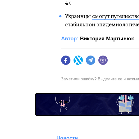
47.
Украинцы
смогут путешество
стабильной эпидемиологиче
Автор:
Виктория Мартынюк
Facebook
Twitter
Telegram
Viber
Заметили ошибку? Выделите ее и нажм
Новости