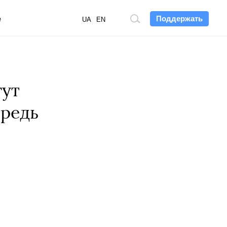
Поддержать
е
Поиск
UA
EN
по
сайту
гут
ередь