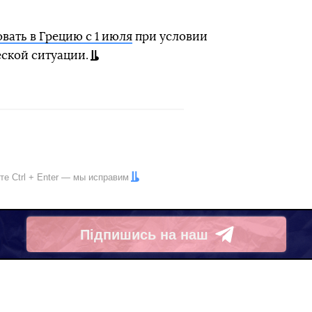
вать в Грецию с 1 июля
при условии
ской ситуации.
ите
Ctrl
+
Enter
— мы исправим
Підпишись на наш
Telegram