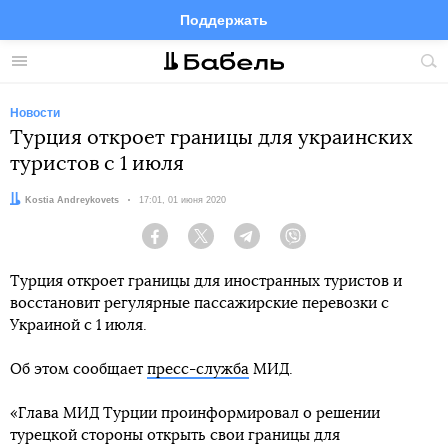
Поддержать
Facebook
Telegram
Twitter
Instagram
Меню
Пои
по
сай
Новости
Турция откроет границы для украинских
туристов с 1 июля
Автор:
Kostia Andreykovets
Дата:
17:01, 01 июня 2020
Facebook
Twitter
Telegram
Viber
Турция откроет границы для иностранных туристов и
восстановит регулярные пассажирские перевозки с
Украиной с 1 июля.
Об этом сообщает
пресс-служба
МИД.
«Глава МИД Турции проинформировал о решении
турецкой стороны открыть свои границы для