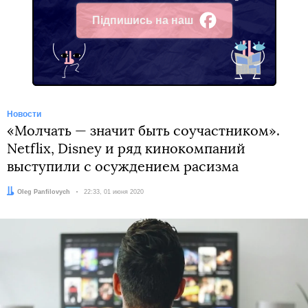
Підпишись на наш
Facebook
Новости
«Молчать — значит быть соучастником».
Netflix, Disney и ряд кинокомпаний
выступили с осуждением расизма
Автор:
Oleg Panfilovych
Дата:
22:33, 01 июня 2020