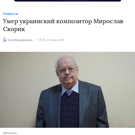
Новости
Умер украинский композитор Мирослав
Скорик
Автор:
Катя Мещерякова
Дата:
19:55, 01 июня 2020
Wikimedia