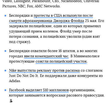
Video, Lionsgate, Paramount, CBS, Nickelodeon, Universal
Pictures, NBC, Fox, AMC Networks.
Беспорядки и
протесты в США вспыхнули после
смерти афроамериканца Джорджа Флойда
25 мая. Его
задержали полицейские, один из которых применил
удушающий прием коленом. Флойд умер после
потери сознания, а полицейских уволили (один взят
под стражу).
Беспорядки охватили более 16 штатов, а во многих
городах
ввели комендантский час
. В Миннеаполисе
протестующие
сожгли полицейский участок
.
Nike выпустила рекламу против расизма
со слоганом
Just Do Not Do It. Ее поддержали даже конкуренты из
Adidas.
Facebook выделяет $10 миллионов
организациям,
которые занимаются вопросами расового правосудия.