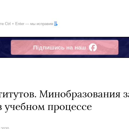
ите
Ctrl
+
Enter
— мы исправим
Підпишись на наш
Facebook
титутов. Минобразования з
в учебном процессе
 2020