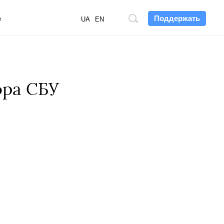
Поддержать
е
Поиск
UA
EN
по
сайту
ора СБУ