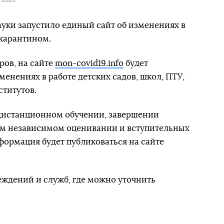
уки запустило единый сайт об изменениях в
 карантином.
ов, на сайте
mon-covid19.info
будет
енениях в работе детских садов, школ, ПТУ,
ститутов.
 дистанционном обучении, завершении
нем независимом оценивании и вступительных
формация будет публиковаться на сайте
еждений и служб, где можно уточнить
 данные для педагогов: о режиме работы,
и, заполнении классных журналов,
го обучения и тому подобное.