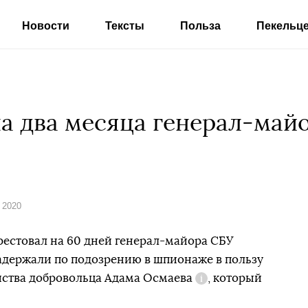
Новости
Тексты
Польза
Пекельц
на два месяца генерал-май
 2020
естовал на 60 дней генерал-майора СБУ
адержали по подозрению в шпионаже в пользу
йства добровольца
Адама Осмаева
, который
Справка