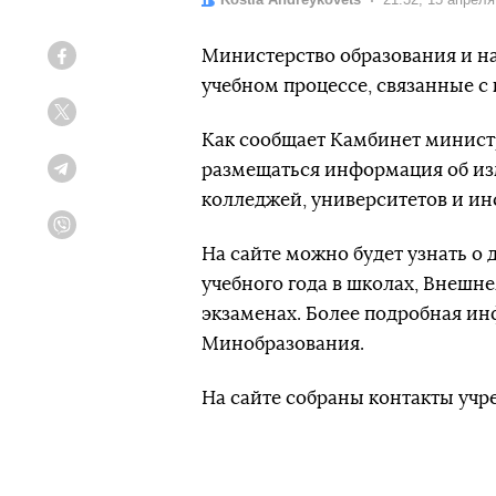
Министерство образования и на
Facebook
учебном процессе, связанные с
Twitter
Как сообщает Камбинет министр
размещаться информация об изм
Telegram
колледжей, университетов и ин
Viber
На сайте можно будет узнать о
учебного года в школах, Внеш
экзаменах. Более подробная ин
Минобразования.
На сайте собраны контакты учр
информацию. Также он содержит
зарплатах, отпусках, аттестаци
инструментах для дистанционно