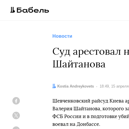
Новости
Суд арестовал 
Шайтанова
Автор:
Kostia Andreykovets
Дата:
18:49, 15 апреля
Шевченковский райсуд Киева ар
Facebook
Валерия Шайтанова, которого з
ФСБ России и в подготовке уби
Twitter
воевал на Донбассе.