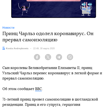
Новости
Принц Чарльз одолел коронавирус. Он
прервал самоизоляцию
Автор:
Kostia Andreykovets
Дата:
22:49, 30 марта 2020
Facebook
Twitter
Telegram
Viber
Сын королевы Великобритании Елизаветы II, принц
Уэльский Чарльз перенес коронавирус в легкой форме и
прервал самоизоляцию.
Об этом сообщает
BBC
.
71-летний принц провел самоизоляцию в шотландской
резиденции. Принц и его супруга, герцогиня