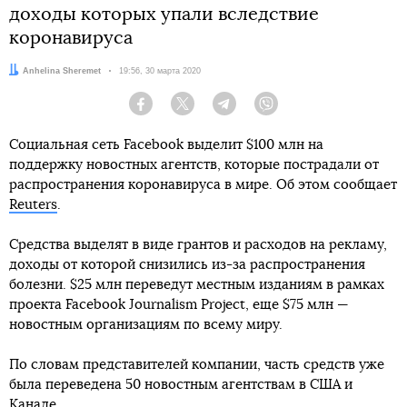
доходы которых упали вследствие
коронавируса
Автор:
Anhelina Sheremet
Дата:
19:56, 30 марта 2020
Facebook
Twitter
Telegram
Viber
Социальная сеть Facebook выделит $100 млн на
поддержку новостных агентств, которые пострадали от
распространения коронавируса в мире. Об этом сообщает
Reuters
.
Средства выделят в виде грантов и расходов на рекламу,
доходы от которой снизились из-за распространения
болезни. $25 млн переведут местным изданиям в рамках
проекта Facebook Journalism Project, еще $75 млн —
новостным организациям по всему миру.
По словам представителей компании, часть средств уже
была переведена 50 новостным агентствам в США и
Канаде.