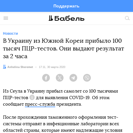
Поддержать
Facebook
Telegram
Twitter
Instagram
Меню
Пои
по
сай
Новости
В Украину из Южной Кореи прибыло 100
тысяч ПЦР-тестов. Они выдают результат
за 2 часа
Автор:
Anhelina Sheremet
Дата:
17:11, 30 марта 2020
Facebook
Twitter
Telegram
Viber
Из Сеула в Украину прибыл самолет со 100 тысячями
ПЦР-тестов
для выявления COVID-19. Об этом
Справка
сообщает
пресс-служба
президента.
После прохождения таможенного оформления тест-
системы отправят в инфекционные лаборатории всех
областей страны, которые имеют надлежащие условия