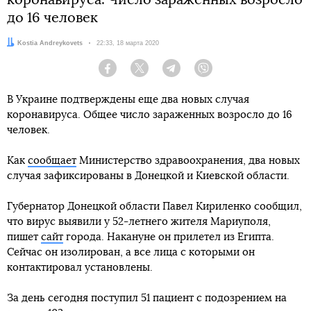
коронавируса. Число зараженных возросло
до 16 человек
Автор:
Kostia Andreykovets
Дата:
22:33, 18 марта 2020
Facebook
Twitter
Telegram
Viber
В Украине подтверждены еще два новых случая
коронавируса. Общее число зараженных возросло до 16
человек.
Как
сообщает
Министерство здравоохранения, два новых
случая зафиксированы в Донецкой и Киевской области.
Губернатор Донецкой области Павел Кириленко сообщил,
что вирус выявили у 52-летнего жителя Мариуполя,
пишет
сайт
города. Накануне он прилетел из Египта.
Сейчас он изолирован, а все лица с которыми он
контактировал установлены.
За день сегодня поступил 51 пациент с подозрением на