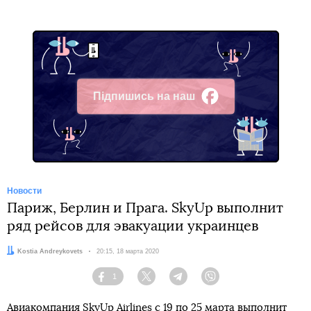
Підпишись на наш
Facebook
Новости
Париж, Берлин и Прага. SkyUp выполнит
ряд рейсов для эвакуации украинцев
Автор:
Kostia Andreykovets
Дата:
20:15, 18 марта 2020
1
Facebook
Twitter
Telegram
Viber
Авиакомпания SkyUp Airlines с 19 по 25 марта выполнит