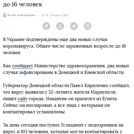
до 16 человек
Автор:
Kostia Andreykovets
Дата:
22:33, 18 марта 2020
Facebook
Twitter
Telegram
Viber
В Украине подтверждены еще два новых случая
коронавируса. Общее число зараженных возросло до 16
человек.
Как
сообщает
Министерство здравоохранения, два новых
случая зафиксированы в Донецкой и Киевской области.
Губернатор Донецкой области Павел Кириленко сообщил,
что вирус выявили у 52-летнего жителя Мариуполя,
пишет
сайт
города. Накануне он прилетел из Египта.
Сейчас он изолирован, а все лица с которыми он
контактировал установлены.
За день сегодня поступил 51 пациент с подозрением на
вирус и 103 человека, которые могли контактировать с