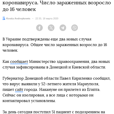
коронавируса. Число зараженных возросло
до 16 человек
Автор:
Kostia Andreykovets
Дата:
22:33, 18 марта 2020
Facebook
Twitter
Telegram
Viber
В Украине подтверждены еще два новых случая
коронавируса. Общее число зараженных возросло до 16
человек.
Как
сообщает
Министерство здравоохранения, два новых
случая зафиксированы в Донецкой и Киевской области.
Губернатор Донецкой области Павел Кириленко сообщил,
что вирус выявили у 52-летнего жителя Мариуполя,
пишет
сайт
города. Накануне он прилетел из Египта.
Сейчас он изолирован, а все лица с которыми он
контактировал установлены.
За день сегодня поступил 51 пациент с подозрением на