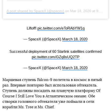
A post shared by SpaceX (@spacex)
on
Mar 18, 2020 at 9:25am PDT
Liftoff!
pic.twitter.com/eToRAbYW1q
— SpaceX (@SpaceX)
March 18, 2020
Successful deployment of 60 Starlink satellites confirmed
pic.twitter.com/GZq8sUQ2TP
— SpaceX (@SpaceX)
March 18, 2020
Маршевая ступень Falcon-9 полетела в космос в пятый
раз. Впервые повторно был использован обтекатель.
Ступень должны посадить на плавучую платформу Of
Course I Still Love You в Атлантическом океане. Обе
створки головного обтекателя уже поймали в сети
корабли Ms. Tree и Ms. Chief.