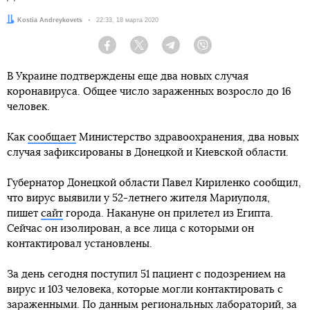
Автор:
Kostia Andreykovets
Дата:
22:33, 18 марта 2020
Facebook
Twitter
Telegram
Viber
В Украине подтверждены еще два новых случая
коронавируса. Общее число зараженных возросло до 16
человек.
Как
сообщает
Министерство здравоохранения, два новых
случая зафиксированы в Донецкой и Киевской области.
Губернатор Донецкой области Павел Кириленко сообщил,
что вирус выявили у 52-летнего жителя Мариуполя,
пишет
сайт
города. Накануне он прилетел из Египта.
Сейчас он изолирован, а все лица с которыми он
контактировал установлены.
За день сегодня поступил 51 пациент с подозрением на
вирус и 103 человека, которые могли контактировать с
зараженными. По данным региональных лабораторий, за