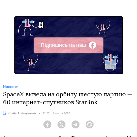
Підпишись на наш
Facebook
Новости
SpaceX вывела на орбиту шестую партию —
60 интернет-спутников Starlink
Автор:
Kostia Andreykovets
Дата:
21:52, 18 марта 2020
Facebook
Twitter
Telegram
Viber