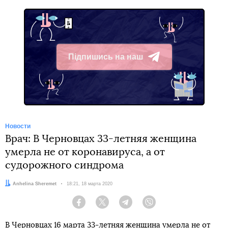
Підпишись на наш
Telegram
Новости
Врач: В Черновцах 33-летняя женщина
умерла не от коронавируса, а от
судорожного синдрома
Автор:
Anhelina Sheremet
Дата:
18:21, 18 марта 2020
Facebook
Twitter
Telegram
Viber
В Черновцах 16 марта 33-летняя женщина умерла не от