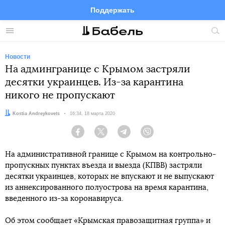
Поддержать
Facebook
Telegram
Twitter
Instagram
Меню
Пои
по
сай
Новости
На админгранице с Крымом застряли
десятки украинцев. Из-за карантина
никого не пропускают
Автор:
Kostia Andreykovets
Дата:
16:34, 18 марта 2020
Facebook
Twitter
Telegram
Viber
На административной границе с Крымом на контрольно-
пропускных пунктах въезда и выезда (КПВВ) застряли
десятки украинцев, которых не впускают и не выпускают
из аннексированного полуострова на время карантина,
введенного из-за коронавируса.
Об этом сообщает «Крымская правозащитная группа» и