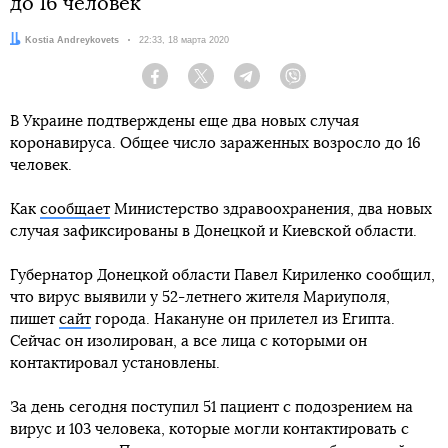
до 16 человек
Автор:
Kostia Andreykovets
Дата:
22:33, 18 марта 2020
Facebook
Twitter
Telegram
Viber
В Украине подтверждены еще два новых случая
коронавируса. Общее число зараженных возросло до 16
человек.
Как
сообщает
Министерство здравоохранения, два новых
случая зафиксированы в Донецкой и Киевской области.
Губернатор Донецкой области Павел Кириленко сообщил,
что вирус выявили у 52-летнего жителя Мариуполя,
пишет
сайт
города. Накануне он прилетел из Египта.
Сейчас он изолирован, а все лица с которыми он
контактировал установлены.
За день сегодня поступил 51 пациент с подозрением на
вирус и 103 человека, которые могли контактировать с