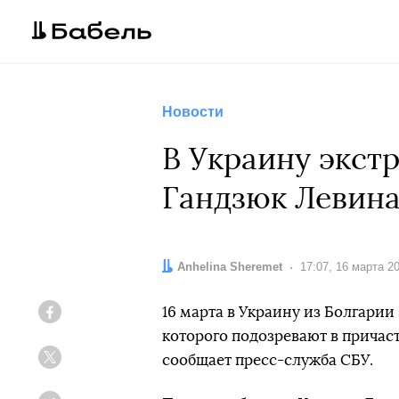
Новости
В Украину экст
Гандзюк Левин
Автор:
Anhelina Sheremet
Дата:
17:07, 16 марта 2
16 марта в Украину из Болгарии
Facebook
которого подозревают в причас
сообщает пресс-служба СБУ.
Twitter