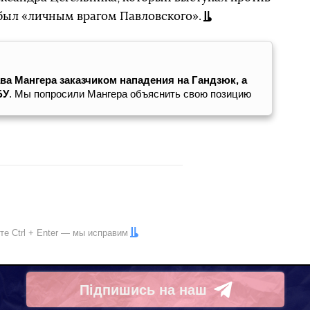
был «личным врагом Павловского».
а Мангера заказчиком нападения на Гандзюк, а
БУ
. Мы попросили Мангера объяснить свою позицию
ите
Ctrl
+
Enter
— мы исправим
Підпишись на наш
Telegram