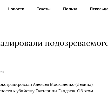
Новости
Тексты
Польза
Пекельц
радировали подозреваемого
а
020
 экстрадировали Алексея Москаленко (Левина),
тности к убийству Екатерины Гандзюк. Об этом