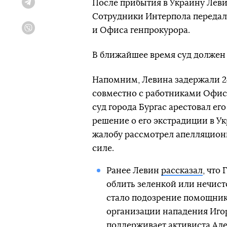
После прибытия в Украину Леви
Telegram
Сотрудники Интерпола передал
и Офиса генпрокурора.
Viber
В ближайшее время суд должен 
Напомним, Левина задержали 2
совместно с работниками Офис
суд города Бургас арестовал ег
решение о его экстрадиции в Ук
жалобу рассмотрел апелляционн
силе.
Ранее Левин
рассказал
, что
облить зеленкой или нечист
стало подозрение помощника
организации нападения Игор
поддерживает активиста Але