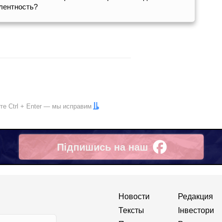
лентность?
ите
Ctrl
+
Enter
— мы исправим
Підпишись на наш
Facebook
Новости
Редакция
Тексты
Інвестори