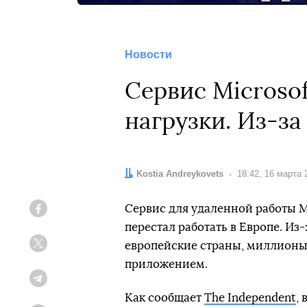
Новости
Сервис Microso
нагрузки. Из-з
Автор:
Kostia Andreykovets
Дата:
18:42, 16 марта 
Сервис для удаленной работы M
Facebook
перестал работать в Европе. Из
европейские страны, миллионы
Twitter
приложением.
Telegram
Как сообщает
The Independent
,