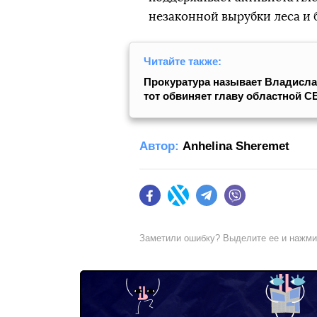
незаконной вырубки леса и 
Читайте также:
Прокуратура называет Владислав
тот обвиняет главу областной С
Автор:
Anhelina Sheremet
Facebook
Twitter
Telegram
Viber
Заметили ошибку? Выделите ее и нажм