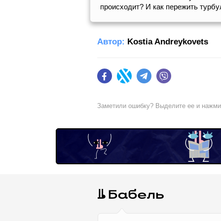
происходит? И как пережить турбу
Автор:
Kostia Andreykovets
Facebook
Twitter
Telegram
Viber
Заметили ошибку? Выделите ее и нажм