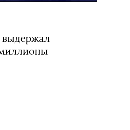
е выдержал
я миллионы