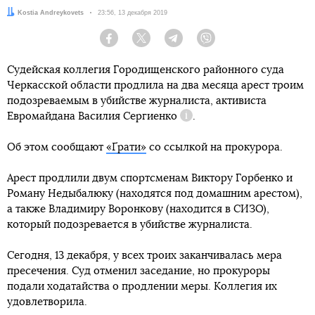
Автор:
Kostia Andreykovets
Дата:
23:56, 13 декабря 2019
Facebook
Twitter
Telegram
Viber
Судейская коллегия Городищенского районного суда
Черкасской области продлила на два месяца арест троим
подозреваемым в убийстве журналиста, активиста
Евромайдана
Василия Сергиенко
.
Справка
Об этом сообщают
«Ґрати»
со ссылкой на прокурора.
Арест продлили двум спортсменам Виктору Горбенко и
Роману Недыбалюку (находятся под домашним арестом),
а также Владимиру Воронкову (находится в СИЗО),
который подозревается в убийстве журналиста.
Сегодня, 13 декабря, у всех троих заканчивалась мера
пресечения. Суд отменил заседание, но прокуроры
подали ходатайства о продлении меры. Коллегия их
удовлетворила.