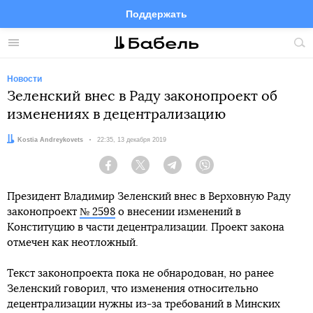
Поддержать
Facebook
Telegram
Twitter
Instagram
Меню
Пои
по
сай
Новости
Зеленский внес в Раду законопроект об
изменениях в децентрализацию
Автор:
Kostia Andreykovets
Дата:
22:35, 13 декабря 2019
Facebook
Twitter
Telegram
Viber
Президент Владимир Зеленский внес в Верховную Раду
законопроект
№ 2598
о внесении изменений в
Конституцию в части децентрализации. Проект закона
отмечен как неотложный.
Текст законопроекта пока не обнародован, но ранее
Зеленский говорил, что изменения относительно
децентрализации нужны из-за требований в Минских