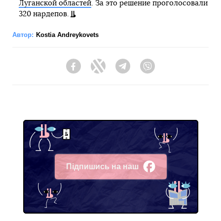
Луганской областей
. За это решение проголосовали
320 нардепов.
Автор:
Kostia Andreykovets
Facebook
Twitter
Telegram
Viber
Підпишись на наш
Facebook