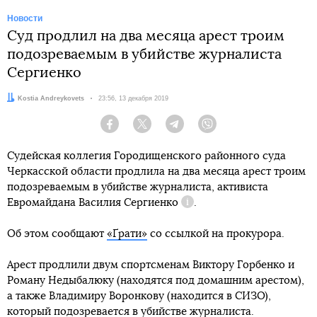
Новости
Суд продлил на два месяца арест троим
подозреваемым в убийстве журналиста
Сергиенко
Автор:
Kostia Andreykovets
Дата:
23:56, 13 декабря 2019
Facebook
Twitter
Telegram
Viber
Судейская коллегия Городищенского районного суда
Черкасской области продлила на два месяца арест троим
подозреваемым в убийстве журналиста, активиста
Евромайдана
Василия Сергиенко
.
Справка
Об этом сообщают
«Ґрати»
со ссылкой на прокурора.
Арест продлили двум спортсменам Виктору Горбенко и
Роману Недыбалюку (находятся под домашним арестом),
а также Владимиру Воронкову (находится в СИЗО),
который подозревается в убийстве журналиста.