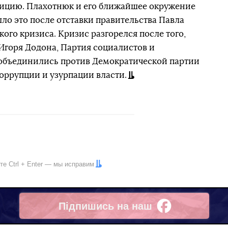
зицию. Плахотнюк и его ближайшее окружение
о это после отставки правительства Павла
ого кризиса. Кризис разгорелся после того,
Игоря Додона, Партия социалистов и
объединились против Демократической партии
коррупции и узурпации власти.
ите
Ctrl
+
Enter
— мы исправим
Підпишись на наш
Facebook