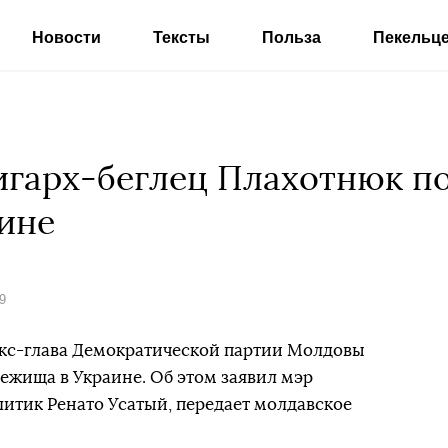
Новости
Тексты
Польза
Пекельц
игарх-беглец Плахотнюк п
ине
9
экс-глава Демократической партии Молдовы
ежища в Украине. Об этом заявил мэр
литик Ренато Усатый, передает молдавское