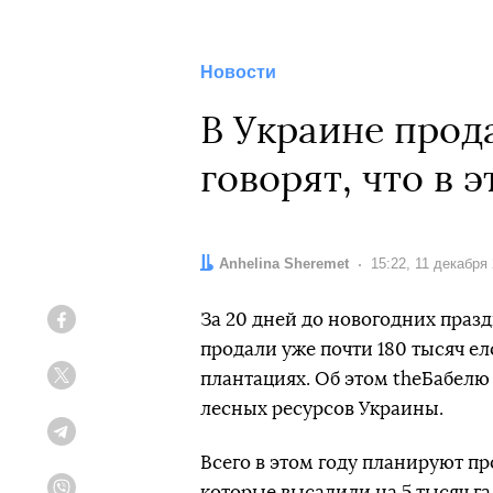
Новости
В Украине прода
говорят, что в
Автор:
Anhelina Sheremet
Дата:
15:22, 11 декабря
За 20 дней до новогодних праз
Facebook
продали уже почти 180 тысяч е
плантациях. Об этом theБабелю
Twitter
лесных ресурсов Украины.
Telegram
Всего в этом году планируют пр
которые высадили на 5 тысяч г