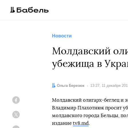
Новости
Молдавский ол
убежища в Укра
Автор:
Ольга Березюк
Дата:
13:27, 11 декабря 201
Молдавский олигарх-беглец и 
Facebook
Владимир Плахотнюк просит уб
молдавского города Бельцы, по
Twitter
издание
tv8.md
.