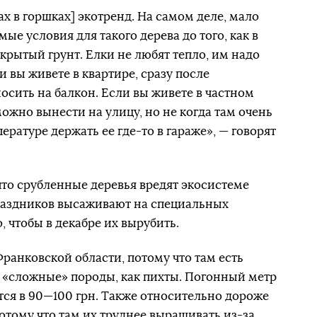
ах в горшках] экотренд. На самом деле, мало
ые условия для такого дерева до того, как в
ткрытый грунт. Елки не любят тепло, им надо
и вы живете в квартире, сразу после
осить на балкон. Если вы живете в частном
можно вынести на улицу, но не когда там очень
ратуре держать ее где-то в гараже», — говорят
что срубленные деревья вредят экосистеме
праздников высаживают на специальных
, чтобы в декабре их вырубить.
ранковской области, потому что там есть
 «сложные» породы, как пихты. Погонный метр
ется в 90—100 грн. Также относительно дороже
потому что там их труднее выращивать из-за