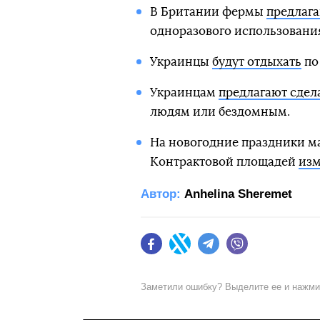
В Британии фермы
предлага
одноразового использования
Украинцы
будут отдыхать
по
Украинцам
предлагают сдел
людям или бездомным.
На новогодние праздники м
Контрактовой площадей
изм
Автор:
Anhelina Sheremet
Facebook
Twitter
Telegram
Viber
Заметили ошибку? Выделите ее и нажм