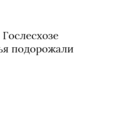
В Гослесхозе
вья подорожали