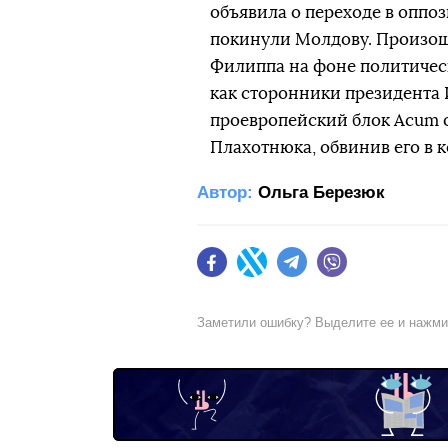
объявила о переходе в оппо
покинули Молдову. Произошл
Филиппа на фоне политическ
как сторонники президента 
проевропейский блок Acum 
Плахотнюка, обвинив его в 
Автор:
Ольга Березюк
Facebook
Twitter
Telegram
Viber
Заметили ошибку? Выделите ее и нажм