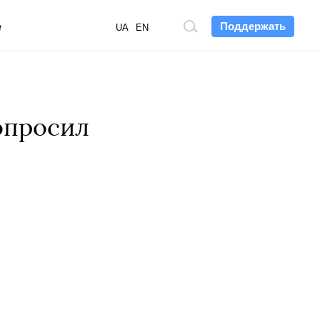
Поддержать
е
Поиск
UA
EN
по
сайту
опросил