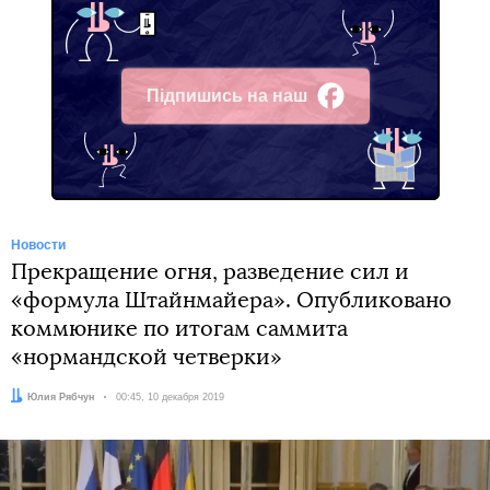
Підпишись на наш
Facebook
Новости
Прекращение огня, разведение сил и
«формула Штайнмайера». Опубликовано
коммюнике по итогам саммита
«нормандской четверки»
Автор:
Юлия Рябчун
Дата:
00:45, 10 декабря 2019