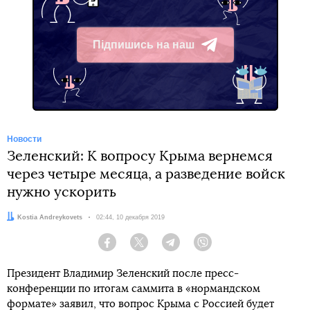
Підпишись на наш
Telegram
Новости
Зеленский: К вопросу Крыма вернемся
через четыре месяца, а разведение войск
нужно ускорить
Автор:
Kostia Andreykovets
Дата:
02:44, 10 декабря 2019
Facebook
Twitter
Telegram
Viber
Президент Владимир Зеленский после пресс-
конференции по итогам саммита в «нормандском
формате» заявил, что вопрос Крыма с Россией будет