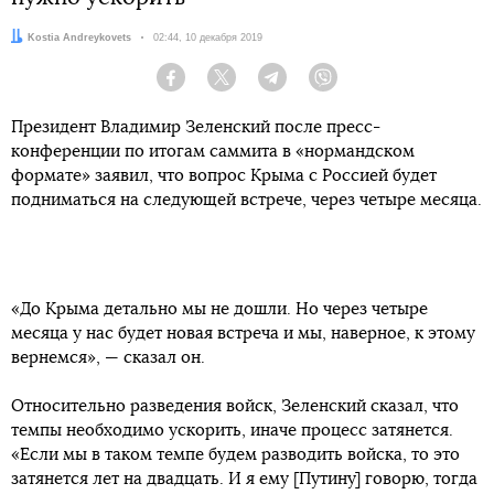
Автор:
Kostia Andreykovets
Дата:
02:44, 10 декабря 2019
Facebook
Twitter
Telegram
Viber
Президент Владимир Зеленский после пресс-
конференции по итогам саммита в «нормандском
формате» заявил, что вопрос Крыма с Россией будет
подниматься на следующей встрече, через четыре месяца.
«До Крыма детально мы не дошли. Но через четыре
месяца у нас будет новая встреча и мы, наверное, к этому
вернемся», — сказал он.
Относительно разведения войск, Зеленский сказал, что
темпы необходимо ускорить, иначе процесс затянется.
«Если мы в таком темпе будем разводить войска, то это
затянется лет на двадцать. И я ему [Путину] говорю, тогда