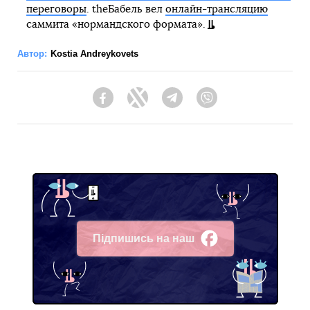
переговоры
. theБабель вел
онлайн-трансляцию
саммита «нормандского формата».
Автор:
Kostia Andreykovets
Facebook
Twitter
Telegram
Viber
Підпишись на наш
Facebook