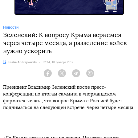
Новости
Зеленский: К вопросу Крыма вернемся
через четыре месяца, а разведение войск
нужно ускорить
Автор:
Kostia Andreykovets
Дата:
02:44, 10 декабря 2019
Facebook
Twitter
Telegram
Viber
Президент Владимир Зеленский после пресс-
конференции по итогам саммита в «нормандском
формате» заявил, что вопрос Крыма с Россией будет
подниматься на следующей встрече, через четыре месяца.