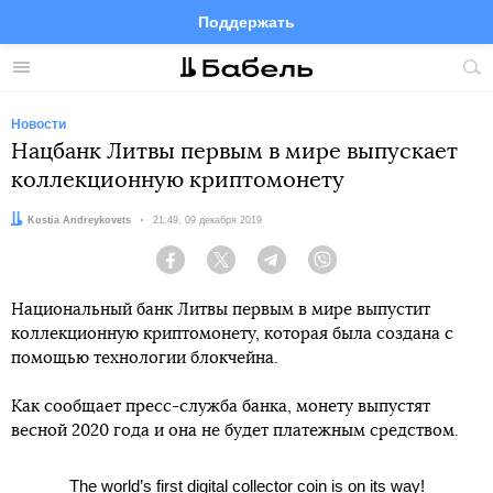
Поддержать
Facebook
Telegram
Twitter
Instagram
Меню
Пои
по
сай
Новости
Нацбанк Литвы первым в мире выпускает
коллекционную криптомонету
Автор:
Kostia Andreykovets
Дата:
21:49, 09 декабря 2019
Facebook
Twitter
Telegram
Viber
Национальный банк Литвы первым в мире выпустит
коллекционную криптомонету, которая была создана с
помощью технологии блокчейна.
Как сообщает пресс-служба банка, монету выпустят
весной 2020 года и она не будет платежным средством.
The world’s first digital collector coin is on its way!