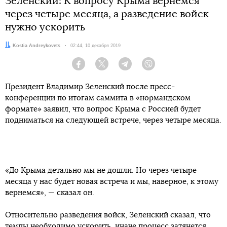
Зеленский: К вопросу Крыма вернемся
через четыре месяца, а разведение войск
нужно ускорить
Автор:
Kostia Andreykovets
Дата:
02:44, 10 декабря 2019
Facebook
Twitter
Telegram
Viber
Президент Владимир Зеленский после пресс-
конференции по итогам саммита в «нормандском
формате» заявил, что вопрос Крыма с Россией будет
подниматься на следующей встрече, через четыре месяца.
«До Крыма детально мы не дошли. Но через четыре
месяца у нас будет новая встреча и мы, наверное, к этому
вернемся», — сказал он.
Относительно разведения войск, Зеленский сказал, что
темпы необходимо ускорить, иначе процесс затянется.