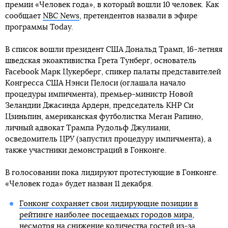
премии «Человек года», в который вошли 10 человек. Как
сообщает
NBC News
, претендентов назвали в эфире
программы Today.
В список вошли президент США Дональд Трамп, 16-летняя
шведская экоактивистка Грета Тунберг, основатель
Facebook Марк Цукерберг, спикер палаты представителей
Конгресса США Нэнси Пелоси (оглашала начало
процедуры импичмента), премьер-министр Новой
Зеландии Джасинда Ардерн, председатель КНР Си
Цзиньпин, американская футболистка Меган Рапино,
личный адвокат Трампа Рудольф Джулиани,
осведомитель ЦРУ (запустил процедуру импичмента), а
также участники демонстраций в Гонконге.
В голосовании пока лидируют протестующие в Гонконге.
«Человек года» будет назван 11 декабря.
Гонконг сохраняет свои лидирующие позиции в
рейтинге наиболее посещаемых городов мира
,
несмотря на снижение количества гостей из-за