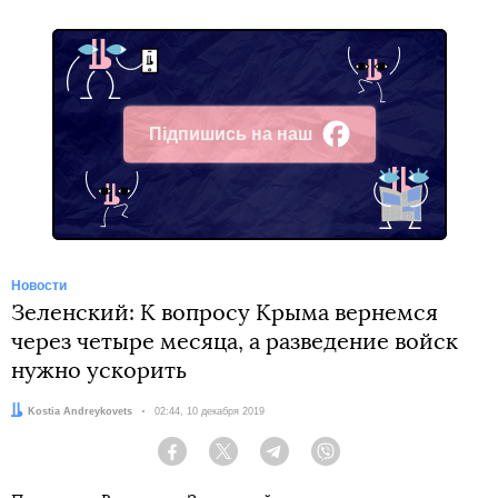
Підпишись на наш
Facebook
Новости
Зеленский: К вопросу Крыма вернемся
через четыре месяца, а разведение войск
нужно ускорить
Автор:
Kostia Andreykovets
Дата:
02:44, 10 декабря 2019
Facebook
Twitter
Telegram
Viber