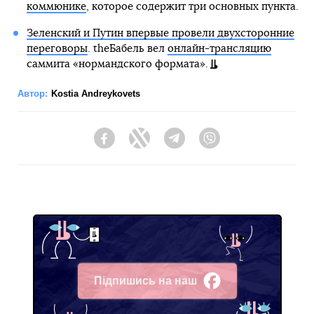
коммюнике
, которое содержит три основных пункта.
Зеленский и Путин впервые провели двухсторонние
переговоры
. theБабель вел
онлайн-трансляцию
саммита «нормандского формата».
Автор:
Kostia Andreykovets
Facebook
Twitter
Telegram
Viber
Підпишись на наш
Facebook