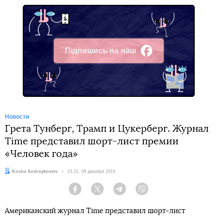
Підпишись на наш
Facebook
Новости
Грета Тунберг, Трамп и Цукерберг. Журнал
Time представил шорт-лист премии
«Человек года»
Автор:
Kostia Andreykovets
Дата:
23:21, 09 декабря 2019
Facebook
Twitter
Telegram
Viber
Американский журнал Time представил шорт-лист