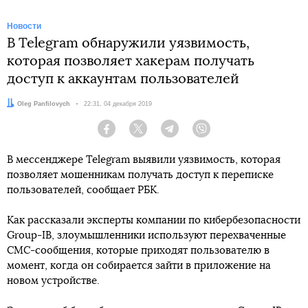
Новости
В Telegram обнаружили уязвимость,
которая позволяет хакерам получать
доступ к аккаунтам пользователей
Автор:
Oleg Panfilovych
Дата:
22:31, 04 декабря 2019
Facebook
Twitter
Telegram
Viber
В мессенджере Telegram выявили уязвимость, которая
позволяет мошенникам получать доступ к переписке
пользователей, сообщает РБК.
Как рассказали эксперты компании по кибербезопасности
Group-IB, злоумышленники используют перехваченные
СМС-сообщения, которые приходят пользователю в
момент, когда он собирается зайти в приложение на
новом устройстве.