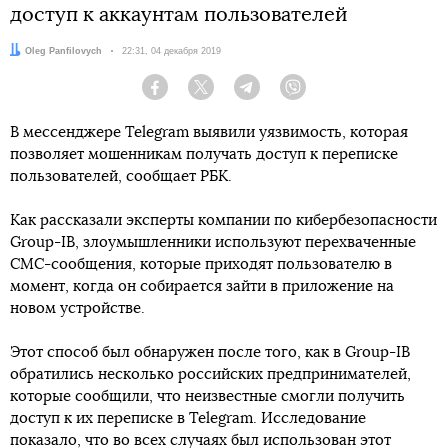
доступ к аккаунтам пользователей
Автор:
Oleg Panfilovych
Дата:
22:31, 04 декабря 2019
Facebook
Twitter
Telegram
Viber
В мессенджере Telegram выявили уязвимость, которая
позволяет мошенникам получать доступ к переписке
пользователей, сообщает РБК.
Как рассказали эксперты компании по кибербезопасности
Group-IB, злоумышленники используют перехваченные
СМС-сообщения, которые приходят пользователю в
момент, когда он собирается зайти в приложение на
новом устройстве.
Этот способ был обнаружен после того, как в Group-IB
обратились несколько российских предпринимателей,
которые сообщили, что неизвестные смогли получить
доступ к их переписке в Telegram. Исследование
показало, что во всех случаях был использован этот