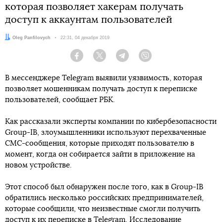
которая позволяет хакерам получать
доступ к аккаунтам пользователей
Автор:
Oleg Panfilovych
Дата:
22:31, 04 декабря 2019
Facebook
Twitter
Telegram
Viber
В мессенджере Telegram выявили уязвимость, которая
позволяет мошенникам получать доступ к переписке
пользователей, сообщает РБК.
Как рассказали эксперты компании по кибербезопасности
Group-IB, злоумышленники используют перехваченные
СМС-сообщения, которые приходят пользователю в
момент, когда он собирается зайти в приложение на
новом устройстве.
Этот способ был обнаружен после того, как в Group-IB
обратились несколько российских предпринимателей,
которые сообщили, что неизвестные смогли получить
доступ к их переписке в Telegram. Исследование