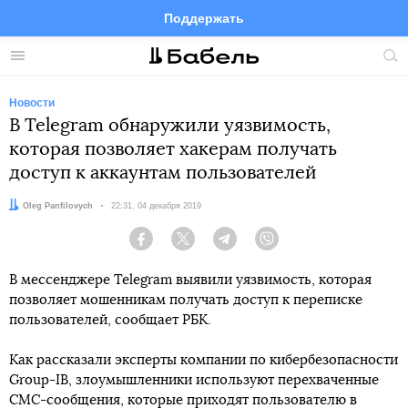
Поддержать
Facebook
Telegram
Twitter
Instagram
Меню
Пои
по
сай
Новости
В Telegram обнаружили уязвимость,
которая позволяет хакерам получать
доступ к аккаунтам пользователей
Автор:
Oleg Panfilovych
Дата:
22:31, 04 декабря 2019
Facebook
Twitter
Telegram
Viber
В мессенджере Telegram выявили уязвимость, которая
позволяет мошенникам получать доступ к переписке
пользователей, сообщает РБК.
Как рассказали эксперты компании по кибербезопасности
Group-IB, злоумышленники используют перехваченные
СМС-сообщения, которые приходят пользователю в