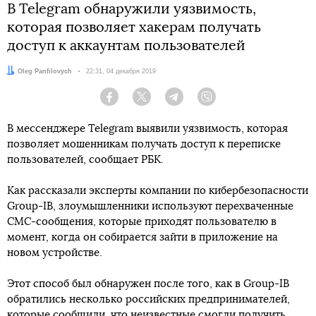
В Telegram обнаружили уязвимость,
которая позволяет хакерам получать
доступ к аккаунтам пользователей
Автор:
Oleg Panfilovych
Дата:
22:31, 04 декабря 2019
Facebook
Twitter
Telegram
Viber
В мессенджере Telegram выявили уязвимость, которая
позволяет мошенникам получать доступ к переписке
пользователей, сообщает РБК.
Как рассказали эксперты компании по кибербезопасности
Group-IB, злоумышленники используют перехваченные
СМС-сообщения, которые приходят пользователю в
момент, когда он собирается зайти в приложение на
новом устройстве.
Этот способ был обнаружен после того, как в Group-IB
обратились несколько российских предпринимателей,
которые сообщили, что неизвестные смогли получить