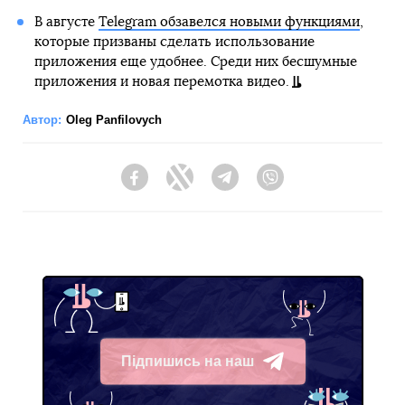
В августе
Telegram обзавелся новыми функциями
,
которые призваны сделать использование
приложения еще удобнее. Среди них бесшумные
приложения и новая перемотка видео.
Автор:
Oleg Panfilovych
Facebook
Twitter
Telegram
Viber
Підпишись на наш
Telegram