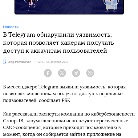
Новости
В Telegram обнаружили уязвимость,
которая позволяет хакерам получать
доступ к аккаунтам пользователей
Автор:
Oleg Panfilovych
Дата:
22:31, 04 декабря 2019
Facebook
Twitter
Telegram
Viber
В мессенджере Telegram выявили уязвимость, которая
позволяет мошенникам получать доступ к переписке
пользователей, сообщает РБК.
Как рассказали эксперты компании по кибербезопасности
Group-IB, злоумышленники используют перехваченные
СМС-сообщения, которые приходят пользователю в
момент, когда он собирается зайти в приложение на