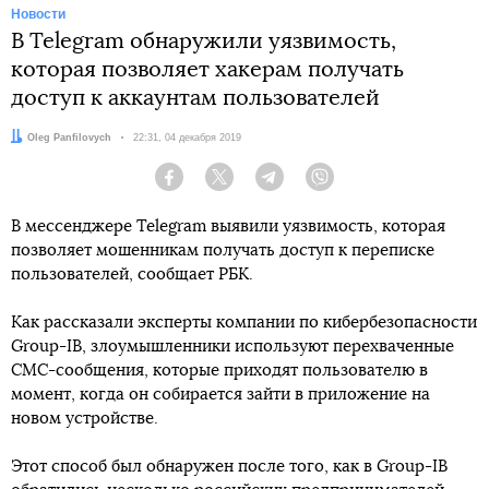
Новости
В Telegram обнаружили уязвимость,
которая позволяет хакерам получать
доступ к аккаунтам пользователей
Автор:
Oleg Panfilovych
Дата:
22:31, 04 декабря 2019
Facebook
Twitter
Telegram
Viber
В мессенджере Telegram выявили уязвимость, которая
позволяет мошенникам получать доступ к переписке
пользователей, сообщает РБК.
Как рассказали эксперты компании по кибербезопасности
Group-IB, злоумышленники используют перехваченные
СМС-сообщения, которые приходят пользователю в
момент, когда он собирается зайти в приложение на
новом устройстве.
Этот способ был обнаружен после того, как в Group-IB