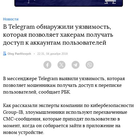
Новости
В Telegram обнаружили уязвимость,
которая позволяет хакерам получать
доступ к аккаунтам пользователей
Автор:
Oleg Panfilovych
Дата:
22:31, 04 декабря 2019
Facebook
Twitter
Telegram
Viber
В мессенджере Telegram выявили уязвимость, которая
позволяет мошенникам получать доступ к переписке
пользователей, сообщает РБК.
Как рассказали эксперты компании по кибербезопасности
Group-IB, злоумышленники используют перехваченные
СМС-сообщения, которые приходят пользователю в
момент, когда он собирается зайти в приложение на
новом устройстве.