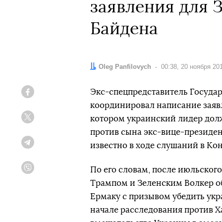
заявления для 
Байдена
Автор:
Oleg Panfilovych
Дата:
00:38, 20 ноября 20
Экс-спецпредставитель Государ
Facebook
координировал написание заявл
котором украинский лидер долж
Twitter
против сына экс-вице-президен
известно в ходе слушаний в Кон
Telegram
По его словам, после июльског
Viber
Трампом и Зеленским Волкер о
Ермаку с призывом убедить укр
начале расследования против Х