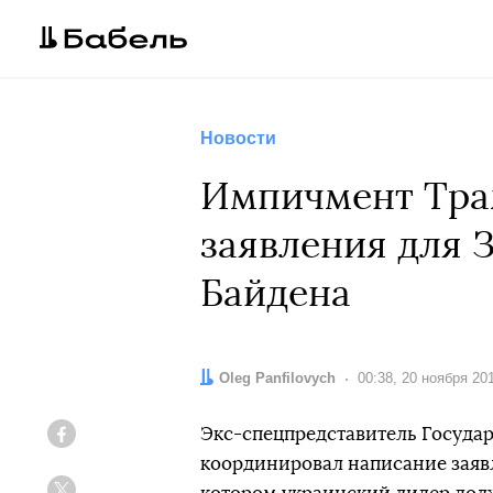
Новости
Импичмент Тра
заявления для 
Байдена
Автор:
Oleg Panfilovych
Дата:
00:38, 20 ноября 20
Экс-спецпредставитель Государ
Facebook
координировал написание заявл