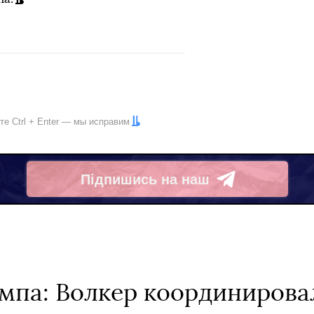
ите
Ctrl
+
Enter
— мы исправим
Підпишись на наш
Telegram
мпа: Волкер координирова