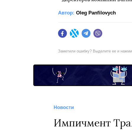
Автор:
Oleg Panfilovych
Facebook
Twitter
Telegram
Viber
Заметили ошибку? Выделите ее и нажм
Новости
Импичмент Тра