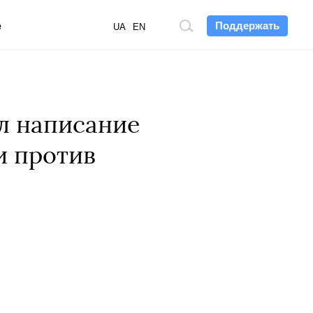
Поддержать
е
Поиск
UA
EN
по
сайту
л написание
и против