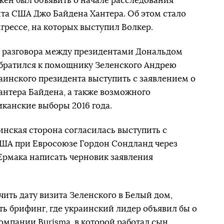
ен был объявить о начале расследования
та США Джо Байдена Хантера. Об этом стало
грессе, на которых выступил Волкер.
о разговора между президентами Дональдом
братился к помощнику Зеленского Андрею
аинского президента выступить с заявлением о
антера Байдена, а также возможного
канские выборы 2016 года.
инская сторона согласилась выступить с
ША при Евросоюзе Гордон Сондланд через
Ермака написать черновик заявления
ить дату визита Зеленского в Белый дом,
ть брифинг, где украинский лидер объявил бы о
омпании Burisma, в которой работал сын