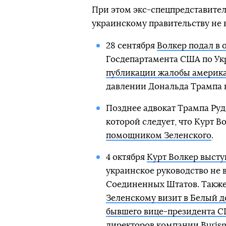
При этом экс-спецпредставитель
украинскому правительству не 
28 сентября
Волкер подал в 
Госдепартамента США по Ук
публикации жалобы америка
давлении Дональда Трампа 
Позднее адвокат Трампа Ру
которой следует, что Курт В
помощником Зеленского
.
4 октября
Курт Волкер высту
украинское руководство не
Соединенных Штатов. Также 
Зеленскому визит в Белый д
бывшего вице-президента 
директоров компании Buris