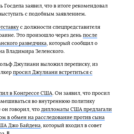
 Госдепа заявил, что в итоге рекомендовал
выступать с подобным заявлением.
отставку
с должности спецпредставителя
раине. Это произошло через день
после
нского разведчика
, который сообщил о
на Владимира Зеленского.
дольф Джулиани выложил переписку, из
олкер
просил Джулиани встретиться с
пил в Конгрессе США
. Он заявил, что просил
 вмешиваться во внутреннюю политику
он говорил, что
дипломаты США предлагали
ом в обмен на расследование против сына
США Джо Байдена
, который входил в совет
ma.