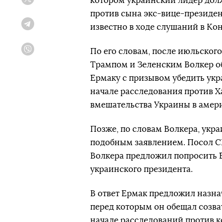
котором украинский лидер долж
Twitter
против сына экс-вице-президен
известно в ходе слушаний в Кон
Telegram
По его словам, после июльског
Viber
Трампом и Зеленским Волкер о
Ермаку с призывом убедить укр
начале расследования против Х
вмешательства Украины в амери
Позже, по словам Волкера, укра
подобным заявлением. Посол С
Волкера предложил попросить 
украинского президента.
В ответ Ермак предложил назнач
перед которым он обещал созва
начале расследований против к