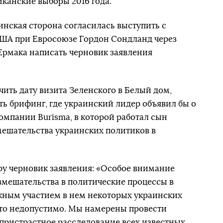
канские выборы 2016 года.
инская сторона согласилась выступить с
ША при Евросоюзе Гордон Сондланд через
Ермака написать черновик заявления
ить дату визита Зеленского в Белый дом,
ть брифинг, где украинский лидер объявил бы о
омпании Burisma, в которой работал сын
мешательства украинских политиков в
еру черновик заявления: «Особое внимание
вмешательства в политические процессы в
жным участием в нем некоторых украинских
 это недопустимо. Мы намерены провести
спристрастное расследование всех известных