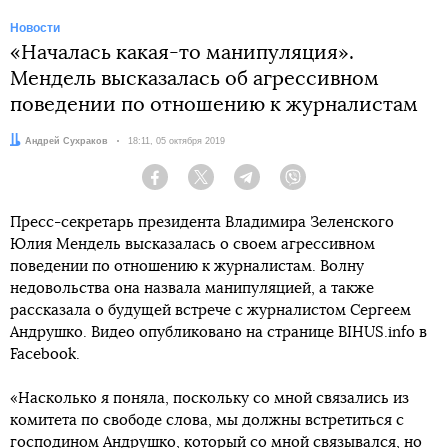
Новости
«Началась какая-то манипуляция».
Мендель высказалась об агрессивном
поведении по отношению к журналистам
Автор:
Андрей Сухраков
Дата:
18:11, 05 октября 2019
Facebook
Twitter
Telegram
Viber
Пресс-секретарь президента Владимира Зеленского
Юлия Мендель высказалась о своем агрессивном
поведении по отношению к журналистам. Волну
недовольства она назвала манипуляцией, а также
рассказала о будущей встрече с журналистом Сергеем
Андрушко. Видео опубликовано на странице BIHUS.info в
Faceboоk.
«Насколько я поняла, поскольку со мной связались из
комитета по свободе слова, мы должны встретиться с
господином Андрушко, который со мной связывался, но