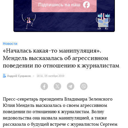
Підпишись на наш
Facebook
Новости
«Началась какая-то манипуляция».
Мендель высказалась об агрессивном
поведении по отношению к журналистам
Автор:
Андрей Сухраков
Дата:
18:11, 05 октября 2019
Facebook
Twitter
Telegram
Viber
Пресс-секретарь президента Владимира Зеленского
Юлия Мендель высказалась о своем агрессивном
поведении по отношению к журналистам. Волну
недовольства она назвала манипуляцией, а также
рассказала о будущей встрече с журналистом Сергеем