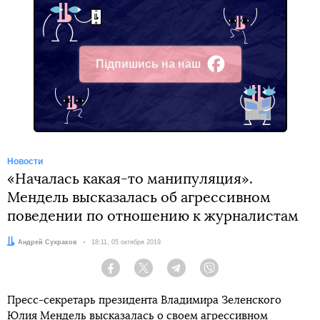
Підпишись на наш
Facebook
Новости
«Началась какая-то манипуляция».
Мендель высказалась об агрессивном
поведении по отношению к журналистам
Автор:
Андрей Сухраков
Дата:
18:11, 05 октября 2019
Facebook
Twitter
Telegram
Viber
Пресс-секретарь президента Владимира Зеленского
Юлия Мендель высказалась о своем агрессивном