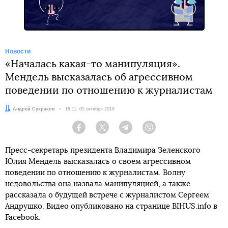
Новости
«Началась какая-то манипуляция».
Мендель высказалась об агрессивном
поведении по отношению к журналистам
Автор:
Андрей Сухраков
Дата:
18:11, 05 октября 2019
Facebook
Twitter
Telegram
Viber
Пресс-секретарь президента Владимира Зеленского
Юлия Мендель высказалась о своем агрессивном
поведении по отношению к журналистам. Волну
недовольства она назвала манипуляцией, а также
рассказала о будущей встрече с журналистом Сергеем
Андрушко. Видео опубликовано на странице BIHUS.info в
Faceboоk.