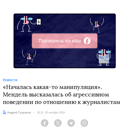
Підпишись на наш
Facebook
Новости
«Началась какая-то манипуляция».
Мендель высказалась об агрессивном
поведении по отношению к журналистам
Автор:
Андрей Сухраков
Дата:
18:11, 05 октября 2019
Facebook
Twitter
Telegram
Viber