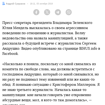
Автор:
Андрей Сухраков
Дата:
18:11, 05 октября 2019
Facebook
Twitter
Telegram
Viber
Пресс-секретарь президента Владимира Зеленского
Юлия Мендель высказалась о своем агрессивном
поведении по отношению к журналистам. Волну
недовольства она назвала манипуляцией, а также
рассказала о будущей встрече с журналистом Сергеем
Андрушко. Видео опубликовано на странице BIHUS.info в
Faceboоk.
«Насколько я поняла, поскольку со мной связались из
комитета по свободе слова, мы должны встретиться с
господином Андрушко, который со мной связывался, но
ни разу не поднимал тему извинений или же каких-то
обид. Я понимаю ситуацию с Кристофером Миллером. Я
не знаю третьего журналиста. Началась какая-то
манипуляция: мне начали говорить уже откровенно
абсурдные вещи, мол, я кого-то там домогалась», —