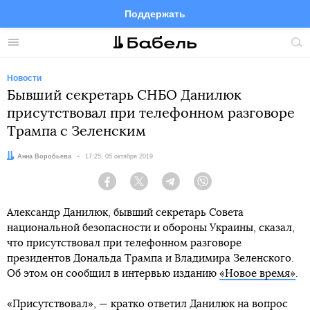
Поддержать
Facebook
Telegram
Twitter
Instagram
Меню
Пои
по
сай
Новости
Бывший секретарь СНБО Данилюк
присутствовал при телефонном разговоре
Трампа с Зеленским
Автор:
Анна Воробьева
Дата:
17:25, 05 октября 2019
Facebook
Twitter
Telegram
Viber
Александр Данилюк, бывший секретарь Совета
национальной безопасности и обороны Украины, сказал,
что присутствовал при телефонном разговоре
президентов Дональда Трампа и Владимира Зеленского.
Об этом он сообщил в интервью изданию
«Новое время»
.
«Присутствовал», — кратко ответил Данилюк на вопрос