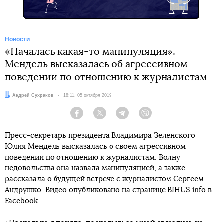
Новости
«Началась какая-то манипуляция».
Мендель высказалась об агрессивном
поведении по отношению к журналистам
Автор:
Андрей Сухраков
Дата:
18:11, 05 октября 2019
Facebook
Twitter
Telegram
Viber
Пресс-секретарь президента Владимира Зеленского
Юлия Мендель высказалась о своем агрессивном
поведении по отношению к журналистам. Волну
недовольства она назвала манипуляцией, а также
рассказала о будущей встрече с журналистом Сергеем
Андрушко. Видео опубликовано на странице BIHUS.info в
Faceboоk.