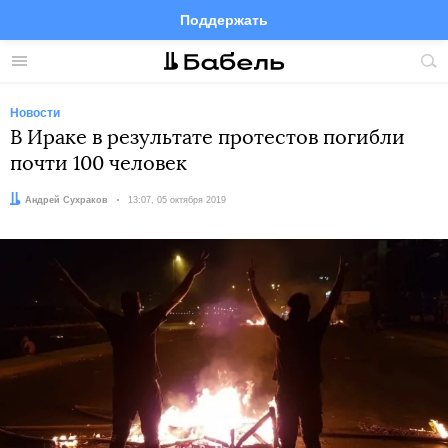
Поддержать
Facebook
Telegram
Twitter
Instagram
Меню
Пои
по
сай
Новости
В Ираке в результате протестов погибли
почти 100 человек
Автор:
Андрей Сухраков
Дата:
13:07, 05 октября 2019