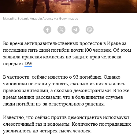
Murtadha Sudani / Anadolu Agency via Getty Images
Facebook
Twitter
Telegram
Viber
Во время антиправительственных протестов в Ираке за
последние пять дней погибли почти 100 человек. Об этом
заявила иракская комиссия по защите прав человека,
передает
DW
.
В частности, сейчас известно о 93 погибших. Однако
чиновники не стали уточнять, сколько из них являлись
правоохранителями, а сколько демонстрантами. В то же
время медики рассказали, что в большинстве случаев
люди погибли из-за огнестрельного ранения.
Известно, что сейчас против демонстрантов используют
слезоточивый газ и водометы. Количество пострадавших
увеличилось до четырех тысяч человек.