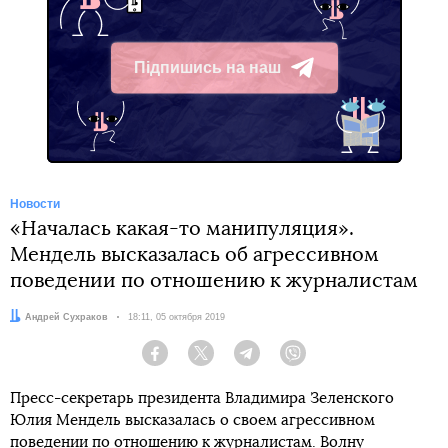
Підпишись на наш
Telegram
Новости
«Началась какая-то манипуляция».
Мендель высказалась об агрессивном
поведении по отношению к журналистам
Автор:
Андрей Сухраков
Дата:
18:11, 05 октября 2019
Facebook
Twitter
Telegram
Viber
Пресс-секретарь президента Владимира Зеленского
Юлия Мендель высказалась о своем агрессивном
поведении по отношению к журналистам. Волну