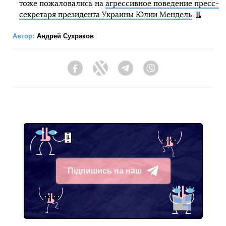
тоже пожаловались на
агрессивное поведение пресс-
секретаря президента Украины Юлии Мендель
.
Автор:
Андрей Сухраков
Facebook
Twitter
Telegram
Viber
Підпишись на наш
Telegram