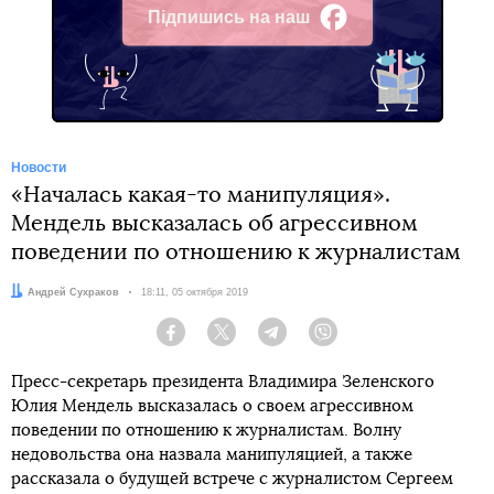
Підпишись на наш
Facebook
Новости
«Началась какая-то манипуляция».
Мендель высказалась об агрессивном
поведении по отношению к журналистам
Автор:
Андрей Сухраков
Дата:
18:11, 05 октября 2019
Facebook
Twitter
Telegram
Viber
Пресс-секретарь президента Владимира Зеленского
Юлия Мендель высказалась о своем агрессивном
поведении по отношению к журналистам. Волну
недовольства она назвала манипуляцией, а также
рассказала о будущей встрече с журналистом Сергеем