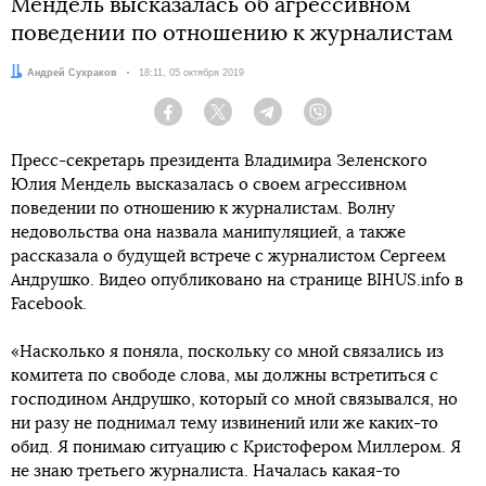
Мендель высказалась об агрессивном
поведении по отношению к журналистам
Автор:
Андрей Сухраков
Дата:
18:11, 05 октября 2019
Facebook
Twitter
Telegram
Viber
Пресс-секретарь президента Владимира Зеленского
Юлия Мендель высказалась о своем агрессивном
поведении по отношению к журналистам. Волну
недовольства она назвала манипуляцией, а также
рассказала о будущей встрече с журналистом Сергеем
Андрушко. Видео опубликовано на странице BIHUS.info в
Faceboоk.
«Насколько я поняла, поскольку со мной связались из
комитета по свободе слова, мы должны встретиться с
господином Андрушко, который со мной связывался, но
ни разу не поднимал тему извинений или же каких-то
обид. Я понимаю ситуацию с Кристофером Миллером. Я
не знаю третьего журналиста. Началась какая-то