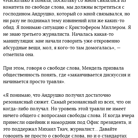
«Насколько я поняла, поскольку со мной связались из
комитета по свободе слова, мы должны встретиться с
господином Андрушко, который со мной связывался, но
ни разу не поднимал тему извинений или же каких-то
обид. Я понимаю ситуацию с Кристофером Миллером. Я
не знаю третьего журналиста. Началась какая-то
манипуляция: мне начали говорить уже откровенно
абсурдные вещи, мол, я кого-то там домогалась», —
отметила она.
При этом, говоря о свободе слова, Мендель призвала
общественность понять, где «заканчивается дискуссия и
начинается просто травля».
«Я понимаю, что Андрушко получил достаточно
резонансный сюжет. Самый резонансный из всех, что он
когда-либо получал. Но уровень этой травли не имеет
ничего общего с вопросами свободы слова. И когда вчера
принесли ошейник и намордник под Офис президента, и
это поддержал Михаил Ткач, журналист... Давайте
говорить не просто о свободе слова, но и о стандартах