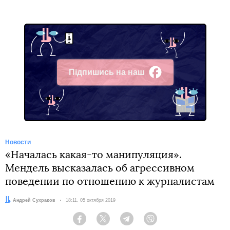
Підпишись на наш
Facebook
Новости
«Началась какая-то манипуляция».
Мендель высказалась об агрессивном
поведении по отношению к журналистам
Автор:
Андрей Сухраков
Дата:
18:11, 05 октября 2019
Facebook
Twitter
Telegram
Viber