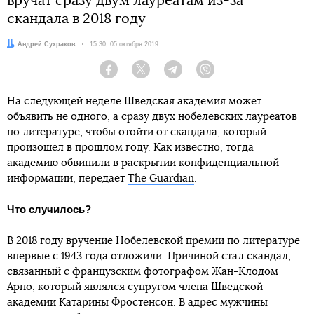
вручат сразу двум лауреатам из-за
скандала в 2018 году
Автор:
Андрей Сухраков
Дата:
15:30, 05 октября 2019
Facebook
Twitter
Telegram
Viber
На следующей неделе Шведская академия может
объявить не одного, а сразу двух нобелевских лауреатов
по литературе, чтобы отойти от скандала, который
произошел в прошлом году. Как известно, тогда
академию обвинили в раскрытии конфиденциальной
информации, передает
The Guardian
.
Что случилось?
В 2018 году вручение Нобелевской премии по литературе
впервые с 1943 года отложили. Причиной стал скандал,
связанный с французским фотографом Жан-Клодом
Арно, который являлся супругом члена Шведской
академии Катарины Фростенсон. В адрес мужчины