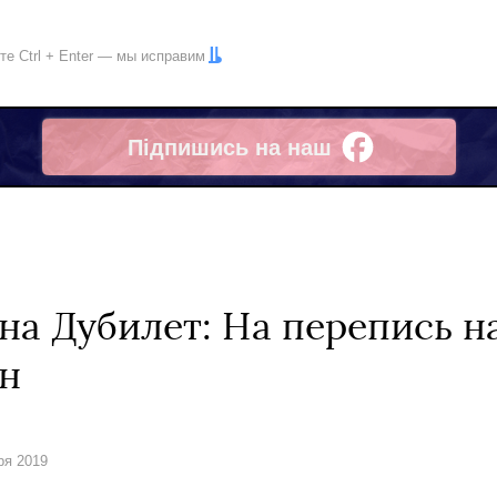
ите
Ctrl
+
Enter
— мы исправим
Підпишись на наш
Facebook
а Дубилет: На перепись н
рн
ря 2019