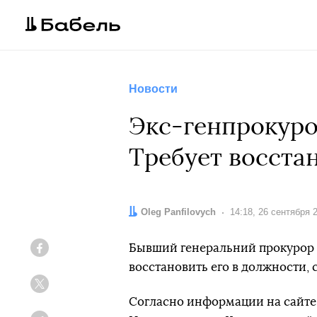
Новости
Экс-генпрокуро
Требует восста
Автор:
Oleg Panfilovych
Дата:
14:18, 26 сентября 
Бывший генеральний прокурор 
Facebook
восстановить его в должности,
Twitter
Согласно информации на сайте,