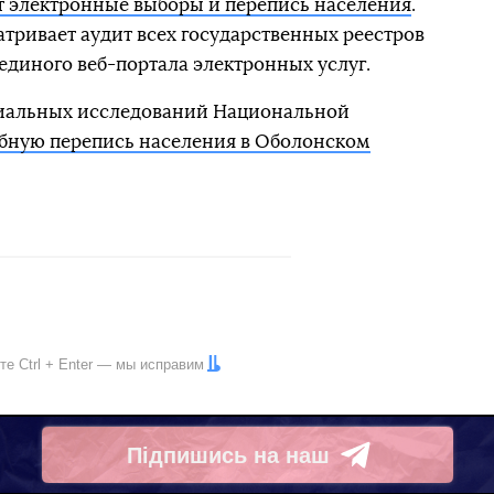
 электронные выборы и перепись населения
.
атривает аудит всех государственных реестров
 единого веб-портала электронных услуг.
циальных исследований Национальной
обную перепись населения в Оболонском
ите
Ctrl
+
Enter
— мы исправим
Підпишись на наш
Telegram