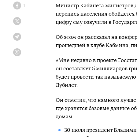
Министр Кабинета министров Д
1
Facebook
перепись населения обойдется б
цифру ему озвучили в Государс
Twitter
Об этом он рассказал на конф
Telegram
прошедшей в клубе Кабмина, п
Viber
«Мне недавно в проекте Госста
он составляет 5 миллиардов гр
будет провести так называемую
Дубилет.
Он отметил, что намного лучше
где хранятся базовые данные о
домам.
30 июля президент Владими