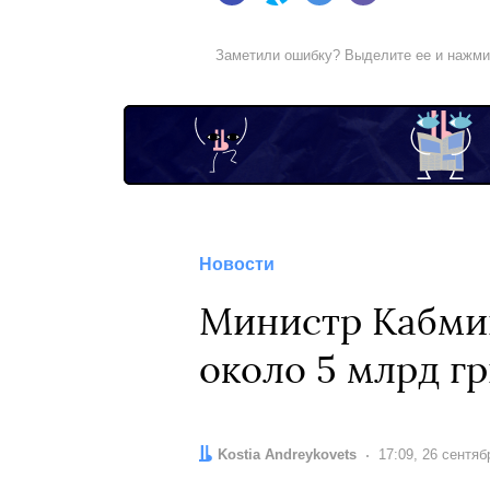
Заметили ошибку? Выделите ее и нажм
Новости
Министр Кабмин
около 5 млрд г
Автор:
Kostia Andreykovets
Дата:
17:09, 26 сентяб