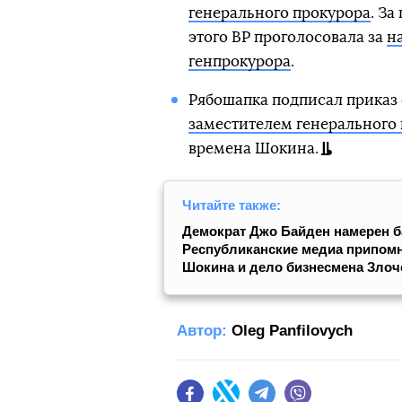
генерального прокурора
. За
этого ВР проголосовала за
н
генпрокурора
.
Рябошапка подписал приказ
заместителем генерального
времена Шокина.
Читайте также:
Демократ Джо Байден намерен 
Республиканские медиа припомн
Шокина и дело бизнесмена Злоч
Автор:
Oleg Panfilovych
Facebook
Twitter
Telegram
Viber