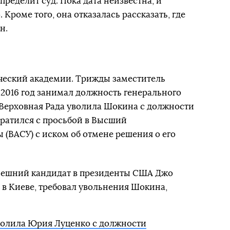
пределит суд. Пока дата неизвестна, и
 Кроме того, она отказалась рассказать, где
н.
еский академии. Трижды заместитель
о 2016 год занимал должность генерального
а Верховная Рада уволила Шокина с должности
братился с просьбой в Высший
(ВАСУ) с иском об отмене решения о его
ынешний кандидат в президенты США Джо
ь в Киеве, требовал увольнения Шокина,
волила Юрия Луценко с должности