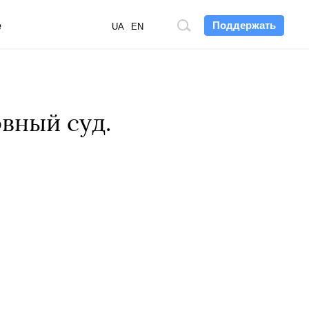
Поддержать
е
Поиск
UA
EN
по
сайту
вный суд.