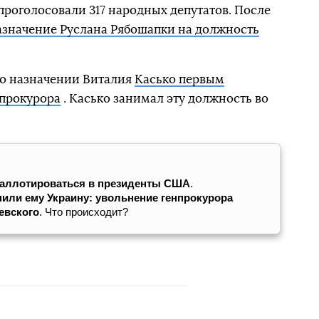
 проголосовали 317 народных депутатов. После
азначение Руслана Рябошапки на должность
 о назначении Виталия
Касько первым
 прокурора
. Касько занимал эту должность во
баллотироваться в президенты США
.
или ему Украину: увольнение генпрокурора
евского
. Что происходит?