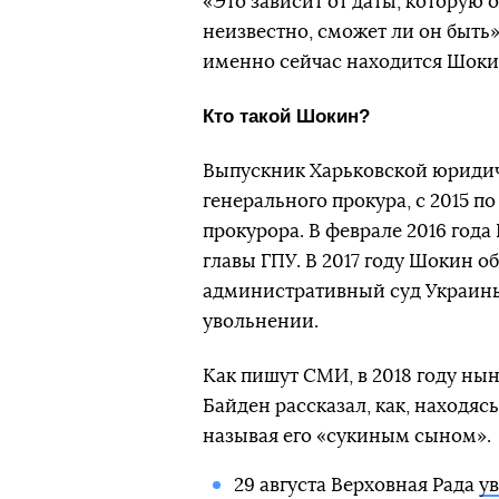
«Это зависит от даты, которую о
неизвестно, сможет ли он быть».
именно сейчас находится Шоки
Кто такой Шокин?
Выпускник Харьковской юридич
генерального прокура, с 2015 п
прокурора. В феврале 2016 год
главы ГПУ. В 2017 году Шокин о
административный суд Украины 
увольнении.
Как пишут СМИ, в 2018 году н
Байден рассказал, как, находяс
называя его «сукиным сыном».
29 августа Верховная Рада
у