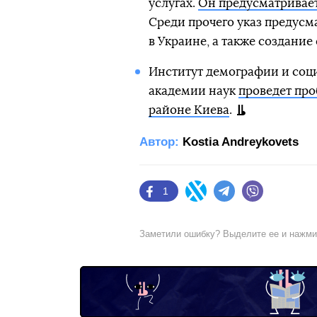
услугах.
Он предусматривает
Среди прочего указ предусм
в Украине, а также создание
Институт демографии и со
академии наук
проведет пр
районе Киева
.
Автор:
Kostia Andreykovets
1
Facebook
Twitter
Telegram
Viber
Заметили ошибку? Выделите ее и нажм