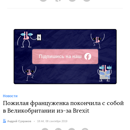
Facebook
Twitter
Telegram
Viber
Підпишись на наш
Facebook
Новости
Пожилая француженка покончила с собой
в Великобритании из-за Brexit
Автор:
Андрей Сухраков
Дата:
18:44, 08 сентября 2019