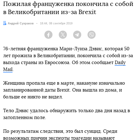
Пожилая француженка покончила с собой
в Великобритании из-за Brexit
Автор:
Андрей Сухраков
Дата:
18:44, 08 сентября 2019
Facebook
Twitter
Telegram
Viber
76-летняя француженка Мари-Луиза Дэвис, которая 50
лет прожила в Великобритании, покончила с собой из-за
выхода страны из Евросоюза. Об этом сообщает
Daily
Mail
.
Женщина пропала еще в марте, накануне изначально
запланированной даты Brexit. Она вышла из дома, и
больше ее никто не видел.
Тело Дэвис удалось обнаружить только два дня назад в
затопленном поле.
По результатам следствия, это был суицид. Среди
возможных причин эксперты трагедии называют