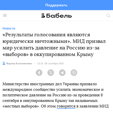
Поддержать
Facebook
Telegram
Twitter
Instagram
Меню
Пои
по
сай
Новости
«Результаты голосования являются
юридически ничтожными». МИД призвал
мир усилить давление на Россию из-за
«выборов» в оккупированном Крыму
Автор:
Марина Колесниченко
Дата:
13:14, 08 сентября 2019
Facebook
Twitter
Telegram
Viber
Министерство иностранных дел Украины призвало
международное сообщество усилить экономическое и
политическое давление на Россию из-за проведения 8
сентября в оккупированном Крыму так называемых
«местных выборов». Об этом
говорится
в заявлении МИД.