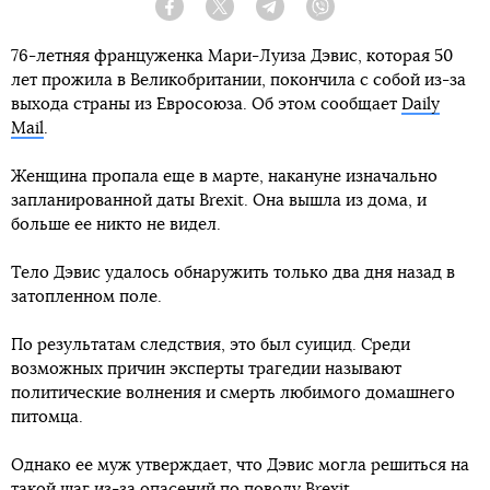
Facebook
Twitter
Telegram
Viber
76-летняя француженка Мари-Луиза Дэвис, которая 50
лет прожила в Великобритании, покончила с собой из-за
выхода страны из Евросоюза. Об этом сообщает
Daily
Mail
.
Женщина пропала еще в марте, накануне изначально
запланированной даты Brexit. Она вышла из дома, и
больше ее никто не видел.
Тело Дэвис удалось обнаружить только два дня назад в
затопленном поле.
По результатам следствия, это был суицид. Среди
возможных причин эксперты трагедии называют
политические волнения и смерть любимого домашнего
питомца.
Однако ее муж утверждает, что Дэвис могла решиться на
такой шаг из-за опасений по поводу Brexit.