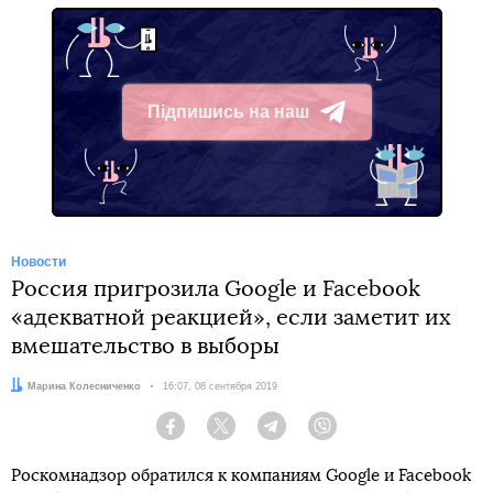
Підпишись на наш
Telegram
Новости
Россия пригрозила Google и Facebook
«адекватной реакцией», если заметит их
вмешательство в выборы
Автор:
Марина Колесниченко
Дата:
16:07, 08 сентября 2019
Facebook
Twitter
Telegram
Viber
Роскомнадзор обратился к компаниям Google и Facebook