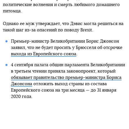
политические волнения и смерть любимого домашнего
питомца.
Однако ее муж утверждает, что Дэвис могла решиться на
такой шаг из-за опасений по поводу Brexit.
Премьер-министр Великобритании Борис Джонсон
заявил, что не будет просить у Брюсселя об отсрочке
выхода из Европейского союза
.
4 сентября палата общин парламента Великобритании
в третьем чтении приняла законопроект, который
обязывает правительство премьер-министра Бориса
Джонсона
отложить выход страны из состава
Европейского союза на три месяца — до 31 января
2020 года.
Премьер-министр Великобритании Борис
Джонсон
потребовал провести перевыборы в парламент
15
октября, после того как законодатели нашли
возможность принять законопроект против «жесткого