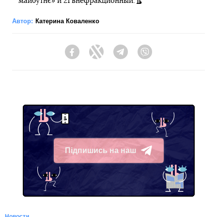
майбутнє» и 21 внефракционный.
Автор:
Катерина Коваленко
Facebook
Twitter
Telegram
Viber
Підпишись на наш
Telegram
Новости