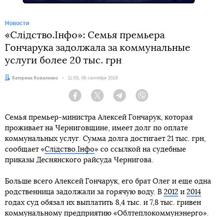
Новости
«Слідство.Інфо»: Семья премьера
Гончарука задолжала за коммунальные
услуги более 20 тыс. грн
Автор:
Катерина Коваленко
Дата:
11:03, 06 сентября 2019
Facebook
Twitter
Telegram
Viber
Семья премьер-министра Алексей Гончарук, которая
проживает на Черниговщине, имеет долг по оплате
коммунальных услуг. Сумма долга достигает 21 тыс. грн,
сообщает «
Слідство.Інфо
» со ссылкой на судебные
приказы Деснянского райсуда Чернигова.
Больше всего Алексей Гончарук, его брат Олег и еще одна
родственница задолжали за горячую воду. В
2012
и
2014
годах суд обязал их выплатить 8,4 тыс. и 7,8 тыс. гривен
коммунальному предприятию «Облтеплокоммунэнерго».