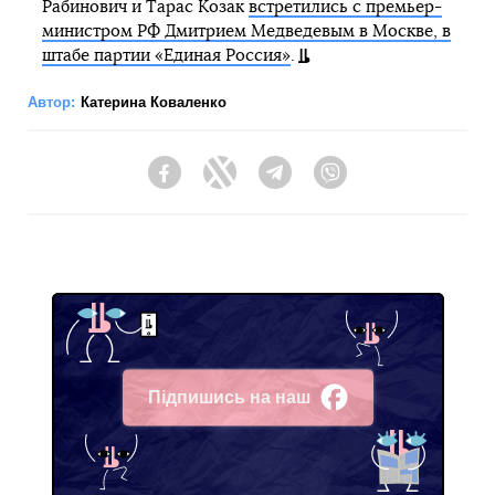
Рабинович и Тарас Козак
встретились с премьер-
министром РФ Дмитрием Медведевым в Москве, в
штабе партии «Единая Россия»
.
Автор:
Катерина Коваленко
Facebook
Twitter
Telegram
Viber
Підпишись на наш
Facebook