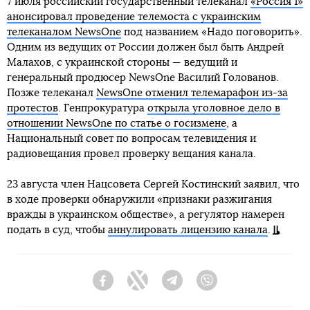
7 июля российский государственный телеканал
«Россия 1»
анонсировал проведение телемоста с украинским
телеканалом NewsOne
под названием «Надо поговорить».
Одним из ведущих от России должен был быть Андрей
Малахов, с украинской стороны — ведущий и
генеральный продюсер NewsOne Василий Голованов.
Позже телеканал
NewsOne отменил телемарафон из-за
протестов
. Генпрокуратура
открыла уголовное дело в
отношении NewsOne по статье о госизмене
, а
Национальный совет по вопросам телевидения и
радиовещания провел проверку вещания канала.
23 августа член Нацсовета Сергей Костинский заявил, что
в ходе проверки обнаружили «признаки разжигания
вражды в украинском обществе», а регулятор намерен
подать в суд, чтобы
аннулировать лицензию канала
.
Facebook
Twitter
Telegram
Viber