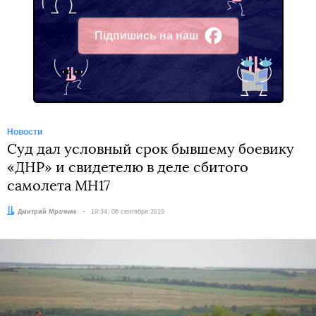
Підпишись на наш
Facebook
Новости
Суд дал условный срок бывшему боевику
«ДНР» и свидетелю в деле сбитого
самолета MH17
Автор:
Дмитрий Мрачник
Дата:
19:34, 06 сентября 2019