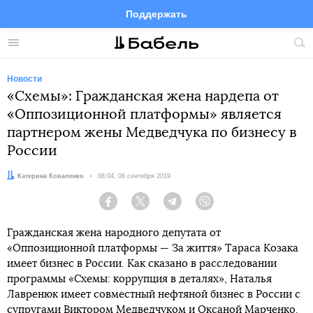
Поддержать
Facebook
Telegram
Twitter
Instagram
Меню
Пои
по
сай
Новости
«Схемы»: Гражданская жена нардепа от
«Оппозиционной платформы» является
партнером жены Медведчука по бизнесу в
России
Автор:
Катерина Коваленко
Дата:
08:04, 06 сентября 2019
Facebook
Twitter
Telegram
Viber
Гражданская жена народного депутата от
«Оппозиционной платформы — За життя» Тараса Козака
имеет бизнес в России. Как сказано в расследовании
программы «Схемы: коррупция в деталях», Наталья
Лавренюк имеет совместный нефтяной бизнес в России с
супругами Виктором Медведчуком и Оксаной Марченко.