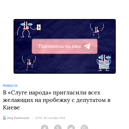
Підпишись на наш
Telegram
Новости
В «Слуге народа» пригласили всех
желающих на пробежку с депутатом в
Киеве
Автор:
Oleg Panfilovych
Дата:
16:45, 06 сентября 2019