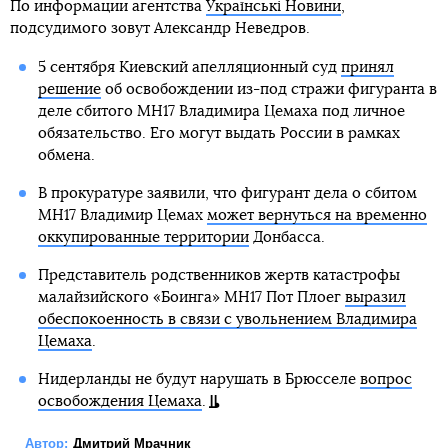
По информации агентства
Українські Новини
,
подсудимого зовут Александр Неведров.
5 сентября Киевский апелляционный суд
принял
решение
об освобождении из-под стражи фигуранта в
деле сбитого MH17 Владимира Цемаха под личное
обязательство. Его могут выдать России в рамках
обмена.
В прокуратуре заявили, что фигурант дела о сбитом
MH17 Владимир Цемах
может вернуться на временно
оккупированные территории
Донбасса.
Представитель родственников жертв катастрофы
малайзийского «Боинга» МН17 Пот Плоег
выразил
обеспокоенность в связи с увольнением Владимира
Цемаха
.
Нидерланды не будут нарушать в Брюсселе
вопрос
освобождения Цемаха
.
Автор:
Дмитрий Мрачник