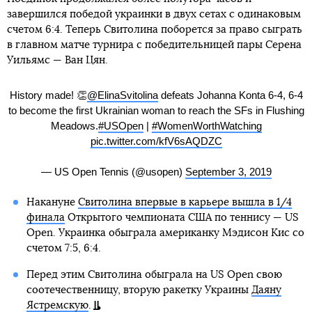
завершился победой украинки в двух сетах с одинаковым
счетом 6:4. Теперь Свитолина поборется за право сыграть
в главном матче турнира с победительницей пары Серена
Уильямс — Ван Цян.
History made! 👏
@ElinaSvitolina
defeats Johanna Konta 6-4, 6-4
to become the first Ukrainian woman to reach the SFs in Flushing
Meadows.
#USOpen
|
#WomenWorthWatching
pic.twitter.com/kfV6sAQDZC
— US Open Tennis (@usopen)
September 3, 2019
Накануне
Свитолина впервые в карьере вышла в 1/4
финала
Открытого чемпионата США по теннису — US
Open. Украинка обыграла американку Мэдисон Кис со
счетом 7:5, 6:4.
Перед этим Свитолина обыграла на US Open свою
соотечественницу, вторую ракетку Украины
Даяну
Ястремскую
.