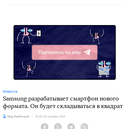
Підпишись на наш
Telegram
Новости
Samsung разрабатывает смартфон нового
формата. Он будет складываться в квадрат
Автор:
Oleg Panfilovych
Дата:
23:09, 03 сентября 2019