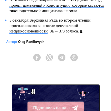
Верховная Рада направила в Конституционный суд
проект изменений к Конституции, которые касаются
законодательной инициативы народа
.
3 сентября Верховная Рада во втором чтении
проголосовала за снятие депутатской
неприкосновенности
. За — 373 голоса.
Автор:
Oleg Panfilovych
Facebook
Twitter
Telegram
Viber
Підпишись на наш
Telegram