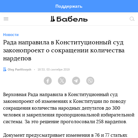
Поддержать
Facebook
Telegram
Twitter
Instagram
Меню
Пои
по
сай
Новости
Рада направила в Конституционный суд
законопроект о сокращении количества
нардепов
Автор:
Oleg Panfilovych
Дата:
18:53, 03 сентября 2019
Facebook
Twitter
Telegram
Viber
Верховная Рада направила в Конституционный суд
законопроект об изменениях к Конституции по поводу
сокращения количества народных депутатов до 300
человек и закрепления пропорциональной избирательной
системы. За это решение проголосовали 258 нардепов.
Документ предусматривает изменения в 76 и 77 статьях