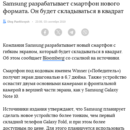
Samsung разрабатывает смартфон нового
формата. Он будет складываться в квадрат
Автор:
Oleg Panfilovych
Дата:
23:09, 03 сентября 2019
Facebook
Twitter
Telegram
Viber
Компания Samsung разрабатывает новый смартфон с
гибким экраном, который будет складываться в квадрат.
Об этом сообщает
Bloomberg
со ссылкой на источники.
Смартфон под кодовым именем Winner («Победитель»)
получит экран диагональю в 6,7 дюйма. Также устройство
оснастят двумя основными камерами и фронтальной
камерой в верхней части экрана, как у Samsung Galaxy
Note 10.
Источиники издания утверждают, что Samsung планирует
сделать новое устройство более тонким, чем первый
складной телефон Galaxy Fold, и при этом более
доступным по цене. Для этого планируется использовать