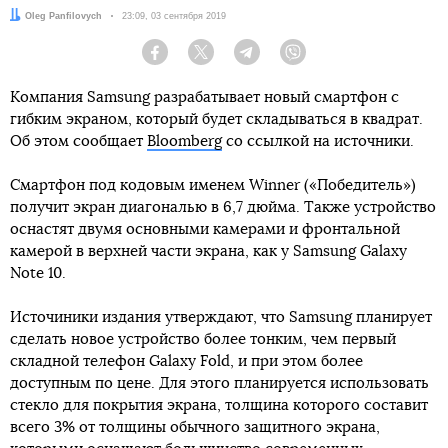
Автор:
Oleg Panfilovych
Дата:
23:09, 03 сентября 2019
Facebook
Twitter
Telegram
Viber
Компания Samsung разрабатывает новый смартфон с
гибким экраном, который будет складываться в квадрат.
Об этом сообщает
Bloomberg
со ссылкой на источники.
Смартфон под кодовым именем Winner («Победитель»)
получит экран диагональю в 6,7 дюйма. Также устройство
оснастят двумя основными камерами и фронтальной
камерой в верхней части экрана, как у Samsung Galaxy
Note 10.
Источиники издания утверждают, что Samsung планирует
сделать новое устройство более тонким, чем первый
складной телефон Galaxy Fold, и при этом более
доступным по цене. Для этого планируется использовать
стекло для покрытия экрана, толщина которого составит
всего 3% от толщины обычного защитного экрана,