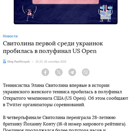
Новости
Свитолина первой среди украинок
пробилась в полуфинал US Open
Автор:
Oleg Panfilovych
Дата:
21:15, 03 сентября 2019
Facebook
Twitter
Telegram
Viber
Теннисистка Элина Свитолина впервые в истории
украинского женского тенниса пробилась в полуфинал
Открытого чемпионата США (US Open). Об этом сообщают
в Twitter организаторы соревнований.
В четвертьфинале Свитолина переиграла 28-летнюю
британку Йоханну Конту (16-й номер мирового рейтинга).
Поединок продолжался более полутора часов и