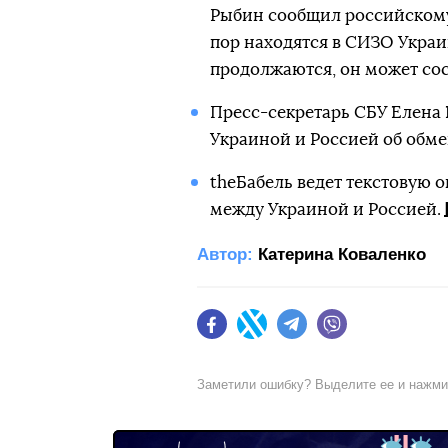
Рыбин сообщил российскому
пор находятся в СИЗО Украи
продолжаются, он может сост
Пресс-секретарь СБУ Елена 
Украиной и Россией об обме
theБабель ведет текстовую
между Украиной и Россией.
Автор:
Катерина Коваленко
Facebook
Twitter
Telegram
Viber
Заметили ошибку? Выделите ее и нажм