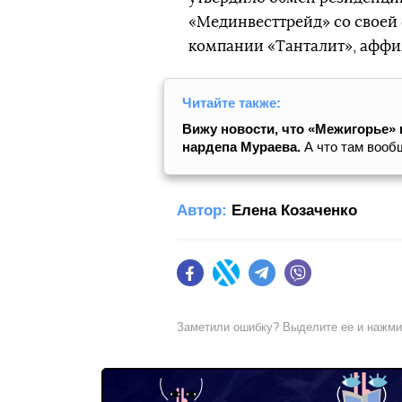
«Мединвесттрейд» со своей
компании «Танталит», аффи
Читайте также:
Вижу новости, что «Межигорье»
нардепа Мураева.
А что там вооб
Автор:
Елена Козаченко
Facebook
Twitter
Telegram
Viber
Заметили ошибку? Выделите ее и нажм