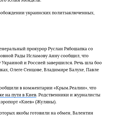
ого Юлия Мендель.
вобождении украинских политзаключенных,
 генеральный прокурор Руслан Рябошапка со
ховной Рады Исламову Анну сообщил, что
Украиной и Россией завершился. Речь шла боо
ках, Олеге Сенцове, Владимире Балухе, Павле
сообщили в комментарии «Крым.Реалии», что
е на пути в Киев
. Родственники и журналисты
аэропорт «Киев» (Жуляны).
которых якобы готовили на обмен, Валентин