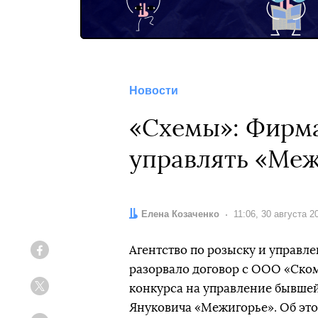
Новости
«Схемы»: Фирма
управлять «Ме
Автор:
Елена Козаченко
Дата:
11:06, 30 августа 2
Агентство по розыску и управ
Facebook
разорвало договор с ООО «Ско
конкурса на управление бывше
Twitter
Януковича «Межигорье». Об эт