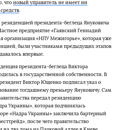
о, что
новый управитель не имеет ни
 средств
.
 резиденцией президента-беглеца Януковича
Частное предприятие «Гаянский Геннадий
я организация «НПУ Межигорье», которая уже
денцией, были участниками предыдущих этапов
давалось впервые.
денция президента-беглеца Виктора
одилась в государственной собственности. В
резидент Виктор Ющенко подписал указ о
зование тогдашнему премьеру Януковичу. Сам
авительства передал резиденцию
ра Украины», которая подчинялась
коре «Надра Украины» заключила бартерный
сттрейд», после чего правительство
 на два дома на Парковой аллее в Киеве.