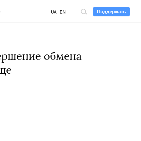
Поддержать
е
Поиск
UA
EN
по
сайту
ершение обмена
еще