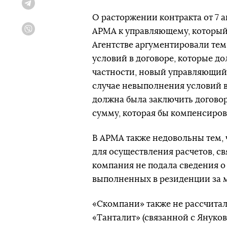
Telegram
О расторжении контракта от 7 
АРМА к управляющему, который 
Viber
Агентстве аргументировали тем
условий в договоре, которые д
частности, новый управляющий 
случае невыполнения условий в
должна была заключить догово
сумму, которая бы компенсиров
В АРМА также недовольны тем, 
для осуществления расчетов, с
компания не подала сведения о
выполненных в резиденции за ме
«Скомпани» также не рассчита
«Танталит» (связанной с Янук