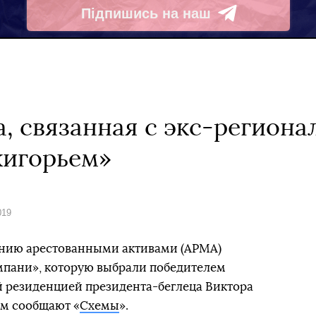
Підпишись на наш
Telegram
, связанная с экс-регионал
жигорьем»
019
лению арестованными активами (АРМА)
мпани», которую выбрали победителем
й резиденцией президента-беглеца Виктора
ом сообщают «
Схемы
».