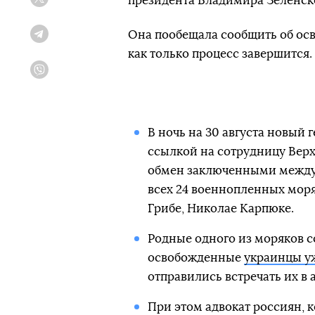
президента Владимира Зеленск
Twitter
Она пообещала сообщить об ос
Telegram
как только процесс завершится.
Viber
В ночь на 30 августа новый
ссылкой на сотрудницу Вер
обмен заключенными между 
всех 24 военнопленных моря
Грибе, Николае Карпюке.
Родные одного из моряков 
освобожденные
украинцы уж
отправились встречать их в 
При этом адвокат россиян, 