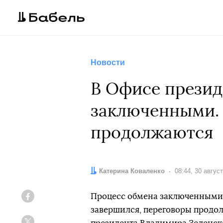
Новости
В Офисе презид
заключенными. 
продолжаются
Автор:
Катерина Коваленко
Дата:
08:44, 30 авгус
Процесс обмена заключенными 
Facebook
завершился, переговоры продол