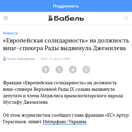
Поддержать
Facebook
Telegram
Twitter
Instagram
Меню
Пои
по
сай
Новости
«Европейская солидарность» на должность
вице-спикера Рады выдвинула Джемилева
Автор:
Kostia Andreykovets
Дата:
18:27, 27 августа 2019
Facebook
Twitter
Telegram
Viber
Фракция «Европейская солидарность» на должность
вице-спикера Верховной Рады IX созыва выдвинула
депутата и члена Меджлиса крымскотатарского народа
Мустафу Джемилева.
Об этом журналистам сообщил глава фракции «ЕС» Артур
Герасимов, пишет
Интерфакс-Украина
.