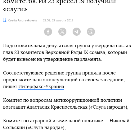
комитетов. Из 23 кресел 19 получили
«слуги»
Автор:
Kostia Andreykovets
Дата:
22:52, 27 августа 2019
Facebook
Twitter
Telegram
Viber
Подготовительная депутатская группа утвердила состав
глав 23 комитетов Верховной Рады IX созыва, который
будет вынесен на утверждение парламента.
Соответствующее решение группа приняла после
продолжительных консультаций на своем заседании,
пишет
Интерфакс-Украина
.
Комитет по вопросам антикоррупционной политики
возглавит Анастасия Красносельская («Слуга народа»),
Комитет по аграрной и земельной политике — Николай
Сольский («Слуга народа»),