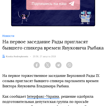
Підпишись на наш
Telegram
Новости
На первое заседание Рады пригласят
бывшего спикера времен Януковича Рыбака
Автор:
Kostia Andreykovets
Дата:
20:56, 27 августа 2019
Facebook
Twitter
Telegram
Viber
На первое торжественное заседание Верховной Рады IX
созыва пригласят бывшего спикера парламента времен
Виктора Януковича Владимира Рыбака.
Как сообщает
Інтерфакс-Україна
, решение одобрила
подготовительная депутатская группа по просьбе