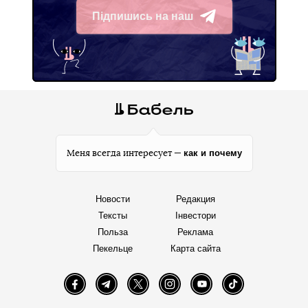
Підпишись на наш
Telegram
как и почему
Меня всегда интересует —
Новости
Редакция
Тексты
Інвестори
Польза
Реклама
Пекельце
Карта сайта
Facebook
Telegram
Twitter
Instagram
YouTube
TikTok