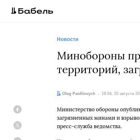
Новости
Минобороны пр
территорий, за
Автор:
Oleg Panfilovych
Дата:
18:04, 20 августа 2
Министерство обороны опублик
Facebook
загрязненных минами и взрыво
пресс-служба ведомства.
Twitter