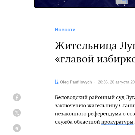
Новости
Жительница Луг
«главой избирк
Автор:
Oleg Panfilovych
Дата:
20:36, 20 августа 2
Беловодский районный суд Луг
Facebook
заключению жительницу Станич
незаконного референдума о созд
Twitter
служба областной
прокуратуры
.
Telegram