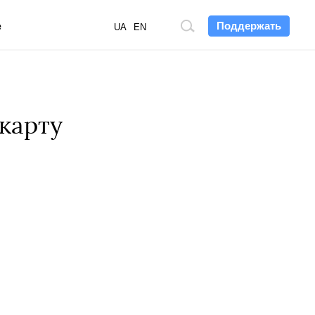
Поддержать
е
Поиск
UA
EN
по
сайту
карту