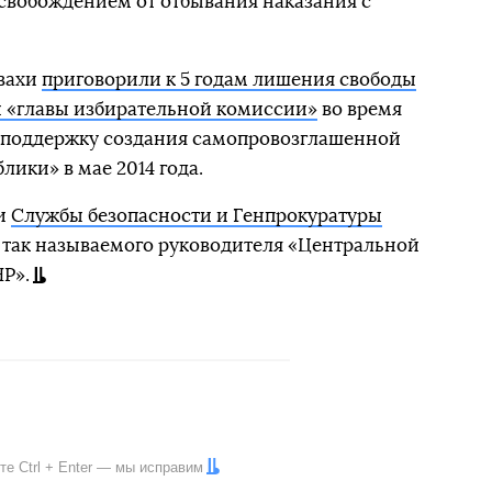
освобождением от отбывания наказания с
вахи
приговорили к 5 годам лишения свободы
й «главы избирательной комиссии»
во время
 поддержку создания самопровозглашенной
ики» в мае 2014 года.
и
Службы безопасности и Генпрокуратуры
так называемого руководителя «Центральной
Р».
ите
Ctrl
+
Enter
— мы исправим