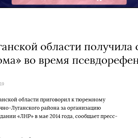
Facebook
анской области получила с
ома» во время псевдорефе
019
анской области приговорил к тюремному
но-Луганского района за организацию
ании «ЛНР» в мае 2014 года, сообщает пресс-