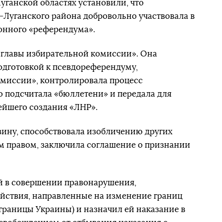
уганской областях установили, что
-Луганского района добровольно участвовала в
онного «референдума».
главы избирательной комиссии». Она
одготовкой к псевдореферендуму,
омиссии», контролировала процесс
ю подсчитала «бюллетени» и передала для
ейшего создания «ЛНР».
ину, способствовала изобличению других
им правом, заключила соглашение о признании
 в совершении правонарушения,
(действия, направленные на изменение границ
границы Украины) и назначил ей наказание в