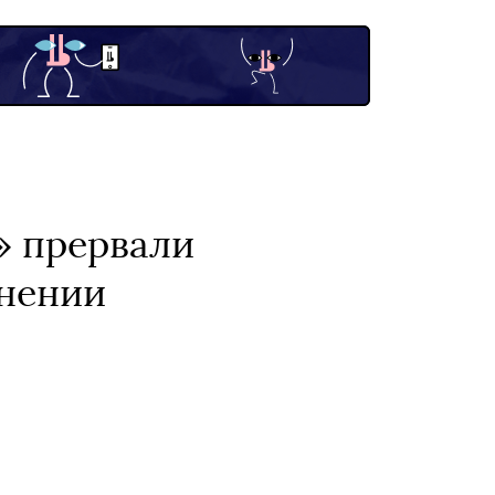
» прервали
ьнении