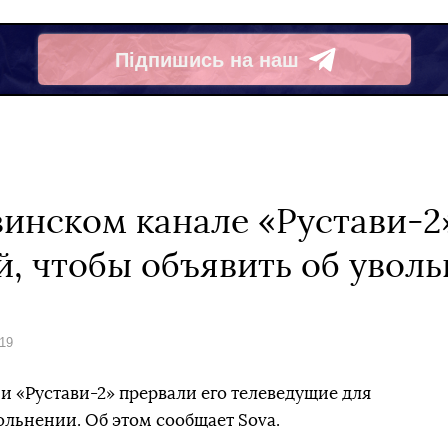
Підпишись на наш
Telegram
зинском канале «Рустави-2
й, чтобы объявить об увол
019
 «Рустави-2» прервали его телеведущие для
вольнении. Об этом сообщает Sova.