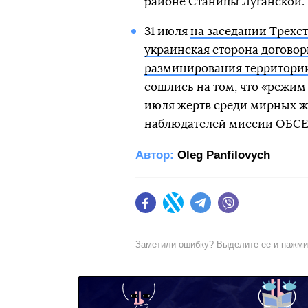
районе Станицы Луганской.
31 июля
на заседании Трехс
украинская сторона договори
разминирования территории
сошлись на том, что «режим
июля жертв среди мирных жи
наблюдателей миссии ОБСЕ 
Автор:
Oleg Panfilovych
Facebook
Twitter
Telegram
Viber
Заметили ошибку? Выделите ее и нажм