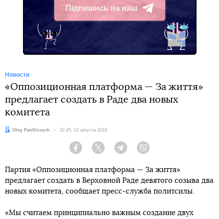
Підпишись на наш
Telegram
Новости
«Оппозиционная платформа — За життя»
предлагает создать в Раде два новых
комитета
Автор:
Oleg Panfilovych
Дата:
22:45, 12 августа 2019
Facebook
Twitter
Telegram
Viber
Партия «Оппозиционная платформа — За життя»
предлагает создать в Верховной Раде девятого созыва два
новых комитета, сообщает пресс-служба политсилы.
«Мы считаем принципиально важным создание двух