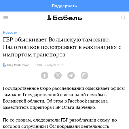
Поддержать
Facebook
Telegram
Twitter
Instagram
Меню
Пои
по
сай
Новости
ГБР обыскивает Волынскую таможню.
Налоговиков подозревают в махинациях с
импортом транспорта
Автор:
Oleg Panfilovych
Дата:
16:48, 12 августа 2019
Facebook
Twitter
Telegram
Viber
Государственное бюро расследований обыскивает офисы
таможни Государственной фискальной службы в
Волынской области. Об этом в Facebook написала
заместитель директора ГБР Ольга Варченко.
По ее словам, следователи ГБР разоблачили схему, по
которой сотрудники ГФС покрывали деятельность