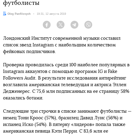
футболисты
Автор:
Oleg Panfilovych
Дата:
19:31, 12 августа 2019
Facebook
Twitter
Telegram
Viber
Лондонский Институт современной музыки составил
список звезд Instagram с наибольшим количеством
фейковых подписчиков.
Проверка проводилась среди 100 наиболее популярных в
Instagram аккаунтов с помощью программ IG и Fake
Followers Audit. В результате исследования антирейтинг
возглавила американская телеведущая и актриса Эллен
Дедженерес. С 75,6 млн подписанных на ее страницу 58%
оказались ботами.
Следующие три строчки в списке занимают футболисты —
немец Тони Кроос (57%), бразилец Давид Луис (56%) и
испанец Иско (54%). В пятерку «лидеров» попала также
американская певица Кэти Перри. С 83,6 млн ее