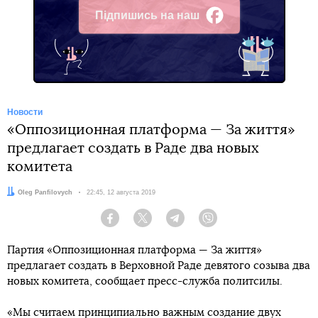
Підпишись на наш
Facebook
Новости
«Оппозиционная платформа — За життя»
предлагает создать в Раде два новых
комитета
Автор:
Oleg Panfilovych
Дата:
22:45, 12 августа 2019
Facebook
Twitter
Telegram
Viber
Партия «Оппозиционная платформа — За життя»
предлагает создать в Верховной Раде девятого созыва два
новых комитета, сообщает пресс-служба политсилы.
«Мы считаем принципиально важным создание двух