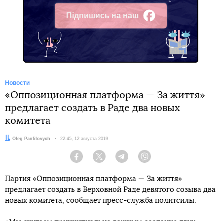
Підпишись на наш
Facebook
Новости
«Оппозиционная платформа — За життя»
предлагает создать в Раде два новых
комитета
Автор:
Oleg Panfilovych
Дата:
22:45, 12 августа 2019
Facebook
Twitter
Telegram
Viber
Партия «Оппозиционная платформа — За життя»
предлагает создать в Верховной Раде девятого созыва два
новых комитета, сообщает пресс-служба политсилы.