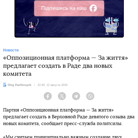
Підпишись на наш
Facebook
Новости
«Оппозиционная платформа — За життя»
предлагает создать в Раде два новых
комитета
Автор:
Oleg Panfilovych
Дата:
22:45, 12 августа 2019
Facebook
Twitter
Telegram
Viber
Партия «Оппозиционная платформа — За життя»
предлагает создать в Верховной Раде девятого созыва два
новых комитета, сообщает пресс-служба политсилы.
«Мы считаем принципиально важным создание двух