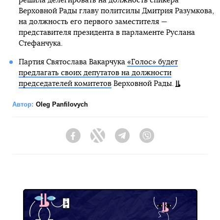
решила делегировать на должность спикера
Верховной Рады главу политсилы Дмитрия Разумкова,
на должность его первого заместителя —
представителя президента в парламенте Руслана
Стефанчука.
Партия Святослава Вакарчука
«Голос» будет
предлагать своих депутатов на должности
председателей комитетов
Верховной Рады.
Автор:
Oleg Panfilovych
Facebook
Twitter
Telegram
Viber