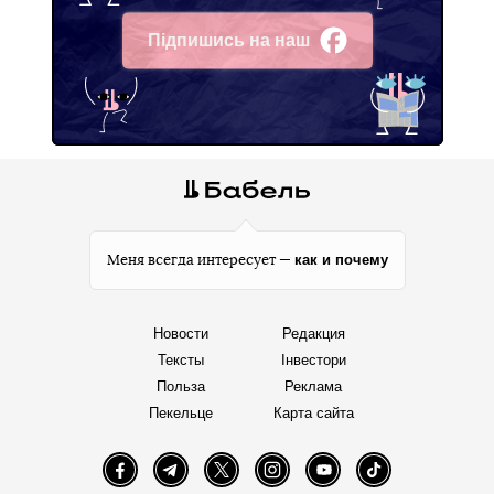
Підпишись на наш
Facebook
как и почему
Меня всегда интересует —
Новости
Редакция
Тексты
Інвестори
Польза
Реклама
Пекельце
Карта сайта
Facebook
Telegram
Twitter
Instagram
YouTube
TikTok