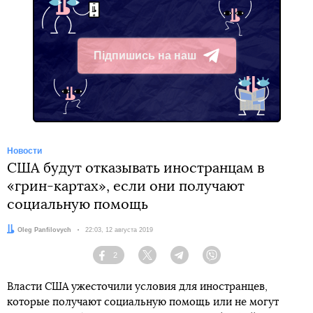
Підпишись на наш
Telegram
Новости
США будут отказывать иностранцам в
«грин-картах», если они получают
социальную помощь
Автор:
Oleg Panfilovych
Дата:
22:03, 12 августа 2019
2
Facebook
Twitter
Telegram
Viber
Власти США ужесточили условия для иностранцев,
которые получают социальную помощь или не могут