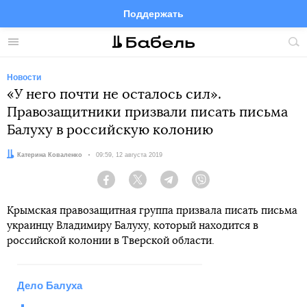
Поддержать
Facebook
Telegram
Twitter
Instagram
Меню
Пои
по
сай
Новости
«У него почти не осталось сил».
Правозащитники призвали писать письма
Балуху в российскую колонию
Автор:
Катерина Коваленко
Дата:
09:59, 12 августа 2019
Facebook
Twitter
Telegram
Viber
Крымская правозащитная группа призвала писать письма
украинцу Владимиру Балуху, который находится в
российской колонии в Тверской области.
Дело Балуха