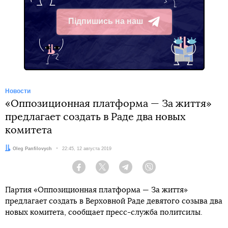
Підпишись на наш
Telegram
Новости
«Оппозиционная платформа — За життя»
предлагает создать в Раде два новых
комитета
Автор:
Oleg Panfilovych
Дата:
22:45, 12 августа 2019
Facebook
Twitter
Telegram
Viber
Партия «Оппозиционная платформа — За життя»
предлагает создать в Верховной Раде девятого созыва два
новых комитета, сообщает пресс-служба политсилы.