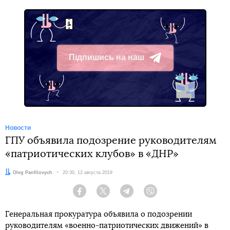
Підпишись на наш
Telegram
Новости
ГПУ объявила подозрение руководителям
«патриотических клубов» в «ДНР»
Автор:
Oleg Panfilovych
Дата:
20:30, 12 августа 2019
Facebook
Twitter
Telegram
Viber
Генеральная прокуратура объявила о подозрении
руководителям «военно-патриотических движений» в