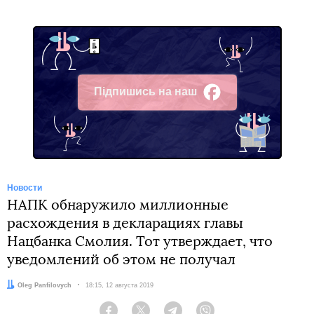
Підпишись на наш
Facebook
Новости
НАПК обнаружило миллионные
расхождения в декларациях главы
Нацбанка Смолия. Тот утверждает, что
уведомлений об этом не получал
Автор:
Oleg Panfilovych
Дата:
18:15, 12 августа 2019