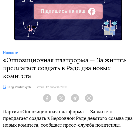
Підпишись на наш
Facebook
Новости
«Оппозиционная платформа — За життя»
предлагает создать в Раде два новых
комитета
Автор:
Oleg Panfilovych
Дата:
22:45, 12 августа 2019
Facebook
Twitter
Telegram
Viber
Партия «Оппозиционная платформа — За життя»
предлагает создать в Верховной Раде девятого созыва два
новых комитета, сообщает пресс-служба политсилы.