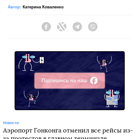
Автор:
Катерина Коваленко
Facebook
Twitter
Telegram
Viber
Підпишись на наш
Facebook
Новости
Аэропорт Гонконга отменил все рейсы из-
за протестов в главном терминале