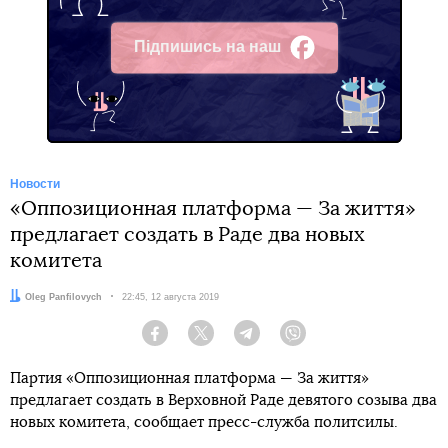
Підпишись на наш
Facebook
Новости
«Оппозиционная платформа — За життя»
предлагает создать в Раде два новых
комитета
Автор:
Oleg Panfilovych
Дата:
22:45, 12 августа 2019
Facebook
Twitter
Telegram
Viber
Партия «Оппозиционная платформа — За життя»
предлагает создать в Верховной Раде девятого созыва два
новых комитета, сообщает пресс-служба политсилы.