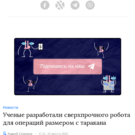
Facebook
Twitter
Telegram
Viber
Підпишись на наш
Telegram
Новости
Ученые разработали сверхпрочного робота
для операций размером с таракана
Автор:
Андрей Сухраков
Дата:
17:21, 10 августа 2019