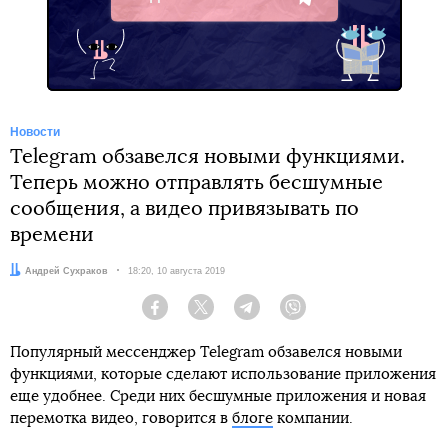
Telegram
Новости
Telegram обзавелся новыми функциями.
Теперь можно отправлять бесшумные
сообщения, а видео привязывать по
времени
Автор:
Андрей Сухраков
Дата:
18:20, 10 августа 2019
Facebook
Twitter
Telegram
Viber
Популярный мессенджер Telegram обзавелся новыми
функциями, которые сделают использование приложения
еще удобнее. Среди них бесшумные приложения и новая
перемотка видео, говорится в
блоге
компании.