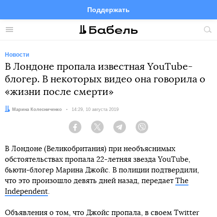
Поддержать
Facebook
Telegram
Twitter
Instagram
Меню
Пои
по
сай
Новости
В Лондоне пропала известная YouTube-
блогер. В некоторых видео она говорила о
«жизни после смерти»
Автор:
Марина Колесниченко
Дата:
14:29, 10 августа 2019
Facebook
Twitter
Telegram
Viber
В Лондоне (Великобритания) при необъяснимых
обстоятельствах пропала 22-летняя звезда YouTube,
бьюти-блогер Марина Джойс. В полиции подтвердили,
что это произошло девять дней назад, передает
The
Independent
.
Объявления о том, что Джойс пропала, в своем Twitter