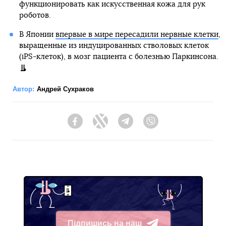
функционировать как искусственная кожа для рук
роботов.
В Японии
впервые в мире пересадили нервные клетки
,
выращенные из индуцированных стволовых клеток
(iPS-клеток), в мозг пациента с болезнью Паркинсона.
Автор:
Андрей Сухраков
Facebook
Twitter
Telegram
Viber
Підпишись на наш