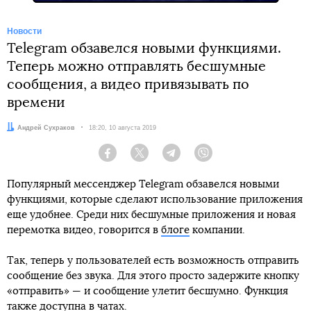
Новости
Telegram обзавелся новыми функциями.
Теперь можно отправлять бесшумные
сообщения, а видео привязывать по
времени
Автор:
Андрей Сухраков
Дата:
18:20, 10 августа 2019
Facebook
Twitter
Telegram
Viber
Популярный мессенджер Telegram обзавелся новыми
функциями, которые сделают использование приложения
еще удобнее. Среди них бесшумные приложения и новая
перемотка видео, говорится в
блоге
компании.
Так, теперь у пользователей есть возможность отправить
сообщение без звука. Для этого просто задержите кнопку
«отправить» — и сообщение улетит бесшумно. Функция
также доступна в чатах.