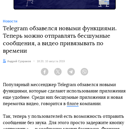
Новости
Telegram обзавелся новыми функциями.
Теперь можно отправлять бесшумные
сообщения, а видео привязывать по
времени
Автор:
Андрей Сухраков
Дата:
18:20, 10 августа 2019
Facebook
Twitter
Telegram
Viber
Популярный мессенджер Telegram обзавелся новыми
функциями, которые сделают использование приложения
еще удобнее. Среди них бесшумные приложения и новая
перемотка видео, говорится в
блоге
компании.
Так, теперь у пользователей есть возможность отправить
сообщение без звука. Для этого просто задержите кнопку