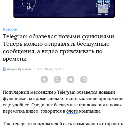
Новости
Telegram обзавелся новыми функциями.
Теперь можно отправлять бесшумные
сообщения, а видео привязывать по
времени
Автор:
Андрей Сухраков
Дата:
18:20, 10 августа 2019
Facebook
Twitter
Telegram
Viber
Популярный мессенджер Telegram обзавелся новыми
функциями, которые сделают использование приложения
еще удобнее. Среди них бесшумные приложения и новая
перемотка видео, говорится в
блоге
компании.
Так, теперь у пользователей есть возможность отправить