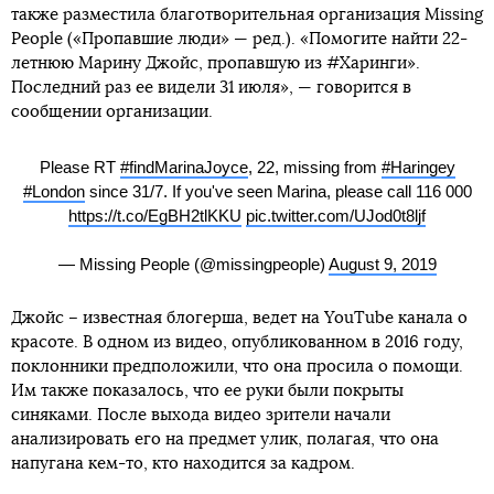
также разместила благотворительная организация Missing
People («Пропавшие люди» — ред.). «Помогите найти 22-
летнюю Марину Джойс, пропавшую из #Харинги».
Последний раз ее видели 31 июля», — говорится в
сообщении организации.
Please RT
#findMarinaJoyce
, 22, missing from
#Haringey
#London
since 31/7. If you've seen Marina, please call 116 000
https://t.co/EgBH2tlKKU
pic.twitter.com/UJod0t8ljf
— Missing People (@missingpeople)
August 9, 2019
Джойс – известная блогерша, ведет на YouTube канала о
красоте. В одном из видео, опубликованном в 2016 году,
поклонники предположили, что она просила о помощи.
Им также показалось, что ее руки были покрыты
синяками. После выхода видео зрители начали
анализировать его на предмет улик, полагая, что она
напугана кем-то, кто находится за кадром.