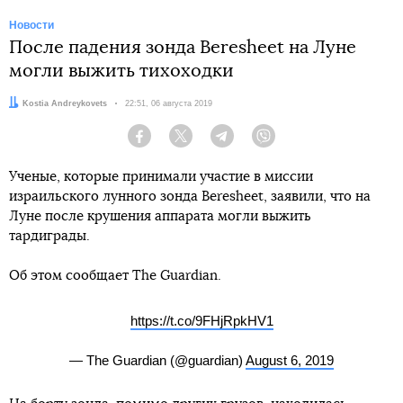
Новости
После падения зонда Beresheet на Луне
могли выжить тихоходки
Автор:
Kostia Andreykovets
Дата:
22:51, 06 августа 2019
Facebook
Twitter
Telegram
Viber
Ученые, которые принимали участие в миссии
израильского лунного зонда Beresheet, заявили, что на
Луне после крушения аппарата могли выжить
тардиграды.
Об этом сообщает The Guardian.
https://t.co/9FHjRpkHV1
— The Guardian (@guardian)
August 6, 2019