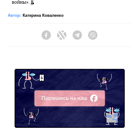
войны».
Автор:
Катерина Коваленко
Facebook
Twitter
Telegram
Viber
Підпишись на наш
Facebook