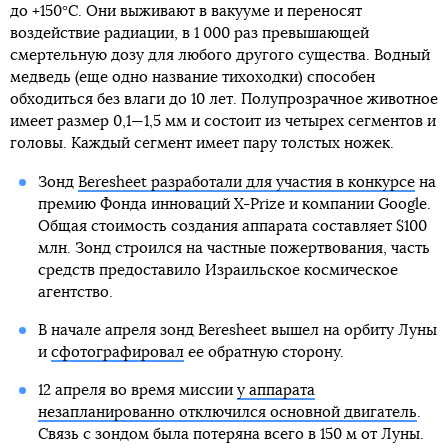
до +150°C. Они выживают в вакууме и переносят
воздействие радиации, в 1 000 раз превышающей
смертельную дозу для любого другого существа. Водный
медведь (еще одно название тихоходки) способен
обходиться без влаги до 10 лет. Полупрозрачное животное
имеет размер 0,1—1,5 мм и состоит из четырех сегментов и
головы. Каждый сегмент имеет пару толстых ножек.
Зонд
Beresheet разработали для участия в конкурсе
на
премию Фонда инноваций X-Prize и компании Google.
Общая стоимость создания аппарата составляет $100
млн. Зонд строился на частные пожертвования, часть
средств предоставило Израильское космическое
агентство.
В начале апреля зонд Beresheet вышел на орбиту Луны
и
сфотографировал
ее обратную сторону.
12 апреля во время миссии
у аппарата
незапланированно отключился основной двигатель
.
Связь с зондом была потеряна всего в 150 м от Луны.