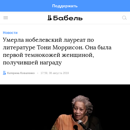
Поддержать
Facebook
Telegram
Twitter
Instagram
Меню
Пои
по
сай
Новости
Умерла нобелевский лауреат по
литературе Тони Моррисон. Она была
первой темнокожей женщиной,
получившей награду
Автор:
Катерина Коваленко
Дата:
17:59, 06 августа 2019