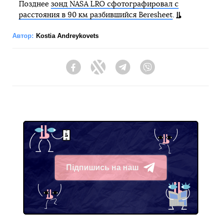
Позднее
зонд NASA LRO сфотографировал с
расстояния в 90 км разбившийся Beresheet
.
Автор:
Kostia Andreykovets
Facebook
Twitter
Telegram
Viber
Підпишись на наш
Telegram