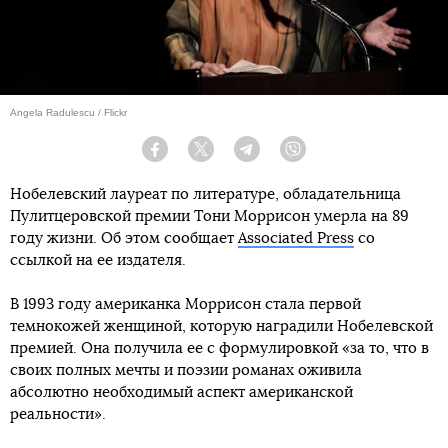
Angela Radulescu / Flickr
Facebook
Twitter
Telegram
Viber
Нобелевский лауреат по литературе, обладательница
Пулитцеровской премии Тони Моррисон умерла на 89
году жизни. Об этом сообщает
Associated Press
со
ссылкой на ее издателя.
В 1993 году американка Моррисон стала первой
темнокожей женщиной, которую наградили Нобелевской
премией. Она получила ее с формулировкой «за то, что в
своих полных мечты и поэзии романах оживила
абсолютно необходимый аспект американской
реальности».