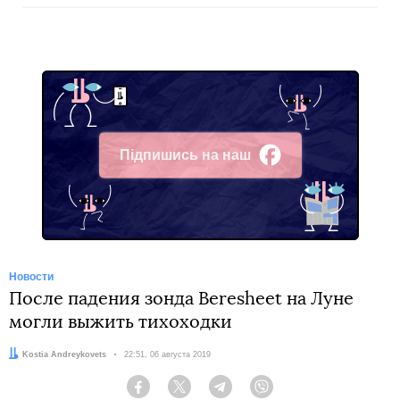
Підпишись на наш
Facebook
Новости
После падения зонда Beresheet на Луне
могли выжить тихоходки
Автор:
Kostia Andreykovets
Дата:
22:51, 06 августа 2019
Facebook
Twitter
Telegram
Viber