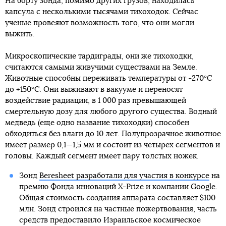
На борту зонда, помимо других грузов, находилась
капсула с несколькими тысячами тихоходок. Сейчас
ученые провеяют возможность того, что они могли
выжить.
Микроскопические тардиграды, они же тихоходки,
считаются самыми живучими существами на Земле.
Животные способны переживать температуры от -270°C
до +150°C. Они выживают в вакууме и переносят
воздействие радиации, в 1 000 раз превышающей
смертельную дозу для любого другого существа. Водный
медведь (еще одно название тихоходки) способен
обходиться без влаги до 10 лет. Полупрозрачное животное
имеет размер 0,1—1,5 мм и состоит из четырех сегментов и
головы. Каждый сегмент имеет пару толстых ножек.
Зонд
Beresheet разработали для участия в конкурсе
на
премию Фонда инноваций X-Prize и компании Google.
Общая стоимость создания аппарата составляет $100
млн. Зонд строился на частные пожертвования, часть
средств предоставило Израильское космическое