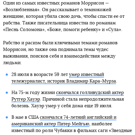
Один из самых известных романов Моррисон —
«Возлюбленная». Он рассказывает о темнокожей
женщине, которая убила свою дочь, чтобы спасти ее от
рабства. Также писательница известна по романам
«Песнь Соломона», «Боже, помоги ребенку» и «Сула».
Рабство и расизм были ключевыми темами романов
Моррисон, но также она поднимала темы чудес
выживания, поисков себя и взаимодействия между
людьми.
28 июля в возрасте 59 лет
умер известный
тележурналист, историк Владимир Кара-Мурза
.
На 75-м году жизни
скончался голливудский актер
Рутгер Хауэр
. Причиной стала непродолжительная
болезнь. Хауэр умер у себя дома еще 19 июля.
В мае в США
скончался 74-летний английский и
американский актер Питер Мейгью
, наиболее
известный по роли Чубакки в фильмах саги «Звездные