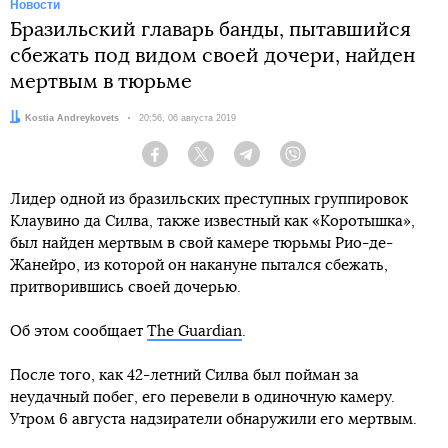
Новости
Бразильский главарь банды, пытавшийся
сбежать под видом своей дочери, найден
мертвым в тюрьме
Автор:
Kostia Andreykovets
Дата:
20:56, 06 августа 2019
Facebook
Twitter
Telegram
Viber
Лидер одной из бразильских преступных группировок
Клаувино да Силва, также известный как «Коротышка»,
был найден мертвым в свой камере тюрьмы Рио-де-
Жанейро, из которой он накануне пытался сбежать,
притворившись своей дочерью.
Об этом сообщает
The Guardian
.
После того, как 42-летний Силва был пойман за
неудачный побег, его перевели в одиночную камеру.
Утром 6 августа надзиратели обнаружили его мертвым.