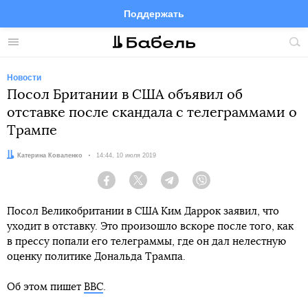
Поддержать
Facebook
Telegram
Twitter
Instagram
Меню
Пои
по
сай
Новости
Посол Британии в США объявил об
отставке после скандала с телеграммами о
Трампе
Автор:
Катерина Коваленко
Дата:
14:44, 10 июля 2019
Facebook
Twitter
Telegram
Viber
Посол Великобритании в США Ким Даррок заявил, что
уходит в отставку. Это произошло вскоре после того, как
в прессу попали его телеграммы, где он дал нелестную
оценку политике Дональда Трампа.
Об этом пишет
BBC
.