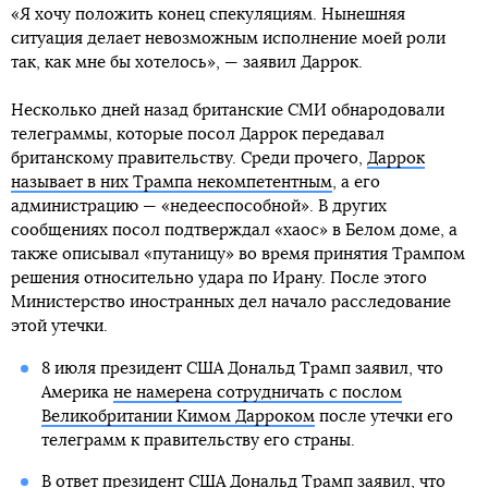
«Я хочу положить конец спекуляциям. Нынешняя
ситуация делает невозможным исполнение моей роли
так, как мне бы хотелось», — заявил Даррок.
Несколько дней назад британские СМИ обнародовали
телеграммы, которые посол Даррок передавал
британскому правительству. Среди прочего,
Даррок
называет в них Трампа некомпетентным
, а его
администрацию — «недееспособной». В других
сообщениях посол подтверждал «хаос» в Белом доме, а
также описывал «путаницу» во время принятия Трампом
решения относительно удара по Ирану. После этого
Министерство иностранных дел начало расследование
этой утечки.
8 июля президент США Дональд Трамп заявил, что
Америка
не намерена сотрудничать с послом
Великобритании Кимом Дарроком
после утечки его
телеграмм к правительству его страны.
В ответ президент США Дональд Трамп заявил, что