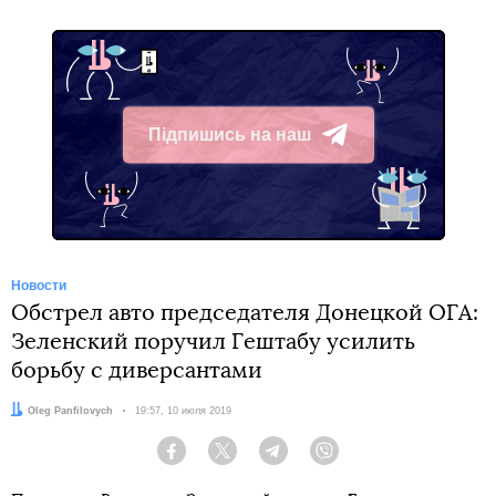
Підпишись на наш
Telegram
Новости
Обстрел авто председателя Донецкой ОГА:
Зеленский поручил Гештабу усилить
борьбу с диверсантами
Автор:
Oleg Panfilovych
Дата:
19:57, 10 июля 2019
Facebook
Twitter
Telegram
Viber