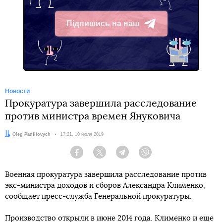
Підпишись на наш
Telegram
Новости
Прокуратура завершила расследование
против министра времен Януковича
Автор:
Oleg Panfilovych
Дата:
17:21, 10 июля 2019
Facebook
Twitter
Telegram
Viber
Военная прокуратура завершила расследование против
экс-министра доходов и сборов Александра Клименко,
сообщает пресс-служба Генеральной прокуратуры.
Производство открыли в июне 2014 года. Клименко и еще