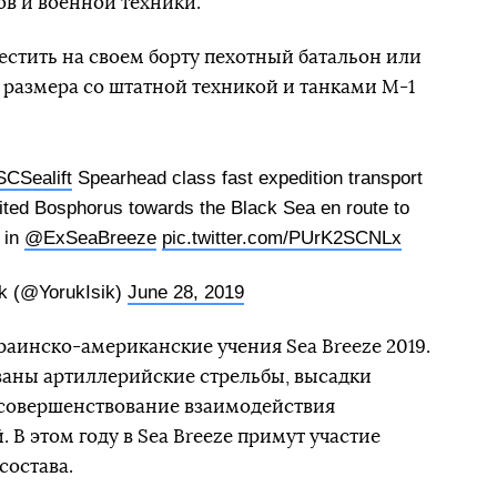
ов и военной техники.
естить на своем борту пехотный батальон или
 размера со штатной техникой и танками M-1
CSealift
Spearhead class fast expedition transport
ed Bosphorus towards the Black Sea en route to
 in
@ExSeaBreeze
pic.twitter.com/PUrK2SCNLx
k (@YorukIsik)
June 28, 2019
раинско-американские учения Sea Breeze 2019.
ваны артиллерийские стрельбы, высадки
 совершенствование взаимодействия
В этом году в Sea Breeze примут участие
состава.