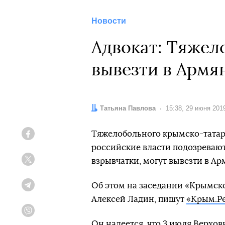
Новости
Адвокат: Тяжел
вывезти в Армя
Автор:
Татьяна Павлова
Дата:
15:38, 29 июня 201
Тяжелобольного крымско-татарс
Facebook
российские власти подозреваю
взрывчатки, могут вывезти в Ар
Twitter
Об этом на заседании «Крымск
Telegram
Алексей Ладин, пишут
«Крым.Р
Viber
Он надеется, что 3 июля Верхо