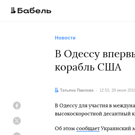
Новости
В Одессу вперв
корабль США
Автор:
Татьяна Павлова
Дата:
12:53, 29 июня 201
В Одессу для участия в междуна
Facebook
высокоскоростной десантный к
Twitter
Об этом
сообщает
Украинский м