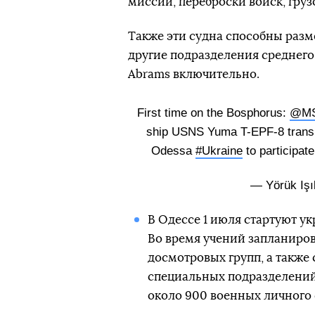
миссии, переброски войск, груз
Также эти судна способны разм
другие подразделения среднего
Abrams включительно.
First time on the Bosphorus:
@MS
ship USNS Yuma T-EPF-8 transit
Odessa
#Ukraine
to participate
— Yörük Işı
В Одессе 1 июля стартуют ук
Во время учений запланиро
досмотровых групп, а также
специальных подразделений. 
около 900 военных личного 