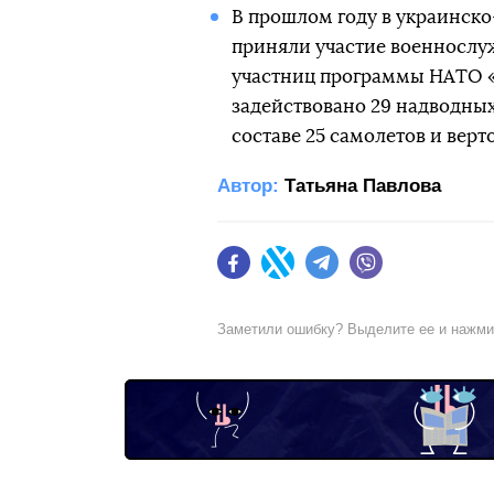
В прошлом году в украинско
приняли участие военнослуж
участниц программы НАТО «
задействовано 29 надводных 
составе 25 самолетов и верт
Автор:
Татьяна Павлова
Facebook
Twitter
Telegram
Viber
Заметили ошибку? Выделите ее и нажм