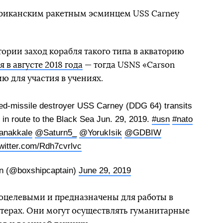
мериканским ракетным эсминцем USS Carney
стории заход корабля такого типа в акваторию
 в августе 2018 года
— тогда USNS «Carson
ию для участия в учениях.
ded-missile destroyer USS Carney (DDG 64) transits
 in route to the Black Sea Jun. 29, 2019.
#usn
#nato
anakkale
@Saturn5_
@YorukIsik
@GDBIW
twitter.com/Rdh7cvrlvc
n (@boxshipcaptain)
June 29, 2019
оцелевыми и предназначены для работы в
терах. Они могут осуществлять гуманитарные