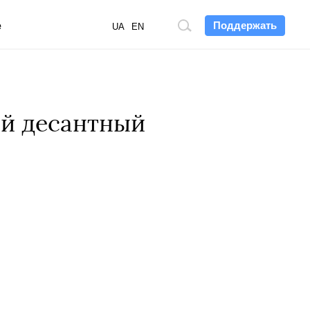
Поддержать
е
Поиск
UA
EN
по
сайту
ой десантный