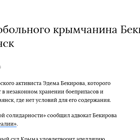
обольного крымчанина Бек
нск
9
кого активиста Эдема Бекирова, которого
т в незаконном хранении боеприпасов и
мянск, где нет условий для его содержания.
ой солидарности» сообщил адвокат Бекирова
еалии»
.
вный суд Крыма удовлетворит апелляцию