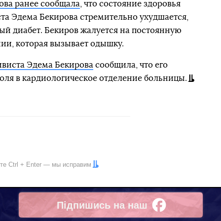
ова ранее сообщала
, что состояние здоровья
та Эдема Бекирова стремительно ухудшается,
ный диабет. Бекиров жалуется на постоянную
нии, которая вызывает одышку.
ивиста Эдема Бекирова
сообщила, что его
ля в кардиологическое отделение больницы.
ите
Ctrl
+
Enter
— мы исправим
Підпишись на наш
Facebook