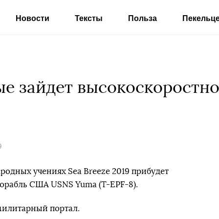
Новости
Тексты
Польза
Пекельц
ые зайдет высокоскоростн
9
родных учениях Sea Breeze 2019 прибудет
орабль США USNS Yuma (T-EPF-8).
илитарный портал.