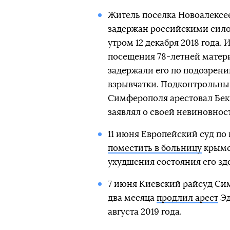
Житель поселка Новоалексе
задержан российскими сило
утром 12 декабря 2018 года. 
посещения 78-летней матер
задержали его по подозрен
взрывчатки. Подконтрольн
Симферополя арестовал Бек
заявлял о своей невиновнос
11 июня Европейский суд по
поместить в больницу
крымск
ухудшения состояния его зд
7 июня Киевский райсуд Си
два месяца
продлил арест
Эд
августа 2019 года.