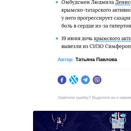
Омбудсмен Людмила
Денис
крымско-татарского активис
у него прогрессирует сахар
боль в сердце из-за гиперто
19 июня дочь
крымского акт
вывезли из СИЗО Симферопо
Автор:
Татьяна Павлова
Facebook
Twitter
Telegram
Viber
Заметили ошибку? Выделите ее и нажм