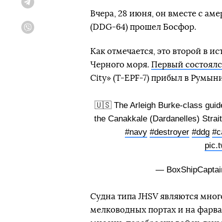
Telegram
Вчера, 28 июня, он вместе с а
(DDG-64) прошел Босфор.
Viber
Как отмечается, это второй в и
Черного моря.
Первый состоялся
City» (T-EPF-7) прибыл в Румын
🇺🇸 The Arleigh Burke-class gui
the Canakkale (Dardanelles) Strait
#navy
#destroyer
#ddg
#c
pic.
— BoxShipCaptai
Судна типа JHSV являются мног
мелководных портах и на фарва