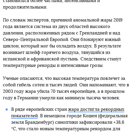
становиться более частыми, интенсивными и
продолжительными.
По словам экспертов, причиной аномальной жары 2019
года является система из двух областей высокого
давления, расположенных рядом с Гренландией и над
Северо-Центральной Европой. Они блокируют южный
циклон, который мог бы охладить воздух. В результате
возникает шлейф горячего воздуха, тянущийся из
испанской и африканской пустынь. Следствием станут
температурные рекорды и интенсивные грозы.
Ученые опасаются, что высокая температура повлечет за
собой гибель сотен и тысяч людей. Они напоминают, что в
2003 году жара убила 70 тысяч европейцев, а в прошлом
году в Германии умерли как минимум тысяча человек.
В ряде европейских стран
жара достигла рекордных
показателей
. В немецком городе Кошен (федеральная
земля Бранденбург) синоптики зафиксировали +38,6
°C, что стало новым температурным рекордом для