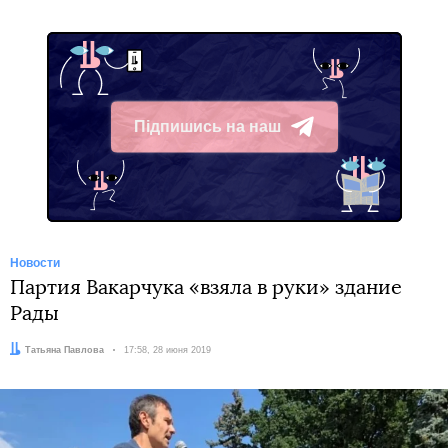
Підпишись на наш
Telegram
Новости
Партия Вакарчука «взяла в руки» здание
Рады
Автор:
Татьяна Павлова
Дата:
17:58, 28 июня 2019