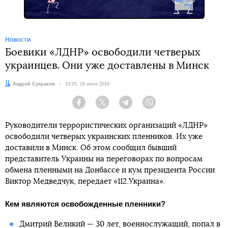
Новости
Боевики «ЛДНР» освободили четверых
украинцев. Они уже доставлены в Минск
Автор:
Андрей Сухраков
Дата:
15:05, 28 июня 2019
Facebook
Twitter
Telegram
Viber
Руководители террористических организаций «ЛДНР»
освободили четверых украинских пленников. Их уже
доставили в Минск. Об этом сообщил бывший
представитель Украины на переговорах по вопросам
обмена пленными на Донбассе и кум президента России
Виктор Медведчук, передает «112.Украина».
Кем являются освобожденные пленники?
Дмитрий Великий — 30 лет, военнослужащий, попал в