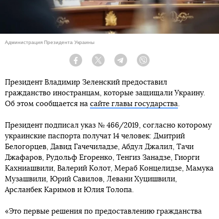
Администрация Президента Украины
Facebook
Twitter
Telegram
Viber
Президент Владимир Зеленский предоставил
гражданство иностранцам, которые защищали Украину.
Об этом сообщается на
сайте главы государства
.
Президент подписал указ № 466/2019, согласно которому
украинские паспорта получат 14 человек: Дмитрий
Белогорцев, Давид Гачечиладзе, Абдул Джалил, Тачи
Джафаров, Рудольф Егоренко, Тенгиз Занадзе, Гиорги
Кахниашвили, Валерий Колот, Мераб Концелидзе, Мамука
Музашвили, Юрий Савилов, Левани Хуцишвили,
Арсланбек Каримов и Юлия Толопа.
«Это первые решения по предоставлению гражданства