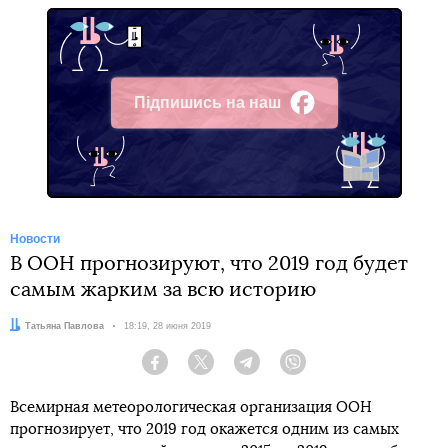
Підпишись на наш
Facebook
Новости
В ООН прогнозируют, что 2019 год будет
самым жарким за всю историю
Автор:
Татьяна Павлова
Дата:
18:19, 28 июня 2019
Facebook
Twitter
Telegram
Viber
Всемирная метеорологическая организация ООН
прогнозирует, что 2019 год окажется одним из самых