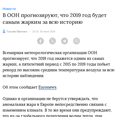
Новости
В ООН прогнозируют, что 2019 год будет
самым жарким за всю историю
Автор:
Татьяна Павлова
Дата:
18:19, 28 июня 2019
Facebook
Twitter
Telegram
Viber
Всемирная метеорологическая организация ООН
прогнозирует, что 2019 год окажется одним из самых
жарких, а пятилетний период с 2015 по 2019 годы побьет
рекорд по высоким средним температурам воздуха за всю
историю наблюдения.
Об этом сообщает
Euronews
.
Однако в организации не берутся утверждать, что
аномальная жара в Европе непосредственно связана с
изменением климата. В то же время они предупреждают,
что из-за глобального потепления волны тепла, при