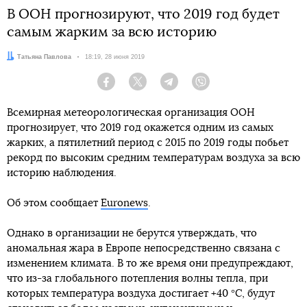
В ООН прогнозируют, что 2019 год будет
самым жарким за всю историю
Автор:
Татьяна Павлова
Дата:
18:19, 28 июня 2019
Facebook
Twitter
Telegram
Viber
Всемирная метеорологическая организация ООН
прогнозирует, что 2019 год окажется одним из самых
жарких, а пятилетний период с 2015 по 2019 годы побьет
рекорд по высоким средним температурам воздуха за всю
историю наблюдения.
Об этом сообщает
Euronews
.
Однако в организации не берутся утверждать, что
аномальная жара в Европе непосредственно связана с
изменением климата. В то же время они предупреждают,
что из-за глобального потепления волны тепла, при
которых температура воздуха достигает +40 °C, будут