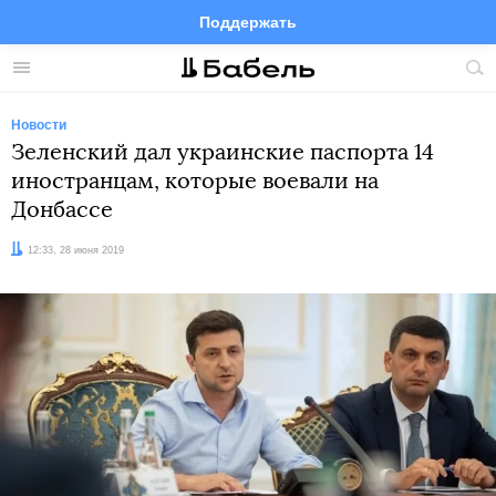
Поддержать
Facebook
Telegram
Twitter
Instagram
Меню
Пои
по
сай
Новости
Зеленский дал украинские паспорта 14
иностранцам, которые воевали на
Донбассе
Дата:
12:33, 28 июня 2019