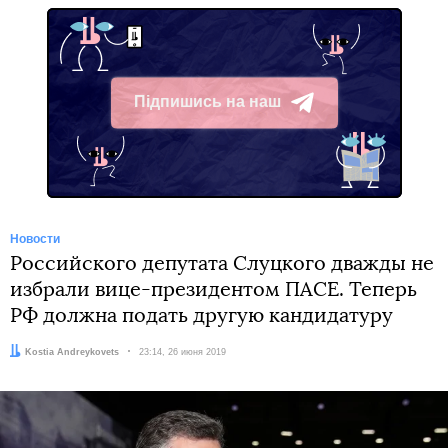
Підпишись на наш
Telegram
Новости
Российского депутата Слуцкого дважды не
избрали вице-президентом ПАСЕ. Теперь
РФ должна подать другую кандидатуру
Автор:
Kostia Andreykovets
Дата:
23:14, 26 июня 2019