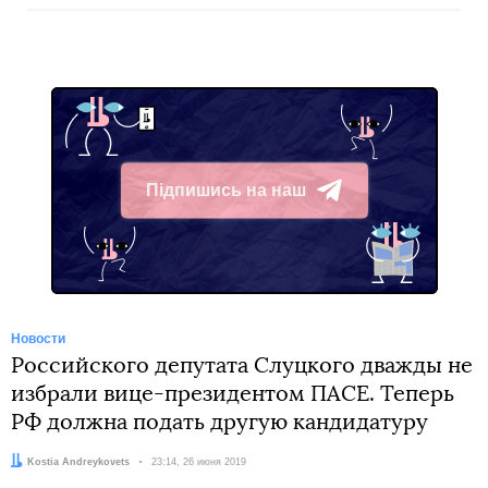
Підпишись на наш
Telegram
Новости
Российского депутата Слуцкого дважды не
избрали вице-президентом ПАСЕ. Теперь
РФ должна подать другую кандидатуру
Автор:
Kostia Andreykovets
Дата:
23:14, 26 июня 2019