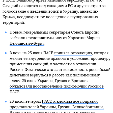
в ПАСЕ Владимир Арьев напомнил евродепутатам, что
Слуцкий находится под санкциями ЕС и других стран за
голосование о введении войск в Украину, аннексию
Крыма, неоднократное посещение оккупированных
территорий.
Новым генеральным секретарем Совета Европы
выбрали представительницу от Хорватии Марию
Пейчинович-Бурич
.
В ночь на 25 июня ПАСЕ
приняла резолюцию
, которая
меняет ее внутренние правила и усложняет процедуру
применения санкций, в частности в отношении
России. Фактически это дает возможность российской
делегации вернуться к работе как полноценному
члену. 25 июня Украина, Грузия и Британия
обжаловали восстановление полномочий России в
ПАСЕ
.
26 июня вечером
ПАСЕ отклонила все поправки
представителей Украины, Грузии, Великобритании,
Латвии и ряда других государств, и утвердила