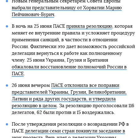
Новым генеральным секретарем Совета Европы
выбрали представительницу от Хорватии Марию
Пейчинович-Бурич
.
В ночь на 25 июня ПАСЕ
приняла резолюцию
, которая
меняет ее внутренние правила и усложняет процедуру
применения санкций, в частности в отношении
России. Фактически это дает возможность российской
делегации вернуться к работе как полноценному
члену. 25 июня Украина, Грузия и Британия
обжаловали восстановление полномочий России в
ПАСЕ
.
26 июня вечером
ПАСЕ отклонила все поправки
представителей Украины, Грузии, Великобритании,
Латвии и ряда других государств, и утвердила
резолюцию в целом
. За резолюцию проголосовали 116
делегатов, 62 были против и 15 воздержались.
После утверждения резолюции о возвращении РФ в
ПАСЕ
делегации семи стран покинули заседание в
знак протеста
. Речь идет о делегации Украины,