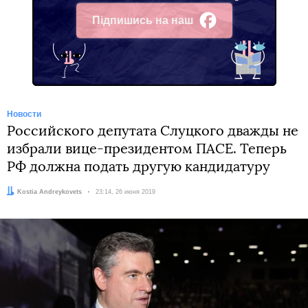
Підпишись на наш
Facebook
Новости
Российского депутата Слуцкого дважды не
избрали вице-президентом ПАСЕ. Теперь
РФ должна подать другую кандидатуру
Автор:
Kostia Andreykovets
Дата:
23:14, 26 июня 2019