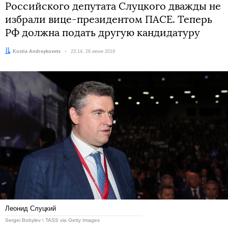
Российского депутата Слуцкого дважды не
избрали вице-президентом ПАСЕ. Теперь
РФ должна подать другую кандидатуру
Автор:
Kostia Andreykovets
Дата:
23:14, 26 июня 2019
Леонид Слуцкий
Sergei Bobylev \ TASS via Getty Images