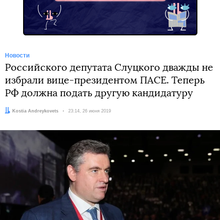
Новости
Российского депутата Слуцкого дважды не
избрали вице-президентом ПАСЕ. Теперь
РФ должна подать другую кандидатуру
Автор:
Kostia Andreykovets
Дата:
23:14, 26 июня 2019