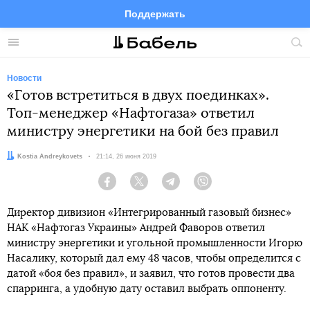
Поддержать
Facebook
Telegram
Twitter
Instagram
Меню
Пои
по
сай
Новости
«Готов встретиться в двух поединках».
Топ-менеджер «Нафтогаза» ответил
министру энергетики на бой без правил
Автор:
Kostia Andreykovets
Дата:
21:14, 26 июня 2019
Facebook
Twitter
Telegram
Viber
Директор дивизион «Интегрированный газовый бизнес»
НАК «Нафтогаз Украины» Андрей Фаворов ответил
министру энергетики и угольной промышленности Игорю
Насалику, который дал ему 48 часов, чтобы определится с
датой «боя без правил», и заявил, что готов провести два
спарринга, а удобную дату оставил выбрать оппоненту.