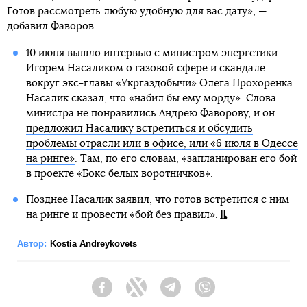
Готов рассмотреть любую удобную для вас дату», —
добавил Фаворов.
10 июня вышло интервью с министром энергетики
Игорем Насаликом о газовой сфере и скандале
вокруг экс-главы «Укргаздобычи» Олега Прохоренка.
Насалик сказал, что «набил бы ему морду». Слова
министра не понравились Андрею Фаворову, и он
предложил Насалику встретиться и обсудить
проблемы отрасли или в офисе, или «6 июля в Одессе
на ринге»
. Там, по его словам, «запланирован его бой
в проекте «Бокс белых воротничков».
Позднее Насалик заявил, что готов встретится с ним
на ринге и провести «бой без правил».
Автор:
Kostia Andreykovets
Facebook
Twitter
Telegram
Viber