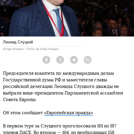
Леонид Слуцкий
Sergei Bobylev \ TASS via Getty Images
Facebook
Twitter
Telegram
Viber
Председателя комитета по международным делам
Государственной думы РФ и заместителя главы
российской делегации Леонида Слуцкого дважды не
выбрали вице-президентом Парламентской ассамблеи
Совета Европы.
Об этом сообщает
«Европейская правда»
.
В первом туре за Слуцкого проголосовали 101 из 197
членов ПАСЕ. Во втором — 104, из необходимых 158