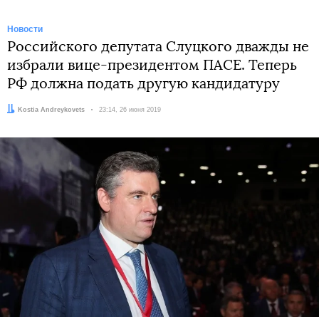
Новости
Российского депутата Слуцкого дважды не
избрали вице-президентом ПАСЕ. Теперь
РФ должна подать другую кандидатуру
Автор:
Kostia Andreykovets
Дата:
23:14, 26 июня 2019