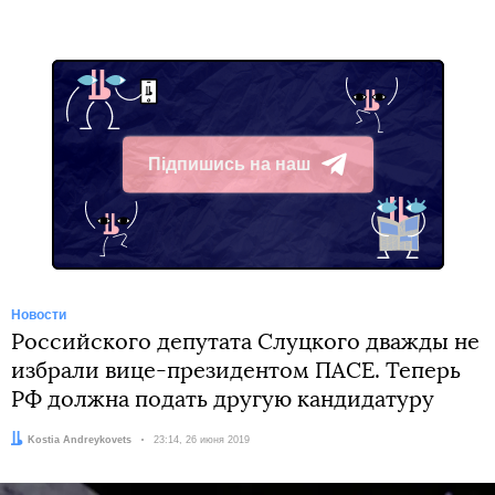
Підпишись на наш
Telegram
Новости
Российского депутата Слуцкого дважды не
избрали вице-президентом ПАСЕ. Теперь
РФ должна подать другую кандидатуру
Автор:
Kostia Andreykovets
Дата:
23:14, 26 июня 2019