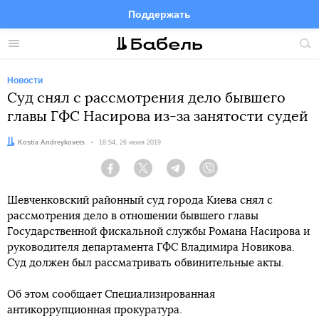
Поддержать
Facebook
Telegram
Twitter
Instagram
Меню
Пои
по
сай
Новости
Суд снял с рассмотрения дело бывшего
главы ГФС Насирова из-за занятости судей
Автор:
Kostia Andreykovets
Дата:
18:54, 26 июня 2019
Facebook
Twitter
Telegram
Viber
Шевченковский районный суд города Киева снял с
рассмотрения дело в отношении бывшего главы
Государственной фискальной службы Романа Насирова и
руководителя департамента ГФС Владимира Новикова.
Суд должен был рассматривать обвинительные акты.
Об этом сообщает Специализированная
антикоррупционная прокуратура.