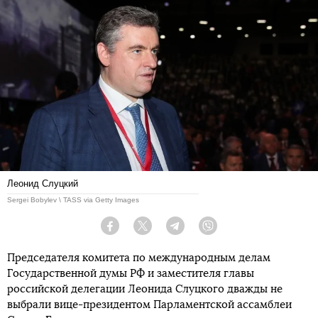
Леонид Слуцкий
Sergei Bobylev \ TASS via Getty Images
Facebook
Twitter
Telegram
Viber
Председателя комитета по международным делам
Государственной думы РФ и заместителя главы
российской делегации Леонида Слуцкого дважды не
выбрали вице-президентом Парламентской ассамблеи