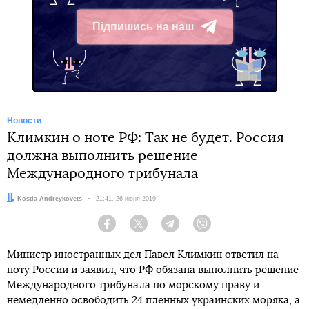
Підпишись на наш
Telegram
Новости
Климкин о ноте РФ: Так не будет. Россия
должна выполнить решение
Международного трибунала
Автор:
Kostia Andreykovets
Дата:
21:41, 26 июня 2019
Facebook
Twitter
Telegram
Viber
Министр иностранных дел Павел Климкин ответил на
ноту России и заявил, что РФ обязана выполнить решение
Международного трибунала по морскому праву и
немедленно освободить 24 пленных украинских моряка, а