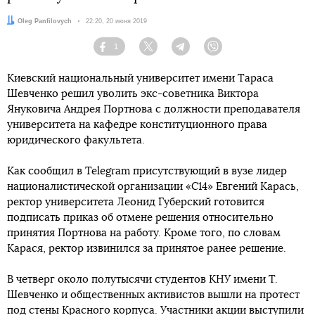
Автор:
Oleg Panfilovych
Дата:
22:20, 20 июня 2019
1
Facebook
Twitter
Telegram
Viber
Киевский национальный университет имени Тараса
Шевченко решил уволить экс-советника Виктора
Януковича Андрея Портнова с должности преподавателя
университета на кафедре конституционного права
юридического факультета.
Как сообщил в Telegram присутствующий в вузе лидер
националистической организации «С14» Евгений Карась,
ректор университета Леонид Губерский готовится
подписать приказ об отмене решения относительно
принятия Портнова на работу. Кроме того, по словам
Карася, ректор извинился за принятое ранее решение.
В четверг около полутысячи студентов КНУ имени Т.
Шевченко и общественных активистов вышли на протест
под стены Красного корпуса. Участники акции
выступили