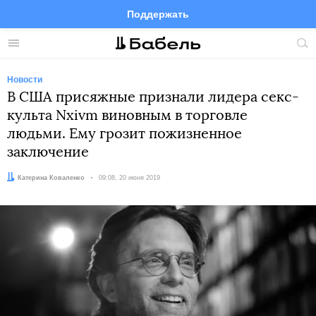
Поддержать
Facebook
Telegram
Twitter
Instagram
Меню
Пои
по
сай
Новости
В США присяжные признали лидера секс-
культа Nxivm виновным в торговле
людьми. Ему грозит пожизненное
заключение
Автор:
Катерина Коваленко
Дата:
09:08, 20 июня 2019