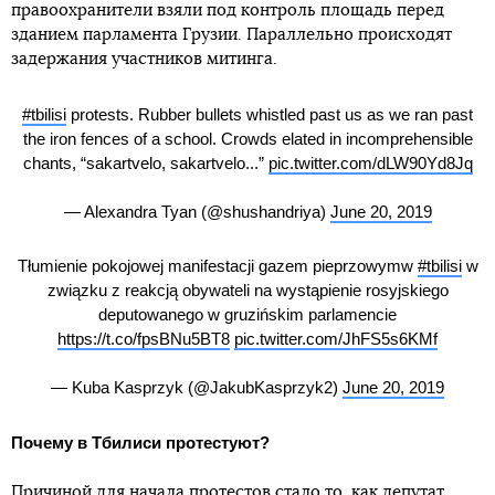
правоохранители взяли под контроль площадь перед
зданием парламента Грузии. Параллельно происходят
задержания участников митинга.
#tbilisi
protests. Rubber bullets whistled past us as we ran past
the iron fences of a school. Crowds elated in incomprehensible
chants, “sakartvelo, sakartvelo...”
pic.twitter.com/dLW90Yd8Jq
— Alexandra Tyan (@shushandriya)
June 20, 2019
Tłumienie pokojowej manifestacji gazem pieprzowymw
#tbilisi
w
związku z reakcją obywateli na wystąpienie rosyjskiego
deputowanego w gruzińskim parlamencie
https://t.co/fpsBNu5BT8
pic.twitter.com/JhFS5s6KMf
— Kuba Kasprzyk (@JakubKasprzyk2)
June 20, 2019
Почему в Тбилиси протестуют?
Причиной для начала протестов
стало то, как депутат