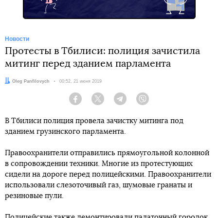
Новости
Протесты в Тбилиси: полиция зачистила
митинг перед зданием парламента
Автор:
Oleg Panfilovych
Дата:
00:52, 21 июня 2019
Facebook
Twitter
Telegram
Viber
В Тбилиси полиция провела зачистку митинга под
зданием грузинского парламента.
Правоохранители отправились прямоугольной колонной
в сопровождении техники. Многие из протестующих
сидели на дороге перед полицейскими. Правоохранители
использовали слезоточивый газ, шумовые гранаты и
резиновые пули.
Полицейские также демонтировали палаточный городок