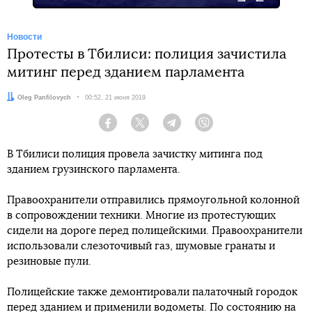
Новости
Протесты в Тбилиси: полиция зачистила
митинг перед зданием парламента
Автор:
Oleg Panfilovych
Дата:
00:52, 21 июня 2019
Facebook
Twitter
Telegram
Viber
В Тбилиси полиция провела зачистку митинга под
зданием грузинского парламента.
Правоохранители отправились прямоугольной колонной
в сопровождении техники. Многие из протестующих
сидели на дороге перед полицейскими. Правоохранители
использовали слезоточивый газ, шумовые гранаты и
резиновые пули.
Полицейские также демонтировали палаточный городок
перед зданием и применили водометы. По состоянию на