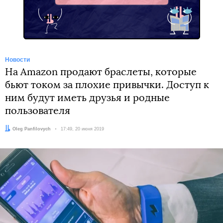
Новости
На Amazon продают браслеты, которые
бьют током за плохие привычки. Доступ к
ним будут иметь друзья и родные
пользователя
Автор:
Oleg Panfilovych
Дата:
17:49, 20 июня 2019