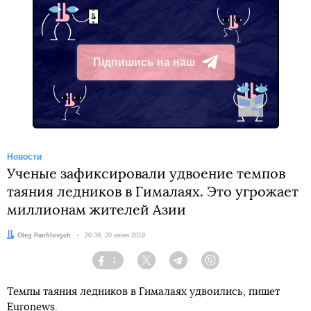
Підпишись на наш
Telegram
Новости
Ученые зафиксировали удвоение темпов
таяния ледников в Гималаях. Это угрожает
миллионам жителей Азии
Автор:
Oleg Panfilovych
Дата:
20:39, 20 июня 2019
1
Facebook
Twitter
Telegram
Viber
Темпы таяния ледников в Гималаях удвоились, пишет
Euronews
.