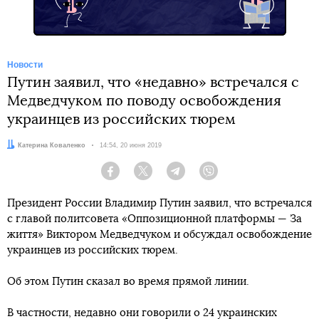
Новости
Путин заявил, что «недавно» встречался с
Медведчуком по поводу освобождения
украинцев из российских тюрем
Автор:
Катерина Коваленко
Дата:
14:54, 20 июня 2019
Facebook
Twitter
Telegram
Viber
Президент России Владимир Путин заявил, что встречался
с главой политсовета «Оппозиционной платформы — За
життя» Виктором Медведчуком и обсуждал освобождение
украинцев из российских тюрем.
Об этом Путин сказал во время прямой линии.
В частности, недавно они говорили о 24 украинских