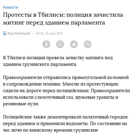
Новости
Протесты в Тбилиси: полиция зачистила
митинг перед зданием парламента
Автор:
Oleg Panfilovych
Дата:
00:52, 21 июня 2019
Facebook
Twitter
Telegram
Viber
В Тбилиси полиция провела зачистку митинга под
зданием грузинского парламента.
Правоохранители отправились прямоугольной колонной
в сопровождении техники. Многие из протестующих
сидели на дороге перед полицейскими. Правоохранители
использовали слезоточивый газ, шумовые гранаты и
резиновые пули.
Полицейские также демонтировали палаточный городок
перед зданием и применили водометы. По состоянию на
час ночи по киевскому времени грузинские