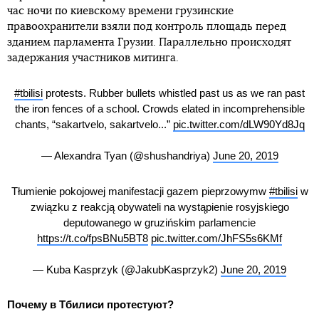
час ночи по киевскому времени грузинские
правоохранители взяли под контроль площадь перед
зданием парламента Грузии. Параллельно происходят
задержания участников митинга.
#tbilisi
protests. Rubber bullets whistled past us as we ran past
the iron fences of a school. Crowds elated in incomprehensible
chants, “sakartvelo, sakartvelo...”
pic.twitter.com/dLW90Yd8Jq
— Alexandra Tyan (@shushandriya)
June 20, 2019
Tłumienie pokojowej manifestacji gazem pieprzowymw
#tbilisi
w
związku z reakcją obywateli na wystąpienie rosyjskiego
deputowanego w gruzińskim parlamencie
https://t.co/fpsBNu5BT8
pic.twitter.com/JhFS5s6KMf
— Kuba Kasprzyk (@JakubKasprzyk2)
June 20, 2019
Почему в Тбилиси протестуют?