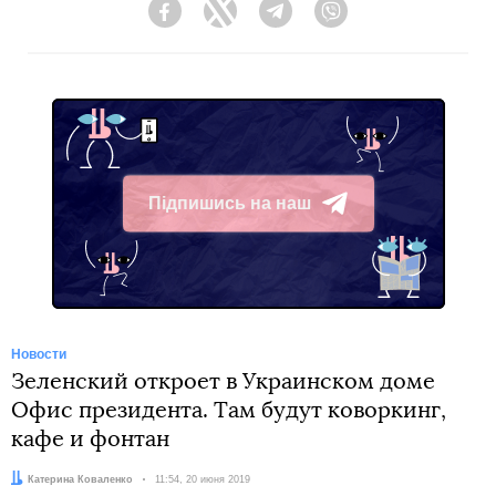
Facebook
Twitter
Telegram
Viber
Підпишись на наш
Telegram
Новости
Зеленский откроет в Украинском доме
Офис президента. Там будут коворкинг,
кафе и фонтан
Автор:
Катерина Коваленко
Дата:
11:54, 20 июня 2019