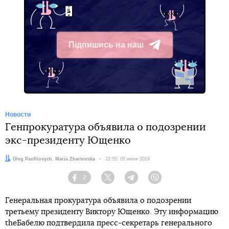
Підпишись на наш
Telegram
Новости
Генпрокуратура объявила о подозрении
экс-президенту Ющенко
Авторы:
Oleg Panfilovych
,
Maria Zhartovska
Дата:
22:55, 05 июня 2019
2
Facebook
Twitter
Telegram
Viber
Генеральная прокуратура объявила о подозрении
третьему президенту Виктору Ющенко. Эту информацию
theБабелю подтвердила пресс-секретарь генерального