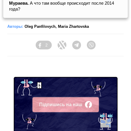
Мураева.
А что там вообще происходит после 2014
года?
Авторы:
Oleg Panfilovych
,
Maria Zhartovska
2
Facebook
Twitter
Telegram
Viber
Підпишись на наш
Facebook