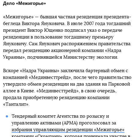
Дело «Межигорье»
«Межигорье» — бывшая частная резиденция президента-
беглеца Виктора Януковича. В июле 2007 года тогдашний
президент Виктор Ющенко подписал указ о передаче
резиденции в пользование тогдашнему премьеру
Януковичу. Сам Янукович распоряжением правительства
передал резиденцию акционерной компании «Надра
Украины», подчинявшейся Министерству экологии.
Вскоре «Надра Украины» заключила бартерный обмен с
компанией «Мединвесттрейд», после чего правительство
утвердило обмен резиденции на два здания на Парковой
аллее в Киеве. «Мединвесттрейд», в свою очередь,
продала приобретенную резиденцию компании
«Танталит».
Тендерный комитет Агентства по розыску и
управлению активами (АРМА) проголосовал за
избрания управляющим резиденции «Межигорье»
компании «Скомпани», которая принимала участие в