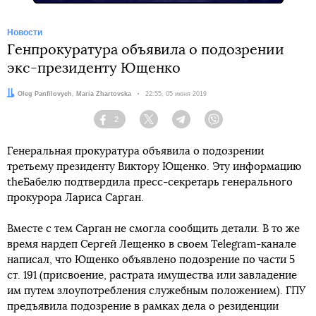
Новости
Генпрокуратура объявила о подозрении
экс-президенту Ющенко
Авторы:
Oleg Panfilovych
,
Maria Zhartovska
Дата:
22:55, 05 июня 2019
2
Facebook
Twitter
Telegram
Viber
Генеральная прокуратура объявила о подозрении
третьему президенту Виктору Ющенко. Эту информацию
theБабелю подтвердила пресс-секретарь генерального
прокурора Лариса Сарган.
Вместе с тем Сарган не смогла сообщить детали. В то же
время нардеп Сергей Лещенко в своем Telegram-канале
написал, что Ющенко объявлено подозрение по части 5
ст. 191 (присвоение, растрата имущества или завладение
им путем злоупотребления служебным положением). ГПУ
предъявила подозрение в рамках дела о резиденции