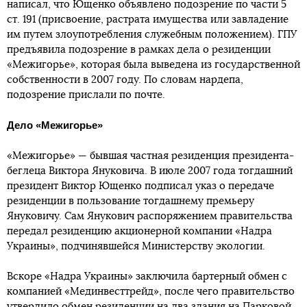
написал, что Ющенко объявлено подозрение по части 5
ст. 191 (присвоение, растрата имущества или завладение
им путем злоупотребления служебным положением). ГПУ
предъявила подозрение в рамках дела о резиденции
«Межигорье», которая была выведена из государственной
собственности в 2007 году. По словам нардепа,
подозрение прислали по почте.
Дело «Межигорье»
«Межигорье» — бывшая частная резиденция президента-
беглеца Виктора Януковича. В июле 2007 года тогдашний
президент Виктор Ющенко подписал указ о передаче
резиденции в пользование тогдашнему премьеру
Януковичу. Сам Янукович распоряжением правительства
передал резиденцию акционерной компании «Надра
Украины», подчинявшейся Министерству экологии.
Вскоре «Надра Украины» заключила бартерный обмен с
компанией «Мединвесттрейд», после чего правительство
утвердило обмен резиденции на два здания на Парковой