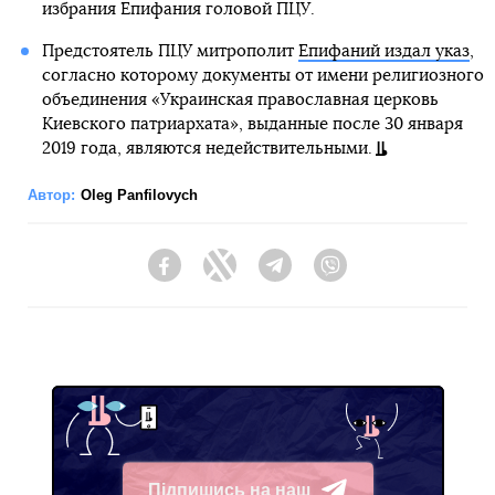
избрания Епифания головой ПЦУ.
Предстоятель ПЦУ митрополит
Епифаний издал указ
,
согласно которому документы от имени религиозного
объединения «Украинская православная церковь
Киевского патриархата», выданные после 30 января
2019 года, являются недействительными.
Автор:
Oleg Panfilovych
Facebook
Twitter
Telegram
Viber
Підпишись на наш