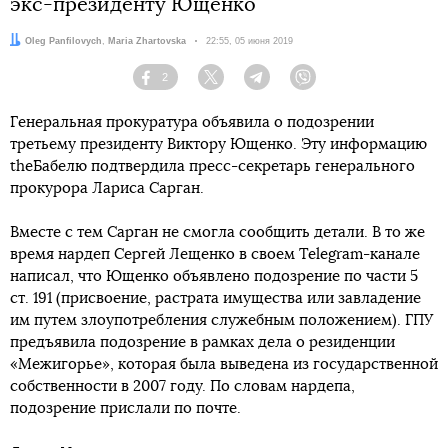
экс-президенту Ющенко
Авторы:
Oleg Panfilovych
,
Maria Zhartovska
Дата:
22:55, 05 июня 2019
2
Facebook
Twitter
Telegram
Viber
Генеральная прокуратура объявила о подозрении
третьему президенту Виктору Ющенко. Эту информацию
theБабелю подтвердила пресс-секретарь генерального
прокурора Лариса Сарган.
Вместе с тем Сарган не смогла сообщить детали. В то же
время нардеп Сергей Лещенко в своем Telegram-канале
написал, что Ющенко объявлено подозрение по части 5
ст. 191 (присвоение, растрата имущества или завладение
им путем злоупотребления служебным положением). ГПУ
предъявила подозрение в рамках дела о резиденции
«Межигорье», которая была выведена из государственной
собственности в 2007 году. По словам нардепа,
подозрение прислали по почте.