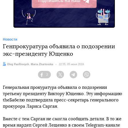
Підпишись на наш
Telegram
Новости
Генпрокуратура объявила о подозрении
экс-президенту Ющенко
Авторы:
Oleg Panfilovych
,
Maria Zhartovska
Дата:
22:55, 05 июня 2019
2
Facebook
Twitter
Telegram
Viber
Генеральная прокуратура объявила о подозрении
третьему президенту Виктору Ющенко. Эту информацию
theБабелю подтвердила пресс-секретарь генерального
прокурора Лариса Сарган.
Вместе с тем Сарган не смогла сообщить детали. В то же
время нардеп Сергей Лещенко в своем Telegram-канале