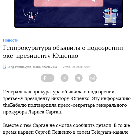
Telegram
Новости
Генпрокуратура объявила о подозрении
экс-президенту Ющенко
Авторы:
Oleg Panfilovych
,
Maria Zhartovska
Дата:
22:55, 05 июня 2019
2
Facebook
Twitter
Telegram
Viber
Генеральная прокуратура объявила о подозрении
третьему президенту Виктору Ющенко. Эту информацию
theБабелю подтвердила пресс-секретарь генерального
прокурора Лариса Сарган.
Вместе с тем Сарган не смогла сообщить детали. В то же
время нардеп Сергей Лещенко в своем Telegram-канале