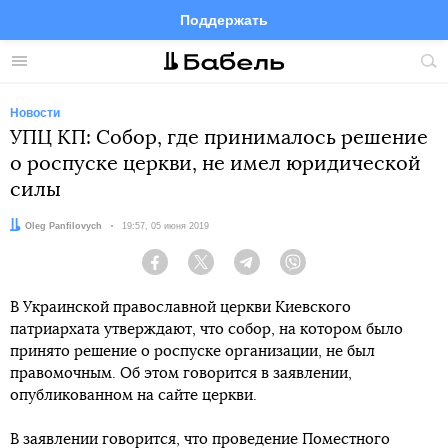
Поддержать
Facebook
Telegram
Twitter
Instagram
Меню
Пои
по
сай
Новости
УПЦ КП: Собор, где принималось решение
о роспуске церкви, не имел юридической
силы
Автор:
Oleg Panfilovych
Дата:
19:57, 05 июня 2019
Facebook
Twitter
Telegram
Viber
В Украинской православной церкви Киевского
патриархата утверждают, что собор, на котором было
принято решение о роспуске организации, не был
правомочным. Об этом говорится в заявлении,
опубликованном на сайте церкви.
В заявлении говорится, что проведение Поместного