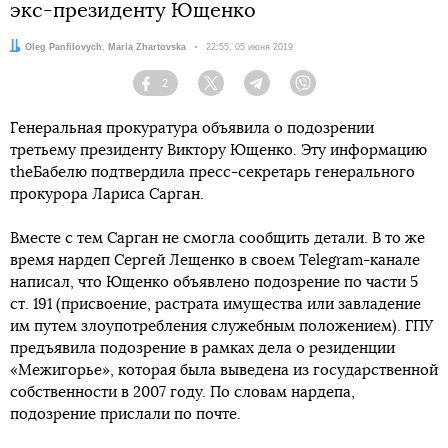
экс-президенту Ющенко
Авторы:
Oleg Panfilovych
,
Maria Zhartovska
Дата:
22:55, 05 июня 2019
2
Facebook
Twitter
Telegram
Viber
Генеральная прокуратура объявила о подозрении
третьему президенту Виктору Ющенко. Эту информацию
theБабелю подтвердила пресс-секретарь генерального
прокурора Лариса Сарган.
Вместе с тем Сарган не смогла сообщить детали. В то же
время нардеп Сергей Лещенко в своем Telegram-канале
написал, что Ющенко объявлено подозрение по части 5
ст. 191 (присвоение, растрата имущества или завладение
им путем злоупотребления служебным положением). ГПУ
предъявила подозрение в рамках дела о резиденции
«Межигорье», которая была выведена из государственной
собственности в 2007 году. По словам нардепа,
подозрение прислали по почте.