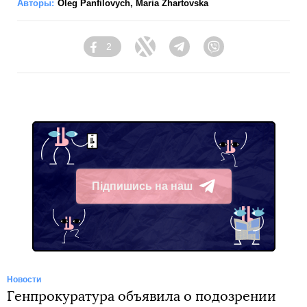
Авторы:
Oleg Panfilovych
,
Maria Zhartovska
2
Facebook
Twitter
Telegram
Viber
Підпишись на наш
Telegram
Новости
Генпрокуратура объявила о подозрении