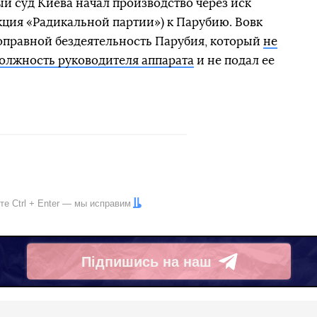
 суд Киева начал производство через иск
кция «Радикальной партии») к Парубию. Вовк
оправной бездеятельность Парубия, который
не
олжность руководителя аппарата
и не подал ее
ите
Ctrl
+
Enter
— мы исправим
Підпишись на наш
Telegram