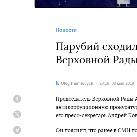
Новости
Парубий сходил
Верховной Рад
Автор:
Oleg Panfilovych
Дата:
20:19, 08 мая 2019
Председатель Верховной Рады
Facebook
антикоррупционную прокуратуру
его пресс-секретарь Андрей Ков
Twitter
Он пояснил, что ранее в СМИ п
Telegram