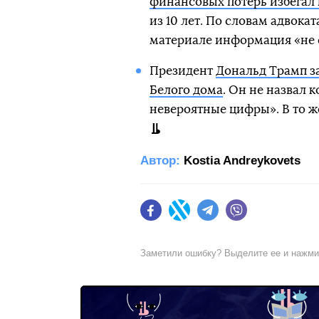
финансовых потерь избегал
из 10 лет. По словам адвока
материале информация «не с
Президент
Дональд Трамп за
Белого дома
. Он не назвал 
невероятные цифры». В то ж
Автор:
Kostia Andreykovets
Facebook
Twitter
Telegram
Viber
Заметили ошибку? Выделите ее и нажм