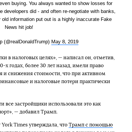
or even buying. You always wanted to show losses for
te developers did - and often re-negotiate with banks,
y old information put out is a highly inaccurate Fake
News hit job!
mp (@realDonaldTrump)
May 8, 2019
тки в налоговых целях», — написал он, отметив,
0-х годах, более 30 лет назад, имели право
я и снижения стоимости, что при активном
 финансовые и налоговые потери практически
чти все застройщики использовали это как
орт», — добавил Трамп.
 York Times утверждала, что
Трамп с помощью