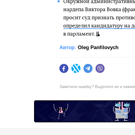
Окружной административный
нардепа Виктора Вовка (фра
просит суд признать против
определил кандидатуру на д
в парламент.
Автор:
Oleg Panfilovych
Facebook
Twitter
Telegram
Viber
Заметили ошибку? Выделите ее и нажм