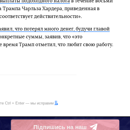
 выплаты подоходного налога
в течение восьми
та Трампа Чарльза Хардера, приведенная в
оответствует действительности».
явил, что потерял много денег, будучи главой
конкретные суммы, заявив, что «это
е время Трамп отметил, что любит свою работу.
ите
Ctrl
+
Enter
— мы исправим
Підпишись на наш