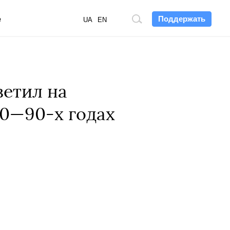
Поддержать
е
Поиск
UA
EN
по
сайту
ветил на
80—90-х годах