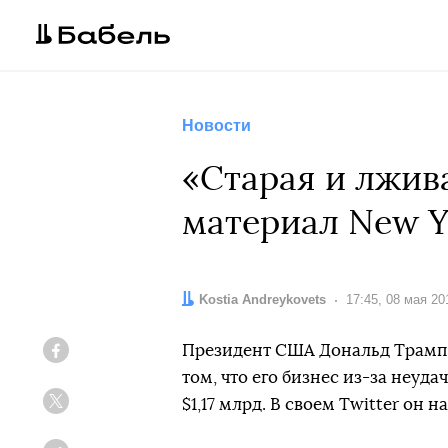
Новости
«Старая и лжив
материал New Yo
Автор:
Kostia Andreykovets
Дата:
17:45, 08 мая 20
Президент США Дональд Трамп 
Facebook
том, что его бизнес из-за неуда
$1,17 млрд. В своем Twitter он 
Twitter