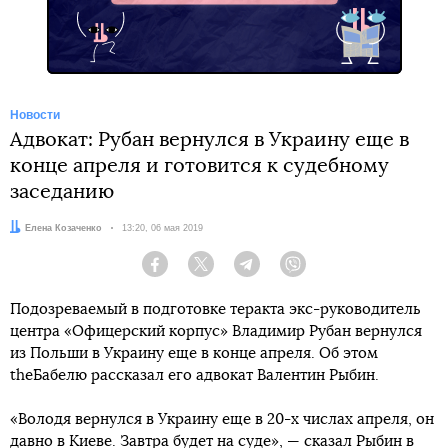
Новости
Адвокат: Рубан вернулся в Украину еще в
конце апреля и готовится к судебному
заседанию
Автор:
Елена Козаченко
Дата:
13:20, 06 мая 2019
Facebook
Twitter
Telegram
Viber
Подозреваемый в подготовке теракта экс-руководитель
центра «Офицерский корпус» Владимир Рубан вернулся
из Польши в Украину еще в конце апреля. Об этом
theБабелю рассказал его адвокат Валентин Рыбин.
«Володя вернулся в Украину еще в 20-х числах апреля, он
давно в Киеве. Завтра будет на суде», — сказал Рыбин в