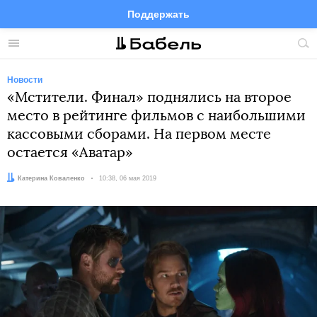
Поддержать
Facebook
Telegram
Twitter
Instagram
Меню
Пои
по
сай
Новости
«Мстители. Финал» поднялись на второе
место в рейтинге фильмов с наибольшими
кассовыми сборами. На первом месте
остается «Аватар»
Автор:
Катерина Коваленко
Дата:
10:38, 06 мая 2019