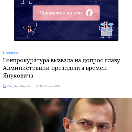
Підпишись на наш
Facebook
Новости
Генпрокуратура вызвала на допрос главу
Администрации президента времен
Януковича
Автор:
Oleg Panfilovych
Дата:
16:19, 06 мая 2019