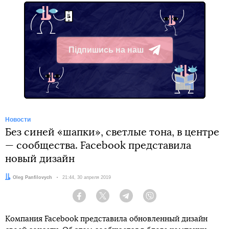
Підпишись на наш
Telegram
Новости
Без синей «шапки», светлые тона, в центре
— сообщества. Facebook представила
новый дизайн
Автор:
Oleg Panfilovych
Дата:
21:44, 30 апреля 2019
Facebook
Twitter
Telegram
Viber
Компания Facebook представила обновленный дизайн