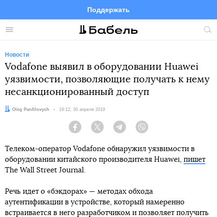
Поддержать
Facebook
Telegram
Twitter
Instagram
Меню
Пои
по
сай
Новости
Vodafone выявил в оборудовании Huawei
уязвимости, позволяющие получать к нему
несанкционированный доступ
Автор:
Oleg Panfilovych
Дата:
19:12, 30 апреля 2019
Facebook
Twitter
Telegram
Viber
Телеком-оператор Vodafone обнаружил уязвимости в
оборудовании китайского производителя Huawei,
пишет
The Wall Street Journal.
Речь идет о «бэкдорах» — методах обхода
аутентификации в устройстве, который намеренно
встраивается в него разработчиком и позволяет получить