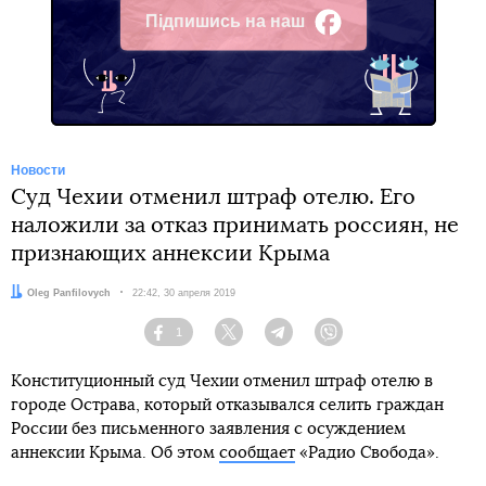
Підпишись на наш
Facebook
Новости
Суд Чехии отменил штраф отелю. Его
наложили за отказ принимать россиян, не
признающих аннексии Крыма
Автор:
Oleg Panfilovych
Дата:
22:42, 30 апреля 2019
1
Facebook
Twitter
Telegram
Viber
Конституционный суд Чехии отменил штраф отелю в
городе Острава, который отказывался селить граждан
России без письменного заявления с осуждением
аннексии Крыма. Об этом
сообщает
«Радио Свобода».