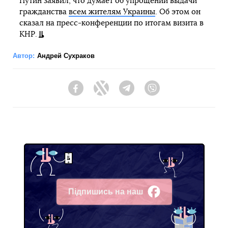
Путин заявил, что думает об упрощении выдачи
гражданства
всем жителям Украины
. Об этом он
сказал на пресс-конференции по итогам визита в
КНР.
Автор:
Андрей Сухраков
Facebook
Twitter
Telegram
Viber
Підпишись на наш
Facebook