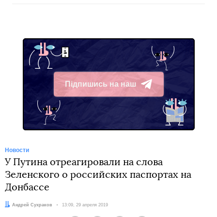
Підпишись на наш
Telegram
Новости
У Путина отреагировали на слова
Зеленского о российских паспортах на
Донбассе
Автор:
Андрей Сухраков
Дата:
13:09, 29 апреля 2019