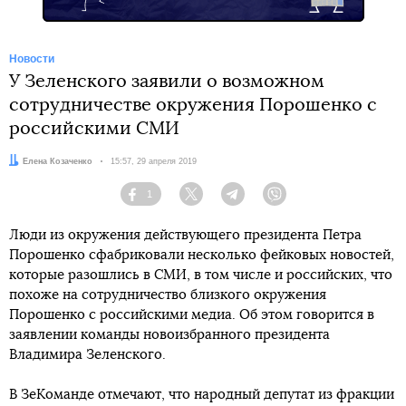
Новости
У Зеленского заявили о возможном
сотрудничестве окружения Порошенко с
российскими СМИ
Автор:
Елена Козаченко
Дата:
15:57, 29 апреля 2019
1
Facebook
Twitter
Telegram
Viber
Люди из окружения действующего президента Петра
Порошенко сфабриковали несколько фейковых новостей,
которые разошлись в СМИ, в том числе и российских, что
похоже на сотрудничество близкого окружения
Порошенко с российскими медиа. Об этом говорится в
заявлении команды новоизбранного президента
Владимира Зеленского.
В ЗеКоманде отмечают, что народный депутат из фракции