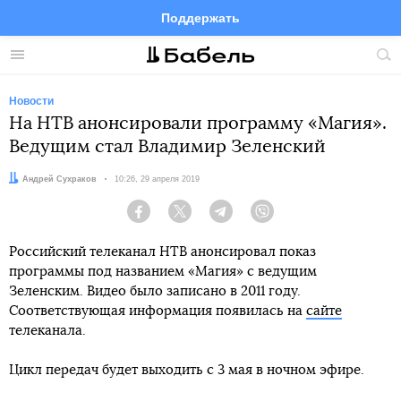
Поддержать
Facebook
Telegram
Twitter
Instagram
Меню
Пои
по
сай
Новости
На НТВ анонсировали программу «Магия».
Ведущим стал Владимир Зеленский
Автор:
Андрей Сухраков
Дата:
10:26, 29 апреля 2019
Facebook
Twitter
Telegram
Viber
Российский телеканал НТВ анонсировал показ
программы под названием «Магия» с ведущим
Зеленским. Видео было записано в 2011 году.
Соответствующая информация появилась на
сайте
телеканала.
Цикл передач будет выходить с 3 мая в ночном эфире.