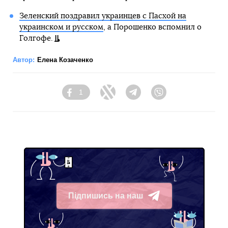
Зеленский поздравил украинцев с Пасхой на
украинском и русском
, а Порошенко вспомнил о
Голгофе.
Автор:
Елена Козаченко
1
Facebook
Twitter
Telegram
Viber
Підпишись на наш
Telegram