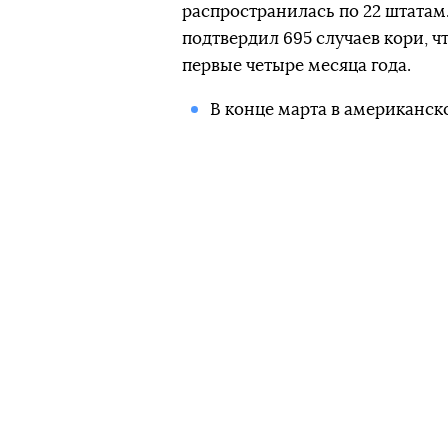
распространилась по 22 штатам
подтвердил 695 случаев кори, 
первые четыре месяца года.
В конце марта в американск
объявили
чрезвычайное пол
связана, среди прочего, с т
лица штата Нью-Йорк. Они с
из Украины и Израиля.
В апреле мэр Нью-Йорка Бил
положение в области общест
непривитых жителей района
против кори
. Тем, кто не вы
000.
Автор:
Oleg Panfilovych