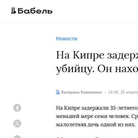
Новости
На Кипре задер
убийцу. Он нах
Автор:
Катерина Коваленко
Дата:
14:49, 26 апрел
На Кипре задержали 35-летнего
Facebook
меньшей мере семи человек. С
малолетняя дочь одной из них.
Twitter