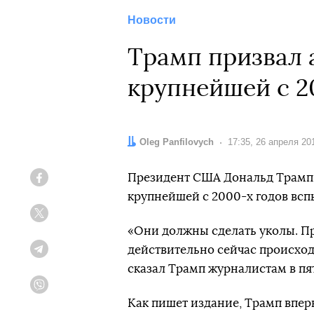
Новости
Трамп призвал 
крупнейшей c 2
Автор:
Oleg Panfilovych
Дата:
17:35, 26 апреля 20
Президент США Дональд Трамп 
Facebook
крупнейшей с 2000-х годов всп
Twitter
«Они должны сделать уколы. Пр
действительно сейчас происход
Telegram
сказал Трамп журналистам в пя
Viber
Как пишет издание, Трамп вперв