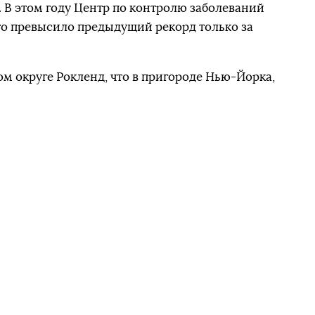
. В этом году Центр по контролю заболеваний
что превысило предыдущий рекорд только за
ом округе Рокленд, что в пригороде Нью-Йорка,
ожение из-за эпидемии кори
. Вспышка кори
уристами из других стран, заявили официальные
читают, что это могли быть путешественники
л де Блазио объявил в городе чрезвычайное
венного здравоохранения, что обязывает
 Уильямсберг в Бруклине
сделать вакцинацию
полнит требование, грозит штраф в размере $1