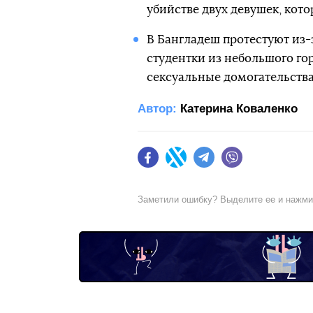
убийстве двух девушек, кото
В Бангладеш протестуют из-
студентки из небольшого го
сексуальные домогательства
Автор:
Катерина Коваленко
Facebook
Twitter
Telegram
Viber
Заметили ошибку? Выделите ее и нажм