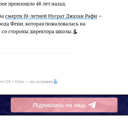
рое произошло 46 лет назад.
за
смерти 19-летней Нусрат Джахан Рафи
—
рода Фени, которая пожаловалась на
 со стороны директора школы.
ите
Ctrl
+
Enter
— мы исправим
Підпишись на наш
Telegram