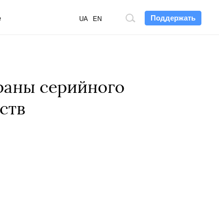
Поддержать
е
Поиск
UA
EN
по
сайту
раны серийного
ств