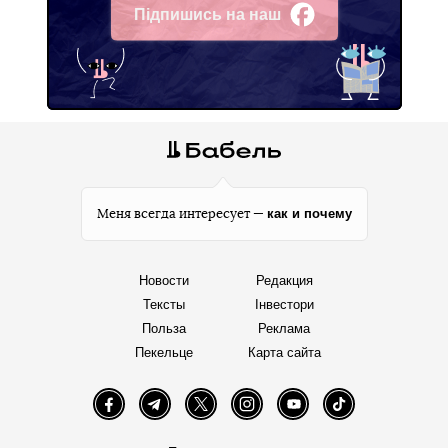
Підпишись на наш
Facebook
как и почему
Меня всегда интересует —
Новости
Редакция
Тексты
Інвестори
Польза
Реклама
Пекельце
Карта сайта
Facebook
Telegram
Twitter
Instagram
YouTube
TikTok