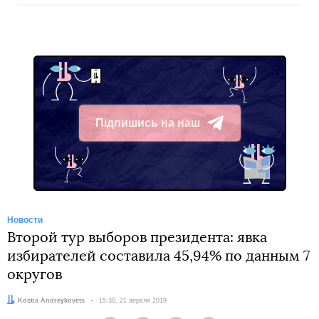
Підпишись на наш
Telegram
Новости
Второй тур выборов президента: явка
избирателей составила 45,94% по данным 7
округов
Автор:
Kostia Andreykovets
Дата:
15:30, 21 апреля 2019