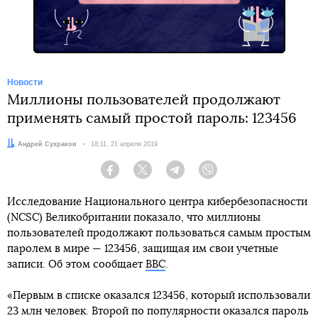
Новости
Миллионы пользователей продолжают
применять самый простой пароль: 123456
Автор:
Андрей Сухраков
Дата:
18:11, 21 апреля 2019
Facebook
Twitter
Telegram
Viber
Исследование Национального центра кибербезопасности
(NCSC) Великобритании показало, что миллионы
пользователей продолжают пользоваться самым простым
паролем в мире — 123456, защищая им свои учетные
записи. Об этом сообщает
BBC
.
«Первым в списке оказался 123456, который использовали
23 млн человек. Второй по популярности оказался пароль