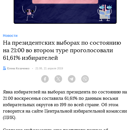
Новости
На президентских выборах по состоянию
на 21:00 во втором туре проголосовали
61,61% избирателей
Автор:
Елена Козаченко
Дата:
21:06, 21 апреля 2019
Facebook
Twitter
Telegram
Viber
Явка избирателей на выборах президента по состоянию на
21:00 воскресенья составила 61,61% по данным восьми
избирательных округов из 199 по всей стране. Об этом
говорится на сайте Центральной избирательной комиссии
(ЦИК).