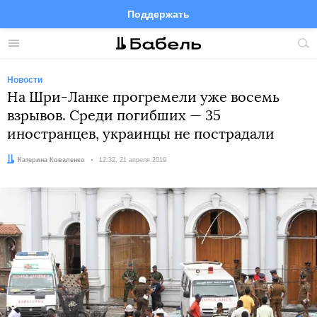
Поддержать
Facebook
Telegram
Twitter
Instagram
Меню
Пои
по
сай
Новости
На Шри-Ланке прогремели уже восемь
взрывов. Среди погибших — 35
иностранцев, украинцы не пострадали
Автор:
Катерина Коваленко
Дата:
12:32, 21 апреля 2019