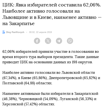
ЦИК: Явка избирателей составила 62,06%.
Наиболее активно голосовали на
Львовщине и в Киеве, наименее активно —
на Закарпатье
Автор:
Oleg Panfilovych
Дата:
00:02, 22 апреля 2019
Facebook
Twitter
Telegram
Viber
62,06% избирателей приняли участие в голосовании во
время второго тура выборов президента. Такие данные
приводит ЦИК на основании данных из 198 округов.
Наиболее активно голосовали во Львовской области
(67,34%), в Киеве (65,86%), Днепропетровской (65,82%) и
Полтавской (64,88) областях.
Наименее активными были избиратели в Закарпатской
(46,38%), Черновицкой (54,09%), Луганской (56,33%) и
Херсонской (57,42%) областях.