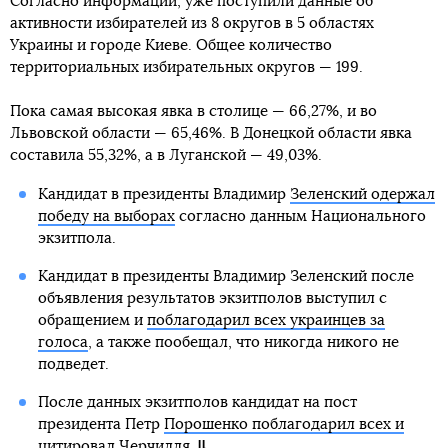
Согласно информации, уже поступили данные об
активности избирателей из 8 округов в 5 областях
Украины и городе Киеве. Общее количество
территориальных избирательных округов — 199.
Пока самая высокая явка в столице — 66,27%, и во
Львовской области — 65,46%. В Донецкой области явка
составила 55,32%, а в Луганской — 49,03%.
Кандидат в президенты Владимир
Зеленский одержал
победу на выборах
согласно данным Национального
экзитпола.
Кандидат в президенты Владимир Зеленский после
объявления результатов экзитполов выступил с
обращением и
поблагодарил всех украинцев за
голоса
, а также пообещал, что никогда никого не
подведет.
После данных экзитполов кандидат на пост
президента Петр
Порошенко поблагодарил всех и
цитировал Черчилля
.